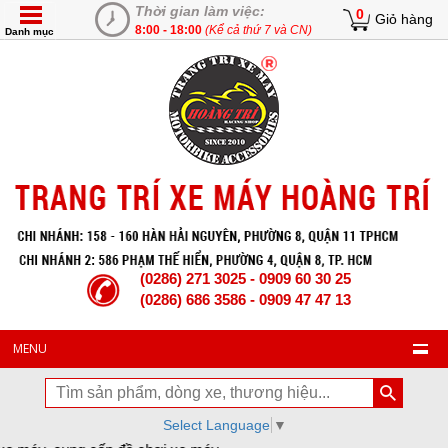
Thời gian làm việc:
0
Giỏ hàng
8:00 - 18:00
(Kể cả thứ 7 và CN)
Danh mục
(0286) 271 3025 - 0909 60 30 25
(0286) 686 3586 - 0909 47 47 13
MENU
Select Language
▼