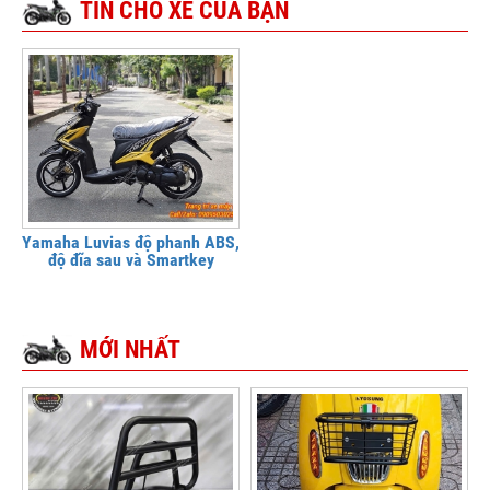
TIN CHO XE CỦA BẠN
Yamaha Luvias độ phanh ABS,
độ đĩa sau và Smartkey
MỚI NHẤT