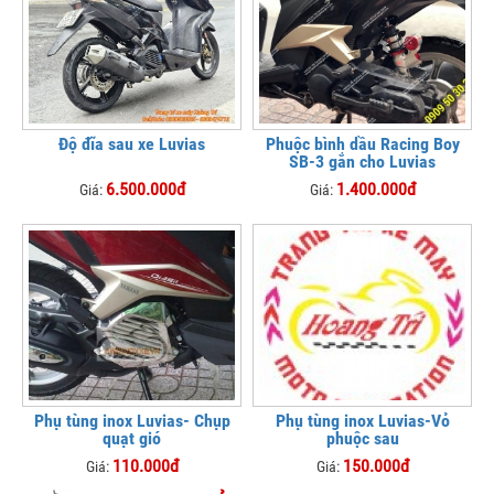
Độ đĩa sau xe Luvias
Phuộc bình dầu Racing Boy
SB-3 gắn cho Luvias
6.500.000đ
1.400.000đ
Giá:
Giá:
Phụ tùng inox Luvias- Chụp
Phụ tùng inox Luvias-Vỏ
quạt gió
phuộc sau
110.000đ
150.000đ
Giá:
Giá: