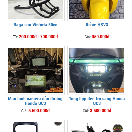
Baga sau Victoria 50cc
Rổ xe HSV3
200.000đ - 700.000đ
350.000đ
Từ:
Giá:
Màn hình camera dẫn đường
Tổng hợp đèn trợ sáng Honda
Honda UC3
UC3
5.500.000đ
3.500.000đ
Giá:
Giá: