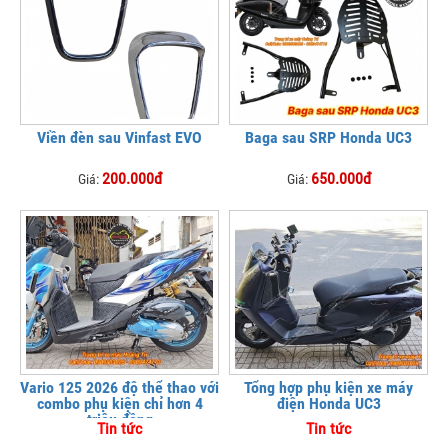
Viền đèn sau Vinfast EVO
Baga sau SRP Honda UC3
200.000đ
650.000đ
Giá:
Giá:
Vario 125 2026 độ thể thao với
Tổng hợp phụ kiện xe máy
combo phụ kiện chỉ hơn 4
điện Honda UC3
triệu đồng
Tin tức
Tin tức