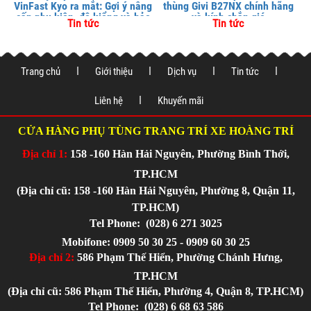
VinFast Kyo ra mắt: Gợi ý nâng
thùng Givi B27NX chính hãng
cấp phụ kiện, độ kiểng và bảo
và kính chắn gió
Tin tức
Tin tức
vệ xe tại
Trang chủ
Giới thiệu
Dịch vụ
Tin tức
Liên hệ
Khuyến mãi
CỬA HÀNG PHỤ TÙNG TRANG TRÍ XE HOÀNG TRÍ
Địa chỉ 1:
158 -160 Hàn Hải Nguyên, Phường Bình Thới,
TP.HCM
(Địa chỉ cũ: 158 -160 Hàn Hải Nguyên, Phường 8, Quận 11,
TP.HCM)
Tel Phone:
(028) 6 271 3025
Mobifone: 0909 50 30 25 - 0909 60 30 25
Địa chỉ 2:
586 Phạm Thế Hiển, Phường Chánh Hưng,
TP.HCM
(Địa chỉ cũ: 586 Phạm Thế Hiển, Phường 4, Quận 8, TP.HCM)
Tel Phone:
(028) 6 68 63 586