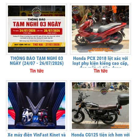
THÔNG BÁO TẠM NGHỈ 03
Honda PCX 2018 lột xác với
NGÀY (24/07 - 26/07/2026)
loạt phụ kiện kiểng cao cấp,
đẹp mắt và tiện dụng
Tin tức
Tin tức
Xe máy điện VinFast Kinet và
Honda CG125 tiện ích hơn với