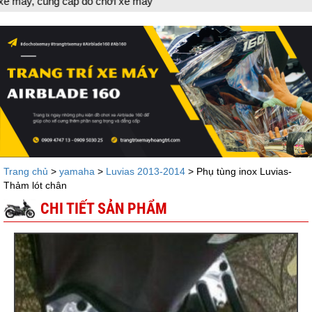
 cung cấp đồ chơi xe máy
Trang chủ
>
yamaha
>
Luvias 2013-2014
> Phụ tùng inox Luvias-
Thảm lót chân
CHI TIẾT SẢN PHẨM