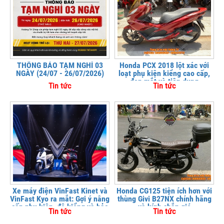
THÔNG BÁO TẠM NGHỈ 03
Honda PCX 2018 lột xác với
NGÀY (24/07 - 26/07/2026)
loạt phụ kiện kiểng cao cấp,
đẹp mắt và tiện dụng
Tin tức
Tin tức
Xe máy điện VinFast Kinet và
Honda CG125 tiện ích hơn với
VinFast Kyo ra mắt: Gợi ý nâng
thùng Givi B27NX chính hãng
cấp phụ kiện, độ kiểng và bảo
và kính chắn gió
Tin tức
Tin tức
vệ xe tại