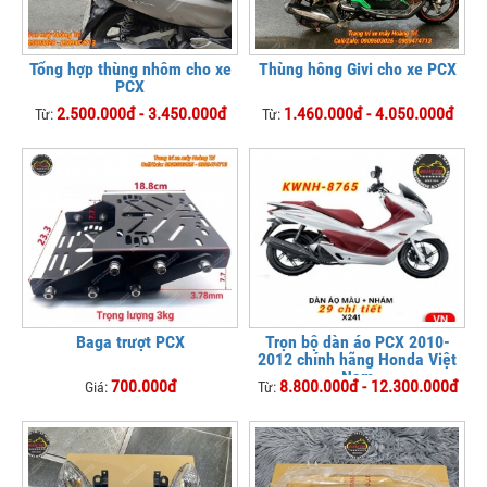
Tổng hợp thùng nhôm cho xe
Thùng hông Givi cho xe PCX
PCX
2.500.000đ - 3.450.000đ
1.460.000đ - 4.050.000đ
Từ:
Từ:
Baga trượt PCX
Trọn bộ dàn áo PCX 2010-
2012 chính hãng Honda Việt
Nam
700.000đ
8.800.000đ - 12.300.000đ
Giá:
Từ: