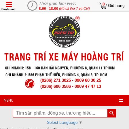
Thời gian làm việc:
0
Giỏ hàng
8:00 - 18:00
(Kể cả thứ 7 và CN)
Danh mục
(0286) 271 3025 - 0909 60 30 25
(0286) 686 3586 - 0909 47 47 13
MENU
Select Language
▼