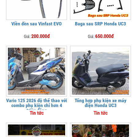
Viền đèn sau Vinfast EVO
Baga sau SRP Honda UC3
200.000đ
650.000đ
Giá:
Giá:
Vario 125 2026 độ thể thao với
Tổng hợp phụ kiện xe máy
combo phụ kiện chỉ hơn 4
điện Honda UC3
triệu đồng
Tin tức
Tin tức