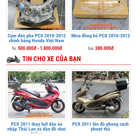
Cụm đèn pha PCX 2010-2012
Mica đồng hồ PCX 2010-2012
chính hãng Honda Việt Nam
500.000đ - 1.800.000đ
280.000đ
Từ:
Giá:
TIN CHO XE CỦA BẠN
PCX 2011 thay full dàn áo
PCX 2011 lên đồ phong cách
nhập Thái Lan và dàn đồ chơi
phượt thủ
kiểng