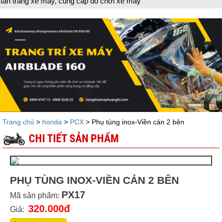
 xe máy, cung cấp đồ chơi xe máy
Trang chủ
>
honda
>
PCX
> Phụ tùng inox-Viền cản 2 bên
CHI TIẾT SẢN PHẨM
PHỤ TÙNG INOX-VIỀN CẢN 2 BÊN
PX17
Mã sản phẩm:
320.000đ
Giá: