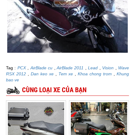
Tag :
PCX
,
AirBlade cu
,
AirBlade 2011
,
Lead
,
Vision
,
Wave
RSX 2012
,
Dan keo xe
,
Tem xe
,
Khoa chong trom
,
K
hung
bao ve
CÙNG LOẠI XE CỦA BẠN