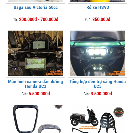
Baga sau Victoria 50cc
Rổ xe HSV3
200.000đ - 700.000đ
350.000đ
Từ:
Giá:
Màn hình camera dẫn đường
Tổng hợp đèn trợ sáng Honda
Honda UC3
UC3
5.500.000đ
3.500.000đ
Giá:
Giá: