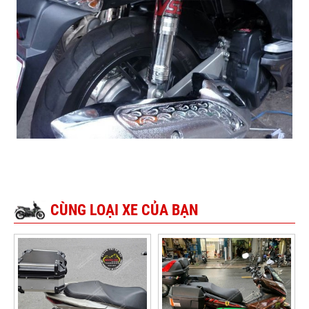
CÙNG LOẠI XE CỦA BẠN