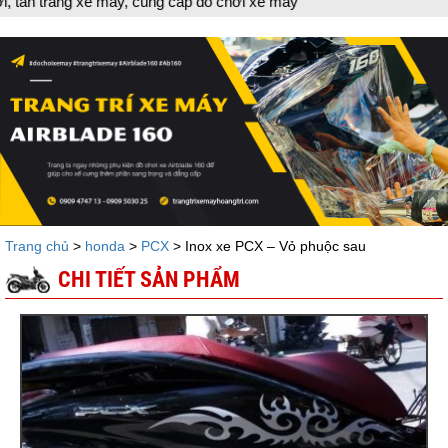
g xe máy, cung cấp đồ chơi xe máy
Trang chủ
>
honda
>
PCX
> Inox xe PCX – Vỏ phuộc sau
CHI TIẾT SẢN PHẨM