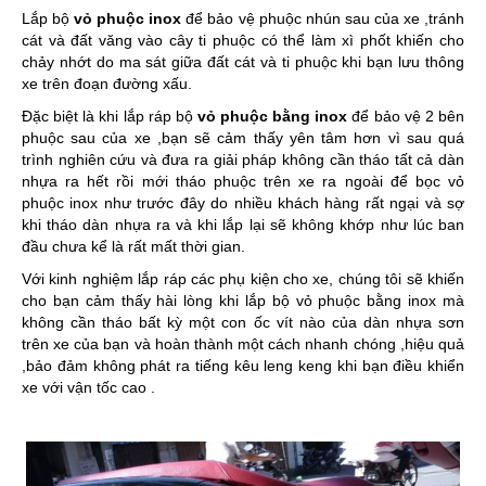
Lắp bộ
vỏ phuộc inox
để bảo vệ phuộc nhún sau của xe ,tránh
cát và đất văng vào cây ti phuộc có thể làm xì phốt khiến cho
chảy nhớt do ma sát giữa đất cát và ti phuộc khi bạn lưu thông
xe trên đoạn đường xấu.
Đặc biệt là khi lắp ráp bộ
vỏ phuộc bằng inox
để bảo vệ 2 bên
phuộc sau của xe ,bạn sẽ cảm thấy yên tâm hơn vì sau quá
trình nghiên cứu và đưa ra giải pháp không cần tháo tất cả dàn
nhựa ra hết rồi mới tháo phuộc trên xe ra ngoài để bọc vỏ
phuộc inox như trước đây do nhiều khách hàng rất ngại và sợ
khi tháo dàn nhựa ra và khi lắp lại sẽ không khớp như lúc ban
đầu chưa kể là rất mất thời gian.
Với kinh nghiệm lắp ráp các phụ kiện cho xe, chúng tôi sẽ khiến
cho bạn cảm thấy hài lòng khi lắp bộ vỏ phuộc bằng inox mà
không cần tháo bất kỳ một con ốc vít nào của dàn nhựa sơn
trên xe của bạn và hoàn thành một cách nhanh chóng ,hiệu quả
,bảo đảm không phát ra tiếng kêu leng keng khi bạn điều khiển
xe với vận tốc cao .