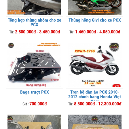
Tổng hợp thùng nhôm cho xe
Thùng hông Givi cho xe PCX
PCX
2.500.000đ - 3.450.000đ
1.460.000đ - 4.050.000đ
Từ:
Từ:
Baga trượt PCX
Trọn bộ dàn áo PCX 2010-
2012 chính hãng Honda Việt
Nam
700.000đ
8.800.000đ - 12.300.000đ
Giá:
Từ: