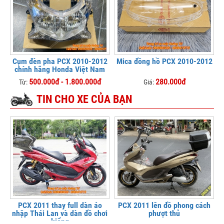
Cụm đèn pha PCX 2010-2012
Mica đồng hồ PCX 2010-2012
chính hãng Honda Việt Nam
500.000đ - 1.800.000đ
280.000đ
Từ:
Giá:
TIN CHO XE CỦA BẠN
PCX 2011 thay full dàn áo
PCX 2011 lên đồ phong cách
nhập Thái Lan và dàn đồ chơi
phượt thủ
kiểng