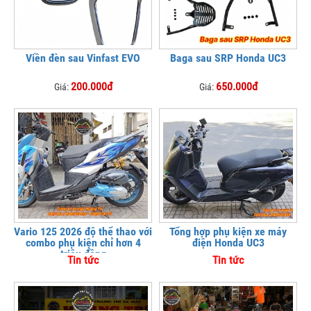
Viền đèn sau Vinfast EVO
Baga sau SRP Honda UC3
200.000đ
650.000đ
Giá:
Giá:
Vario 125 2026 độ thể thao với
Tổng hợp phụ kiện xe máy
combo phụ kiện chỉ hơn 4
điện Honda UC3
triệu đồng
Tin tức
Tin tức