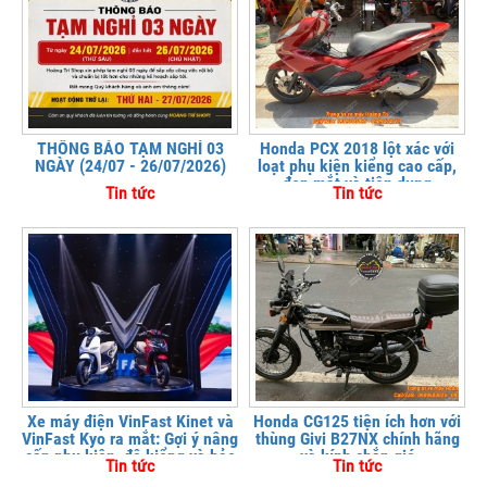
THÔNG BÁO TẠM NGHỈ 03
Honda PCX 2018 lột xác với
NGÀY (24/07 - 26/07/2026)
loạt phụ kiện kiểng cao cấp,
đẹp mắt và tiện dụng
Tin tức
Tin tức
Xe máy điện VinFast Kinet và
Honda CG125 tiện ích hơn với
VinFast Kyo ra mắt: Gợi ý nâng
thùng Givi B27NX chính hãng
cấp phụ kiện, độ kiểng và bảo
và kính chắn gió
Tin tức
Tin tức
vệ xe tại