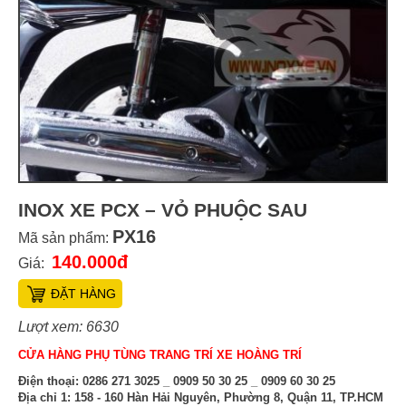
INOX XE PCX – VỎ PHUỘC SAU
PX16
Mã sản phẩm:
140.000đ
Giá:
ĐẶT HÀNG
Lượt xem: 6630
CỬA HÀNG PHỤ TÙNG TRANG TRÍ XE HOÀNG TRÍ
Điện thoại:
0286 271 3025 _ 0909 50 30 25 _ 0909 60 30 25
Địa chỉ 1:
158 - 160 Hàn Hải Nguyên, Phường 8, Quận 11, TP.HCM