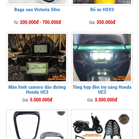
Baga sau Victoria 50cc
Rổ xe HSV3
200.000đ - 700.000đ
350.000đ
Từ:
Giá:
Màn hình camera dẫn đường
Tổng hợp đèn trợ sáng Honda
Honda UC3
UC3
5.500.000đ
3.500.000đ
Giá:
Giá: