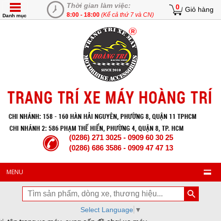
Thời gian làm việc:
0
Giỏ hàng
8:00 - 18:00
(Kể cả thứ 7 và CN)
Danh mục
(0286) 271 3025 - 0909 60 30 25
(0286) 686 3586 - 0909 47 47 13
MENU
Select Language
▼