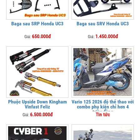
Baga sau SRP Honda UC3
Baga sau SRV Honda UC3
650.000đ
1.450.000đ
Giá:
Giá:
Phuộc Upside Down Kingham
Vario 125 2026 độ thể thao với
Vinfast Feliz
combo phụ kiện chỉ hơn 4
triệu đồng
6.500.000đ
Tin tức
Giá: