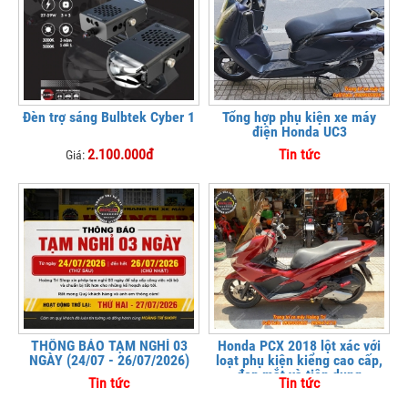
Đèn trợ sáng Bulbtek Cyber 1
Tổng hợp phụ kiện xe máy
điện Honda UC3
2.100.000đ
Tin tức
Giá:
THÔNG BÁO TẠM NGHỈ 03
Honda PCX 2018 lột xác với
NGÀY (24/07 - 26/07/2026)
loạt phụ kiện kiểng cao cấp,
đẹp mắt và tiện dụng
Tin tức
Tin tức