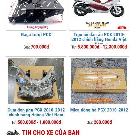
Baga trượt PCX
Trọn bộ dàn áo PCX 2010-
2012 chính hãng Honda Việt
Nam
700.000đ
8.800.000đ - 12.300.000đ
Giá:
Từ:
Cụm đèn pha PCX 2010-2012
Mica đồng hồ PCX 2010-2012
chính hãng Honda Việt Nam
500.000đ - 1.800.000đ
280.000đ
Từ:
Giá:
TIN CHO XE CỦA BẠN