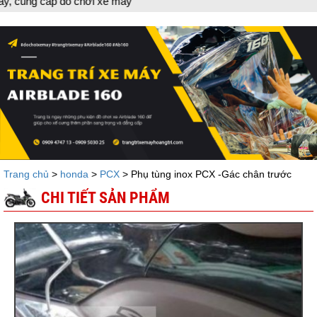
ấp đồ chơi xe máy
Trang chủ
>
honda
>
PCX
> Phụ tùng inox PCX -Gác chân trước
CHI TIẾT SẢN PHẨM