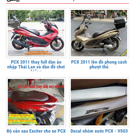
PCX 2011 thay full dàn áo
PCX 2011 lên đồ phong cách
nhập Thái Lan và dàn đồ chơi
phượt thủ
kiểng
Độ cản sau Exciter cho xe PCX
Decal nhôm xước PCX - VS03