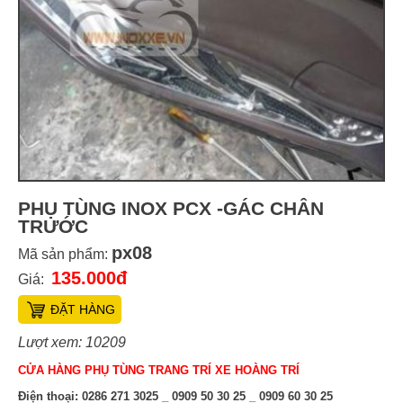
PHỤ TÙNG INOX PCX -GÁC CHÂN
TRƯỚC
px08
Mã sản phẩm:
135.000đ
Giá:
ĐẶT HÀNG
Lượt xem: 10209
CỬA HÀNG PHỤ TÙNG TRANG TRÍ XE HOÀNG TRÍ
Điện thoại:
0286 271 3025 _ 0909 50 30 25 _ 0909 60 30 25