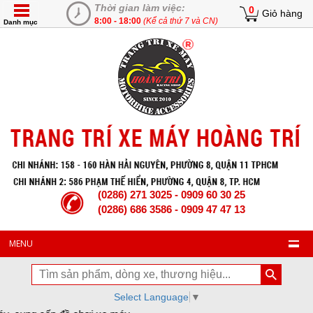
Thời gian làm việc:
0
Giỏ hàng
8:00 - 18:00
(Kể cả thứ 7 và CN)
Danh mục
(0286) 271 3025 - 0909 60 30 25
(0286) 686 3586 - 0909 47 47 13
MENU
Select Language
▼