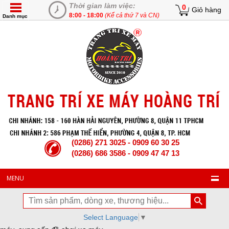
Thời gian làm việc:
0
Giỏ hàng
8:00 - 18:00
(Kể cả thứ 7 và CN)
Danh mục
(0286) 271 3025 - 0909 60 30 25
(0286) 686 3586 - 0909 47 47 13
MENU
Select Language
▼