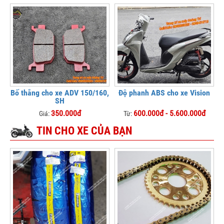
Bố thắng cho xe ADV 150/160,
Độ phanh ABS cho xe Vision
SH
350.000đ
600.000đ - 5.600.000đ
Giá:
Từ:
TIN CHO XE CỦA BẠN