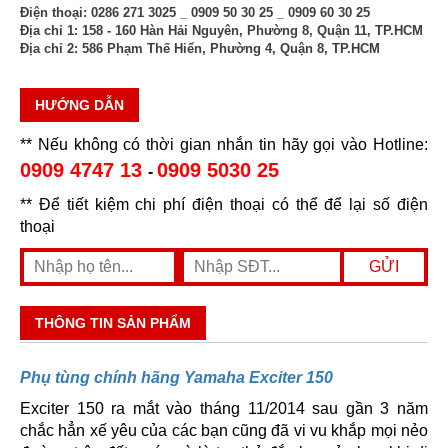
Điện thoại:
0286 271 3025 _ 0909 50 30 25 _ 0909 60 30 25
Địa chỉ 1:
158 - 160 Hàn Hải Nguyên, Phường 8, Quận 11, TP.HCM
Địa chỉ 2:
586 Phạm Thế Hiển, Phường 4, Quận 8, TP.HCM
HƯỚNG DẪN
** Nếu không có thời gian nhắn tin hãy gọi vào Hotline:
0909 4747 13
0909 5030 25
-
** Để tiết kiệm chi phí điện thoại có thể để lại số điện
thoại
THÔNG TIN SẢN PHẨM
Phụ tùng chính hãng Yamaha Exciter 150
Exciter 150 ra mắt vào tháng 11/2014 sau gần 3 năm
chắc hẳn xế yêu của các bạn cũng đã vi vu khắp mọi nẻo