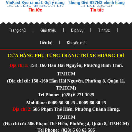
VinFast Kyo ra mắt: Gợi ý nâng
thùng Givi B27NX chính hãng
cấp phụ kiện, độ kiểng và bảo
và kính chắn gió
Tin tức
Tin tức
vệ xe tại
Trang chủ
Giới thiệu
Dịch vụ
Tin tức
Liên hệ
Khuyến mãi
CỬA HÀNG PHỤ TÙNG TRANG TRÍ XE HOÀNG TRÍ
Địa chỉ 1:
158 -160 Hàn Hải Nguyên, Phường Bình Thới,
TP.HCM
(Địa chỉ cũ: 158 -160 Hàn Hải Nguyên, Phường 8, Quận 11,
TP.HCM)
Tel Phone:
(028) 6 271 3025
Mobifone: 0909 50 30 25 - 0909 60 30 25
Địa chỉ 2:
586 Phạm Thế Hiển, Phường Chánh Hưng,
TP.HCM
(Địa chỉ cũ: 586 Phạm Thế Hiển, Phường 4, Quận 8, TP.HCM)
Tel Phone:
(028) 6 68 63 586