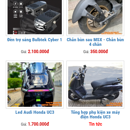
Đèn trợ sáng Bulbtek Cyber 1
Chắn bùn sau MSX - Chắn bùn
4 chân
2.100.000đ
350.000đ
Giá:
Giá:
Led Audi Honda UC3
Tổng hợp phụ kiện xe máy
điện Honda UC3
1.700.000đ
Tin tức
Giá: