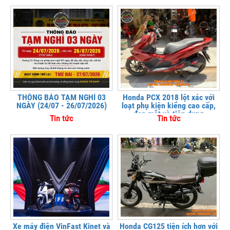
THÔNG BÁO TẠM NGHỈ 03
Honda PCX 2018 lột xác với
NGÀY (24/07 - 26/07/2026)
loạt phụ kiện kiểng cao cấp,
đẹp mắt và tiện dụng
Tin tức
Tin tức
Xe máy điện VinFast Kinet và
Honda CG125 tiện ích hơn với