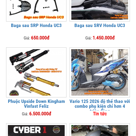
Baga sau SRP Honda UC3
Baga sau SRV Honda UC3
650.000đ
1.450.000đ
Giá:
Giá:
Phuộc Upside Down Kingham
Vario 125 2026 độ thể thao với
Vinfast Feliz
combo phụ kiện chỉ hơn 4
triệu đồng
6.500.000đ
Tin tức
Giá: