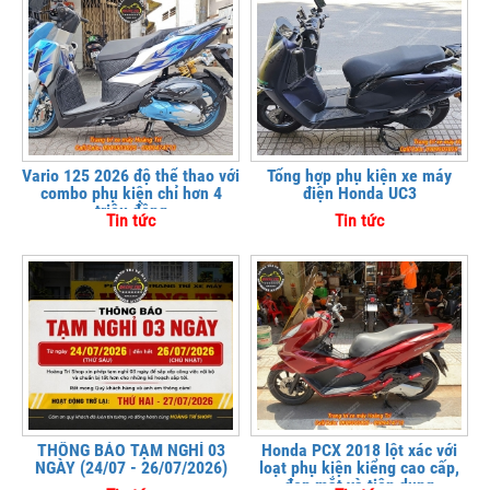
Vario 125 2026 độ thể thao với
Tổng hợp phụ kiện xe máy
combo phụ kiện chỉ hơn 4
điện Honda UC3
triệu đồng
Tin tức
Tin tức
THÔNG BÁO TẠM NGHỈ 03
Honda PCX 2018 lột xác với
NGÀY (24/07 - 26/07/2026)
loạt phụ kiện kiểng cao cấp,
đẹp mắt và tiện dụng