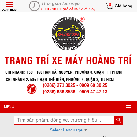
Thời gian làm việc:
0
Giỏ hàng
8:00 - 18:00
(Kể cả thứ 7 và CN)
Danh mục
(0286) 271 3025 - 0909 60 30 25
(0286) 686 3586 - 0909 47 47 13
MENU
Select Language
▼