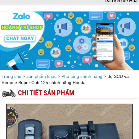
Dán keo xe Hoàng Trí chào m
Trang chủ
>
sản phẩm khác
>
Phụ tùng chính hãng
> Bộ SCU và
Remote Super Cub 125 chính hãng Honda
CHI TIẾT SẢN PHẨM