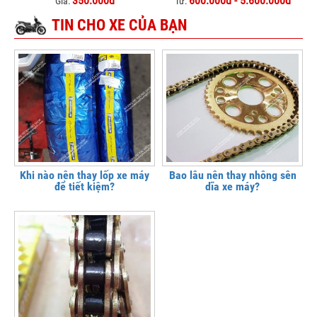
350.000đ
600.000đ - 5.600.000đ
Giá:
Từ:
TIN CHO XE CỦA BẠN
Khi nào nên thay lốp xe máy
Bao lâu nên thay nhông sên
để tiết kiệm?
dĩa xe máy?