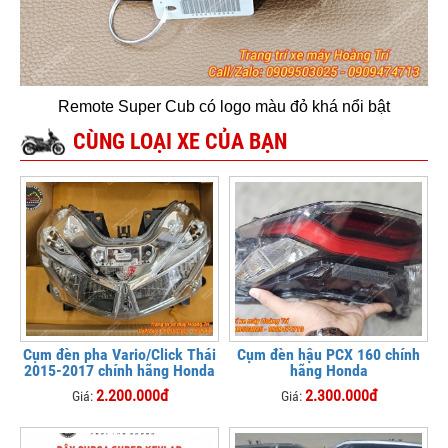
Remote Super Cub có logo màu đỏ khá nổi bật
CÙNG LOẠI XE CỦA BẠN
Cụm đèn pha Vario/Click Thái
Cụm đèn hậu PCX 160 chính
2015-2017 chính hãng Honda
hãng Honda
2.200.000đ
2.300.000đ
Giá:
Giá: