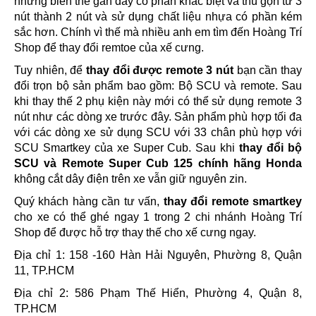
những biến thể gần đây có phần khác biệt và thu gọn từ 3
nút thành 2 nút và sử dụng chất liệu nhựa có phần kém
sắc hơn. Chính vì thế mà nhiều anh em tìm đến Hoàng Trí
Shop để thay đổi remtoe của xế cưng.
Tuy nhiên, để
thay đổi được remote 3 nút
bạn cần thay
đổi trọn bộ sản phẩm bao gồm: Bộ SCU và remote. Sau
khi thay thế 2 phụ kiện này mới có thể sử dụng remote 3
nút như các dòng xe trước đây. Sản phẩm phù hợp tối đa
với các dòng xe sử dụng SCU với 33 chân phù hợp với
SCU Smartkey của xe Super Cub. Sau khi
thay đổi bộ
SCU và Remote Super Cub 125 chính hãng Honda
không cắt dây điện trên xe vẫn giữ nguyên zin.
Quý khách hàng cần tư vấn,
thay đổi remote smartkey
cho xe có thể ghé ngay 1 trong 2 chi nhánh Hoàng Trí
Shop để được hỗ trợ thay thế cho xế cưng ngay.
Địa chỉ 1: 158 -160 Hàn Hải Nguyên, Phường 8, Quận
11, TP.HCM
Địa chỉ 2: 586 Phạm Thế Hiển, Phường 4, Quận 8,
TP.HCM