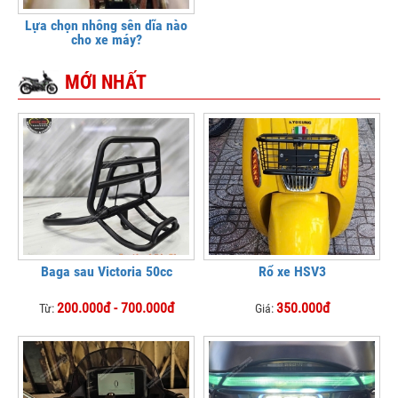
Lựa chọn nhông sên dĩa nào
cho xe máy?
MỚI NHẤT
Baga sau Victoria 50cc
Rổ xe HSV3
200.000đ - 700.000đ
350.000đ
Từ:
Giá: