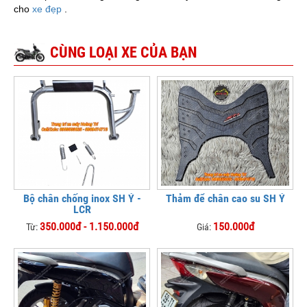
cho
xe đẹp
.
CÙNG LOẠI XE CỦA BẠN
Bộ chân chống inox SH Ý -
Thảm để chân cao su SH Ý
LCR
350.000đ - 1.150.000đ
150.000đ
Từ:
Giá: