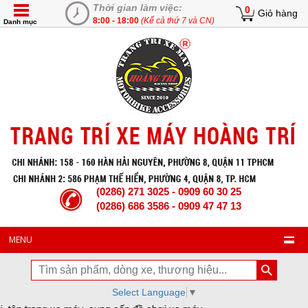
Thời gian làm việc:
0
Giỏ hàng
8:00 - 18:00
(Kể cả thứ 7 và CN)
Danh mục
(0286) 271 3025 - 0909 60 30 25
(0286) 686 3586 - 0909 47 47 13
MENU
Select Language
▼