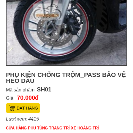
PHỤ KIỆN CHỐNG TRỘM_PASS BẢO VỆ
HEO DẦU
SH01
Mã sản phẩm:
70.000đ
Giá:
ĐẶT HÀNG
Lượt xem: 4415
CỬA HÀNG PHỤ TÙNG TRANG TRÍ XE HOÀNG TRÍ