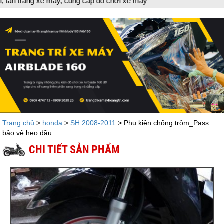
 xe máy, cung cấp đồ chơi xe máy
Trang chủ
>
honda
>
SH 2008-2011
> Phụ kiện chống trộm_Pass
bảo vệ heo dầu
CHI TIẾT SẢN PHẨM