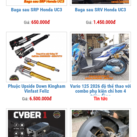
Baga sau SRP Honda UC3
Baga sau SRV Honda UC3
650.000đ
1.450.000đ
Giá:
Giá:
Phuộc Upside Down Kingham
Vario 125 2026 độ thể thao với
Vinfast Feliz
combo phụ kiện chỉ hơn 4
triệu đồng
6.500.000đ
Tin tức
Giá: