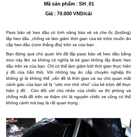
Mã sản phẩm : SH_01
Giá : 70.000 VND/cái
Pass bảo vệ heo dầu có tính năng bảo vệ và che ốc (bulông)
lắp heo dầu ,chống và làm giảm thời gian của kẻ trộm muốn ăn
cắp heo dầu (cùm thắng đĩa) trên xe của bạn .
Bạn đừng quá chủ quan khi đã lắp pass bảo vệ heo dầu bằng
inox này lên xe không có nghĩa là kẻ gian không lấy được heo
dầu trên xe của bạn. Chỉ có thể làm giảm bớt thời gian thực hiện
ý đồ của hắn thôi. Với những tay ăn cắp chuyên nghiệp thì
không gì là không thể ,vấn đề là thời gian và sự chủ quan mất
cảnh giác của bạn sẽ là “ước mơ nhỏ nhoi” của kẻ trộm để thực
hiện ý đồ . Còn đối với chủ nhân của chiếc xe thì phòng và
chống mất đồ trên xe thậm chí là nguyên chiếc xe cũng có thể
không cánh mà bay là rất quan trọng .