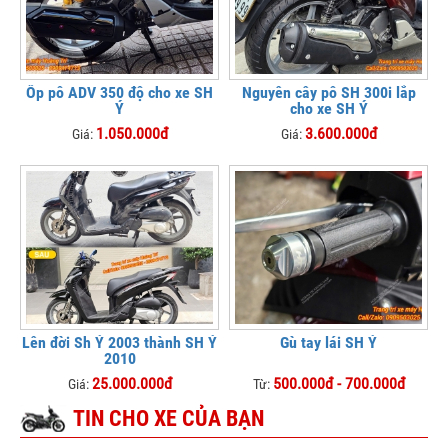
Ốp pô ADV 350 độ cho xe SH
Nguyên cây pô SH 300i lắp
Ý
cho xe SH Ý
1.050.000đ
3.600.000đ
Giá:
Giá:
Lên đời Sh Ý 2003 thành SH Ý
Gù tay lái SH Ý
2010
25.000.000đ
500.000đ - 700.000đ
Giá:
Từ:
TIN CHO XE CỦA BẠN