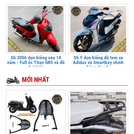
Sh 2006 dọn kiểng sau 14
Sh Ý dọn kiểng độ tem xe
năm - Full ốc Titan GR5 và đồ
Adidas và Smartkey chính
chơi kiểu
hãng Honda
MỚI NHẤT