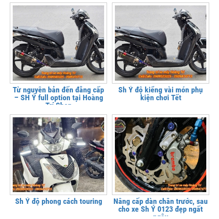
Từ nguyên bản đến đẳng cấp
Sh Ý độ kiểng vài món phụ
– SH Ý full option tại Hoàng
kiện chơi Tết
Trí Shop
Sh Ý độ phong cách touring
Nâng cấp dàn chân trước, sau
cho xe Sh Ý 0123 đẹp ngất
ngây