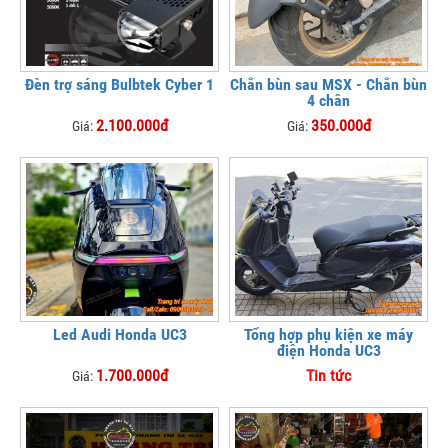
Đèn trợ sáng Bulbtek Cyber 1
Chắn bùn sau MSX - Chắn bùn
4 chân
2.100.000đ
350.000đ
Giá:
Giá:
Led Audi Honda UC3
Tổng hợp phụ kiện xe máy
điện Honda UC3
1.700.000đ
Tin tức
Giá: