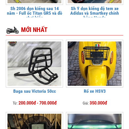
Sh 2006 dọn kiểng sau 14
Sh Ý dọn kiểng độ tem xe
năm - Full ốc Titan GR5 và đồ
Adidas và Smartkey chính
chơi kiểu
hãng Honda
MỚI NHẤT
Baga sau Victoria 50cc
Rổ xe HSV3
200.000đ - 700.000đ
350.000đ
Từ:
Giá: