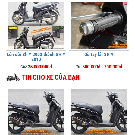
Lên đời Sh Ý 2003 thành SH Ý
Gù tay lái SH Ý
2010
25.000.000đ
500.000đ - 700.000đ
Giá:
Từ:
TIN CHO XE CỦA BẠN