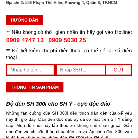
Địa chỉ 2:
586 Phạm Thế Hiển, Phường 4, Quận 8, TP.HCM
HƯỚNG DẪN
** Nếu không có thời gian nhắn tin hãy gọi vào Hotline:
0909 4747 13
0909 5030 25
-
** Để tiết kiệm chi phí điện thoại có thể để lại số điện
thoại
THÔNG TIN SẢN PHẨM
Độ đèn SH 300i cho SH Ý - cực độc đáo
Những fan cuồng của SH 300i đều thích dàn đèn của xế yêu
này thì giờ đây. Dàn đèn độc đáo ấy đã có mặt trên SH Ý đẳng
cấp. Món đồ chơi này lắp theo xe không chế cháo gì cả. Gắn
như đèn zin chỉ cần tháo chóa đèn zin và lắp chóa đèn 300i vào
là đã hoàn thành tác phẩm đèn SH 300i cho SH Ý rồi.