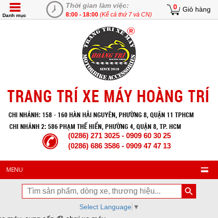
Thời gian làm việc:
0
Giỏ hàng
8:00 - 18:00
(Kể cả thứ 7 và CN)
Danh mục
(0286) 271 3025 - 0909 60 30 25
(0286) 686 3586 - 0909 47 47 13
MENU
Select Language
▼