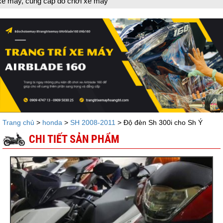
 cấp đồ chơi xe máy
Trang chủ
>
honda
>
SH 2008-2011
> Độ đèn Sh 300i cho Sh Ý
CHI TIẾT SẢN PHẨM