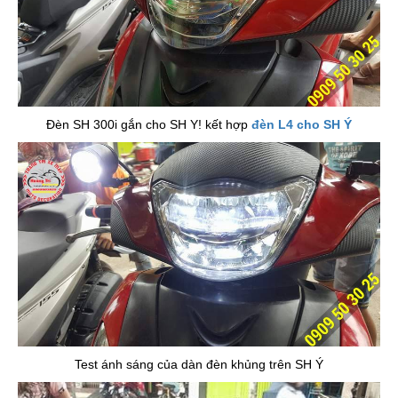
Đèn SH 300i gắn cho SH Y! kết hợp
đèn L4 cho SH Ý
Test ánh sáng của dàn đèn khủng trên SH Ý