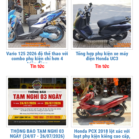
Vario 125 2026 độ thể thao với
Tổng hợp phụ kiện xe máy
combo phụ kiện chỉ hơn 4
điện Honda UC3
triệu đồng
Tin tức
Tin tức
THÔNG BÁO TẠM NGHỈ 03
Honda PCX 2018 lột xác với
NGÀY (24/07 - 26/07/2026)
loạt phụ kiện kiểng cao cấp,