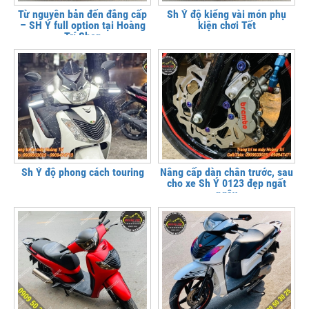
Từ nguyên bản đến đẳng cấp
Sh Ý độ kiểng vài món phụ
– SH Ý full option tại Hoàng
kiện chơi Tết
Trí Shop
Sh Ý độ phong cách touring
Nâng cấp dàn chân trước, sau
cho xe Sh Ý 0123 đẹp ngất
ngây