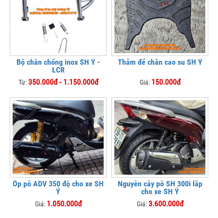
Bộ chân chống inox SH Ý -
Thảm để chân cao su SH Ý
LCR
350.000đ - 1.150.000đ
150.000đ
Từ:
Giá:
Ốp pô ADV 350 độ cho xe SH
Nguyên cây pô SH 300i lắp
Ý
cho xe SH Ý
1.050.000đ
3.600.000đ
Giá:
Giá: