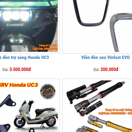
p đèn trợ sáng Honda UC3
Viền đèn sau Vinfast EVO
3.500.000đ
200.000đ
Giá:
Giá: