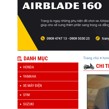
DANH MỤC
Trang chủ
>
hon
CHI 
HONDA
YAMAHA
XE MÁY ĐIỆN
SYM
SUZUKI