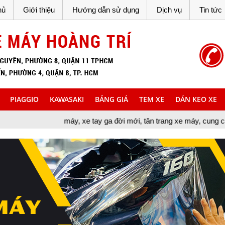
hủ
Giới thiệu
Hướng dẫn sử dụng
Dịch vụ
Tin tức
PIAGGIO
KAWASAKI
BẢNG GIÁ
TEM XE
DÁN KEO XE
 máy, xe tay ga đời mới, tân trang xe máy, cung cấp đồ chơi xe máy