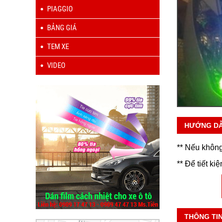
PIAGGIO
BẢNG GIÁ
TEM XE
VIDEO
HƯỚNG D
** Nếu không
** Để tiết ki
THÔNG TI