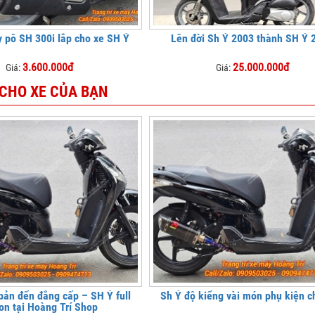
 pô SH 300i lắp cho xe SH Ý
Lên đời Sh Ý 2003 thành SH Ý 
3.600.000đ
25.000.000đ
Giá:
Giá:
 CHO XE CỦA BẠN
bản đến đẳng cấp – SH Ý full
Sh Ý độ kiểng vài món phụ kiện c
on tại Hoàng Trí Shop