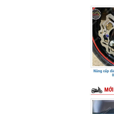
Nâng cấp dà
0
MỚI