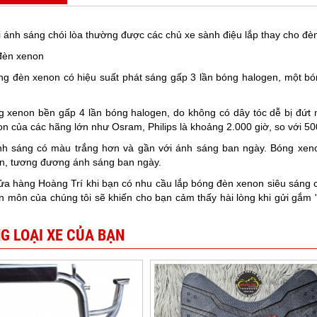
 ánh sáng chói lòa thường được các chủ xe sành điệu lắp thay cho đèn
đèn xenon
ng đèn xenon có hiệu suất phát sáng gấp 3 lần bóng halogen, một 
 xenon bền gấp 4 lần bóng halogen, do không có dây tóc dễ bị đứt n
n của các hãng lớn như Osram, Philips là khoảng 2.000 giờ, so với 50
nh sáng có màu trắng hơn và gần với ánh sáng ban ngày. Bóng xeno
in, tương đương ánh sáng ban ngày.
ửa hàng Hoàng Trí khi bạn có nhu cầu lắp bóng đèn xenon siêu sáng c
 môn của chúng tôi sẽ khiến cho bạn cảm thấy hài lòng khi gửi gắm "
G LOẠI XE CỦA BẠN