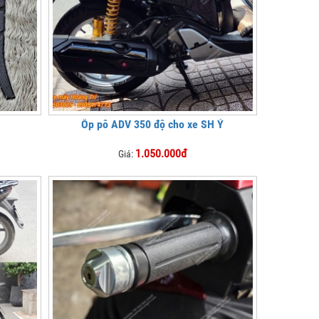
Ốp pô ADV 350 độ cho xe SH Ý
1.050.000đ
Giá: