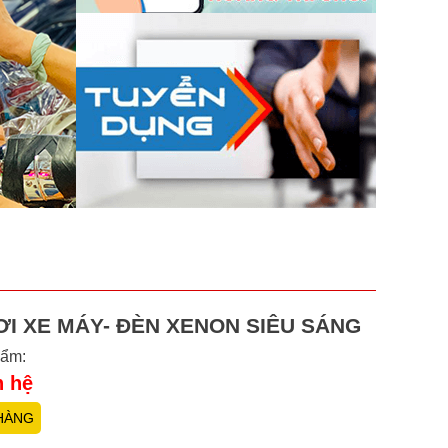
ƠI XE MÁY- ĐÈN XENON SIÊU SÁNG
hẩm:
n hệ
HÀNG