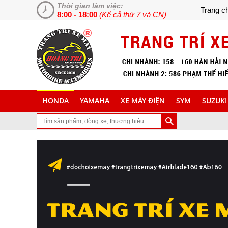
Thời gian làm việc:
Trang c
8:00 - 18:00
(Kể cả thứ 7 và CN)
HONDA
YAMAHA
XE MÁY ĐIỆN
SYM
SUZUKI
Web chuyên cung cấp và lắp đặt phụ tùng inox trang trí làm đẹp xe