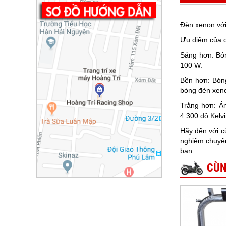
Đèn xenon với
Ưu điểm của 
Sáng hơn: Bó
100 W.
Bền hơn: Bóng
bóng đèn xeno
Trắng hơn: Á
4.300 độ Kelv
Hãy đến với c
nghiệm chuyên
bạn .
CÙN