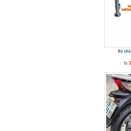
Bộ châ
Từ: