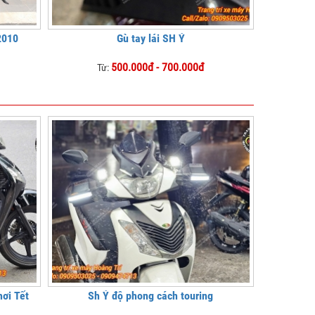
2010
Gù tay lái SH Ý
500.000đ - 700.000đ
Từ:
hơi Tết
Sh Ý độ phong cách touring