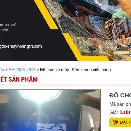
da
>
SH 2008-2011
> Đồ chơi xe máy- Đèn xenon siêu sáng
TIẾT SẢN PHẨM
ĐỒ CH
Mã sản p
Liê
Giá:
ĐẶT 