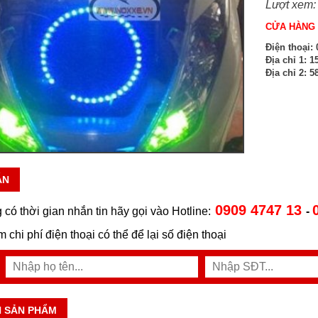
Lượt xem:
CỬA HÀNG 
Điện thoại:
0
Địa chỉ 1:
15
Địa chỉ 2:
58
ẪN
0909 4747 13
 có thời gian nhắn tin hãy gọi vào Hotline:
-
ệm chi phí điện thoại có thể để lại số điện thoại
N SẢN PHẨM