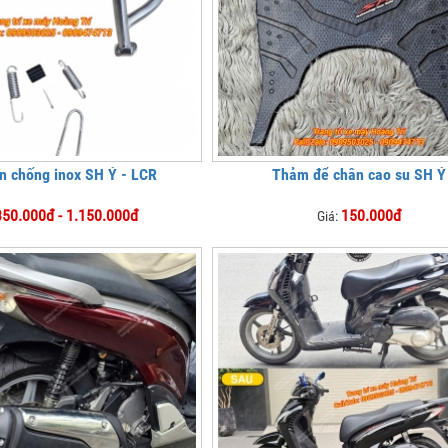
n chống inox SH Ý - LCR
Thảm để chân cao su SH Ý
350.000đ - 1.150.000đ
150.000đ
Giá: