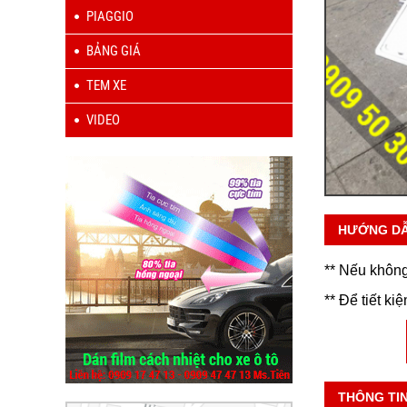
PIAGGIO
BẢNG GIÁ
TEM XE
VIDEO
HƯỚNG D
** Nếu không
** Để tiết ki
THÔNG TI