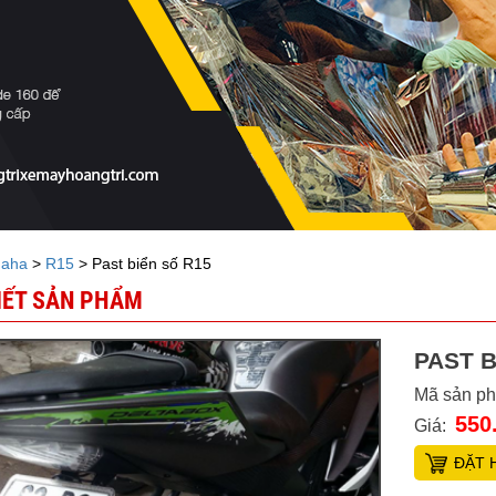
aha
>
R15
> Past biển số R15
TIẾT SẢN PHẨM
PAST B
Mã sản p
550
Giá:
ĐẶT 