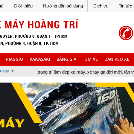
hủ
Giới thiệu
Hướng dẫn sử dụng
Dịch vụ
Tin tức
PIAGGIO
KAWASAKI
BẢNG GIÁ
TEM XE
DÁN KEO XE
guage
▼
rang trí làm đẹp xe máy, xe tay ga đời mới, tân trang xe máy, cung