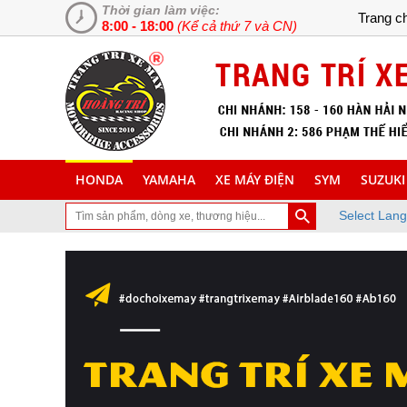
Thời gian làm việc:
Trang c
8:00 - 18:00
(Kể cả thứ 7 và CN)
HONDA
YAMAHA
XE MÁY ĐIỆN
SYM
SUZUKI
Select Lan
 đã ghé thăm trang Web chuyên cung cấp và lắp đặt phụ tùng inox t