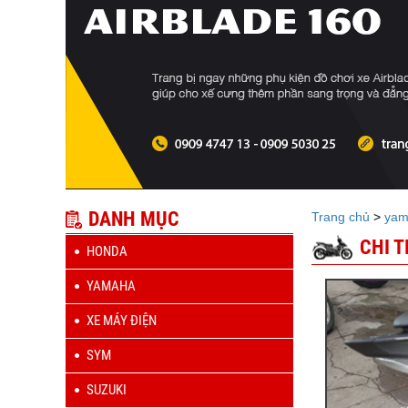
DANH MỤC
Trang chủ
>
yam
CHI 
HONDA
YAMAHA
XE MÁY ĐIỆN
SYM
SUZUKI