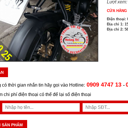
Lượt xem:
CỬA HÀNG 
Điện thoại:
0
Địa chỉ 1:
15
Địa chỉ 2:
58
ẪN
0909 4747 13
 có thời gian nhắn tin hãy gọi vào Hotline:
-
ệm chi phí điện thoại có thể để lại số điện thoại
N SẢN PHẨM