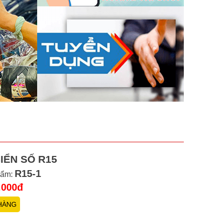
IỂN SỐ R15
R15-1
hẩm:
.000đ
HÀNG