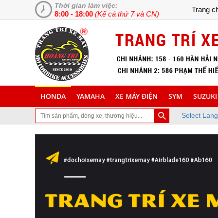
Thời gian làm việc:
Trang c
8:00 - 18:00
(Kể cả thứ 7 và CN)
HONDA
YAMAHA
XE MÁY ĐIỆN
SYM
SUZUKI
Select Lan
đã ghé thăm trang Web chuyên cung cấp và lắp đặt phụ tùng inox tra