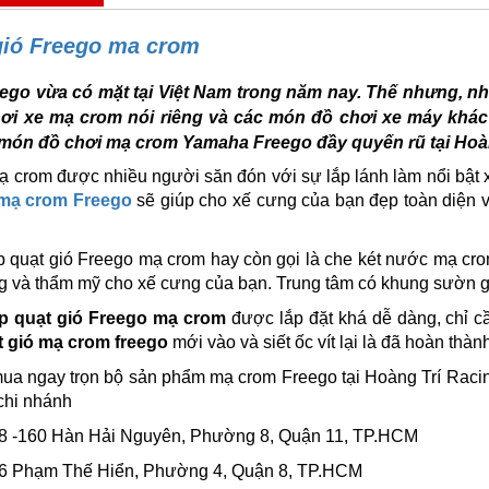
gió Freego ma crom
go vừa có mặt tại Việt Nam trong năm nay. Thế nhưng, nhi
ơi xe mạ crom nói riêng và các món đồ chơi xe máy khá
món đồ chơi mạ crom Yamaha Freego đầy quyến rũ tại Hoà
 crom được nhiều người săn đón với sự lắp lánh làm nổi bật 
 mạ crom Freego
sẽ giúp cho xế cưng của bạn đẹp toàn diện và
 quạt gió Freego mạ crom hay còn gọi là che két nước mạ cr
g và thẩm mỹ cho xế cưng của bạn. Trung tâm có khung sườn gi
p quạt gió Freego mạ crom
được lắp đặt khá dễ dàng, chỉ cầ
t gió mạ crom freego
mới vào và siết ốc vít lại là đã hoàn thàn
ua ngay trọn bộ sản phẩm mạ crom Freego tại Hoàng Trí Racin
 chi nhánh
158 -160 Hàn Hải Nguyên, Phường 8, Quận 11, TP.HCM
586 Phạm Thế Hiển, Phường 4, Quận 8, TP.HCM