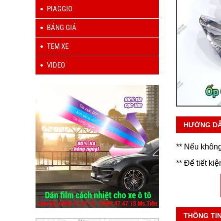
PIAGGIO
BẢNG GIÁ
TEM XE
VIDEO
HƯỚNG D
** Nếu không
** Để tiết ki
THÔNG TI