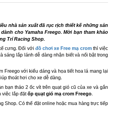
ều nhà sản xuất đã rục rịch thiết kế những sản
c dành cho Yamaha Freego. Mời bạn tham khảo
ng Trí Racing Shop.
xế cưng. Đối với
đồ chơi xe Free mạ crom
thì việc
 sáng lắp lánh dễ dàng nhận biết và nổi bật trong
om Freego
với kiểu dáng và họa tiết hoa lá mang lại
úp thoát hơi cho xe dễ dàng.
n bạn tháo 2 ốc vít trên quạt gió cũ của xe và gắn
h việc lắp đặt
ốp quạt gió mạ crom Freego
.
g Shop. Có thể đặt online hoặc mua hàng trực tiếp