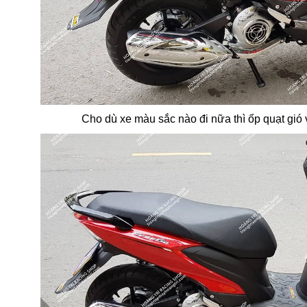
Cho dù xe màu sắc nào đi nữa thì ốp quạt gió 