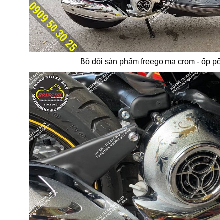
Bộ đôi sản phẩm freego mạ crom - ốp pô