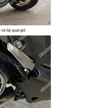
 và ốp quạt gió