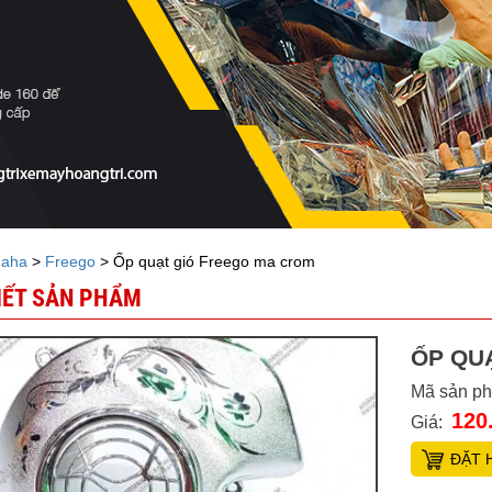
aha
>
Freego
> Ốp quạt gió Freego ma crom
TIẾT SẢN PHẨM
ỐP QU
Mã sản p
120
Giá:
ĐẶT 