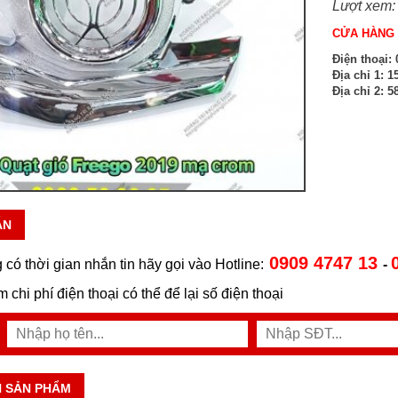
Lượt xem:
CỬA HÀNG 
Điện thoại:
0
Địa chỉ 1:
15
Địa chỉ 2:
58
ẪN
0909 4747 13
 có thời gian nhắn tin hãy gọi vào Hotline:
-
ệm chi phí điện thoại có thể để lại số điện thoại
N SẢN PHẨM