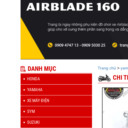
DANH MỤC
Trang chủ
>
yam
CHI 
HONDA
YAMAHA
XE MÁY ĐIỆN
SYM
SUZUKI