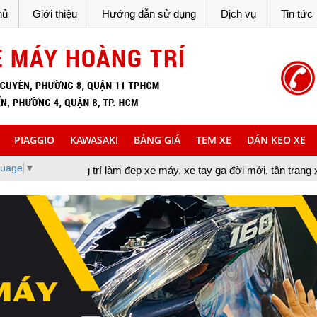
hủ
Giới thiệu
Hướng dẫn sử dụng
Dịch vụ
Tin tức
PIAGGIO
KAWASAKI
BẢNG GIÁ
TEM XE
DÁN KEO XE
guage
▼
ng trí làm đẹp xe máy, xe tay ga đời mới, tân trang xe máy, cung c