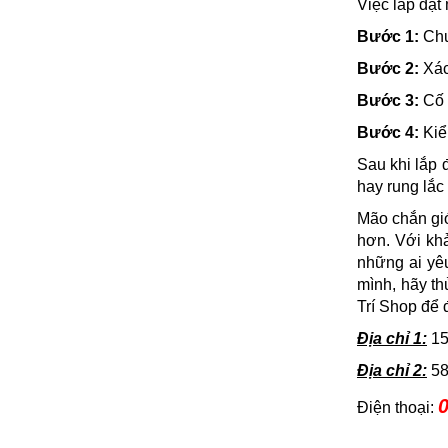
Việc lắp đặt
Bước 1:
Chu
Bước 2:
Xác 
Bước 3:
Cố 
Bước 4:
Kiể
Sau khi lắp 
hay rung lắc 
Mão chắn gió
hơn. Với khả
những ai yê
mình, hãy t
Trí Shop để 
Địa chỉ 1:
15
Địa chỉ 2:
58
0
Điện thoại: