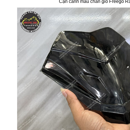
Cận cảnh mẫu chắn gió Freego Ra