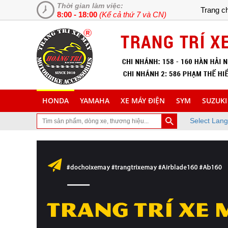
Thời gian làm việc:
Trang c
8:00 - 18:00
(Kể cả thứ 7 và CN)
HONDA
YAMAHA
XE MÁY ĐIỆN
SYM
SUZUKI
Select Lan
đã ghé thăm trang Web chuyên cung cấp và lắp đặt phụ tùng inox tra