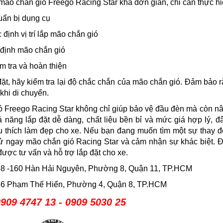
 mão chắn gió Freego Racing Star khá đơn giản, chỉ cần thực 
ẩn bị dụng cụ
định vị trí lắp mão chắn gió
định mão chắn gió
m tra và hoàn thiện
đặt, hãy kiểm tra lại độ chắc chắn của mão chắn gió. Đảm bảo r
khi di chuyển.
 Freego Racing Star không chỉ giúp bảo vệ đầu đèn mà còn nâ
 năng lắp đặt dễ dàng, chất liệu bền bỉ và mức giá hợp lý, 
u thích làm đẹp cho xe. Nếu bạn đang muốn tìm một sự thay đ
hử ngay mão chắn gió Racing Star và cảm nhận sự khác biệt. 
được tư vấn và hỗ trợ lắp đặt cho xe.
8 -160 Hàn Hải Nguyên, Phường 8, Quận 11, TP.HCM
6 Phạm Thế Hiển, Phường 4, Quận 8, TP.HCM
909 4747 13 - 0909 5030 25