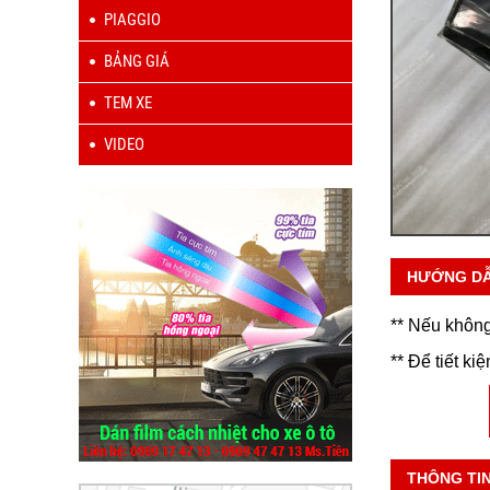
PIAGGIO
BẢNG GIÁ
TEM XE
VIDEO
HƯỚNG D
** Nếu không
** Để tiết ki
THÔNG TI