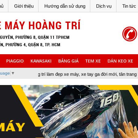
hủ
Giới thiệu
Hướng dẫn sử dụng
Dịch vụ
Tin tức
PIAGGIO
KAWASAKI
BẢNG GIÁ
TEM XE
DÁN KEO XE
guage
▼
ng trí làm đẹp xe máy, xe tay ga đời mới, tân trang xe máy, cung 