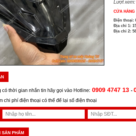
Lượt xem:
CỬA HÀNG 
Điện thoại:
0
Địa chỉ 1:
15
Địa chỉ 2:
58
ẪN
0909 4747 13
 có thời gian nhắn tin hãy gọi vào Hotline:
-
ệm chi phí điện thoại có thể để lại số điện thoại
N SẢN PHẨM