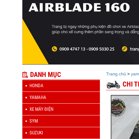
DANH MỤC
Trang chủ
>
yam
CHI 
HONDA
YAMAHA
XE MÁY ĐIỆN
SYM
SUZUKI