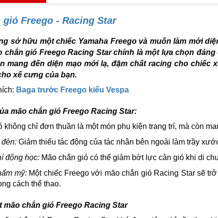
gió Freego - Racing Star
g sở hữu một chiếc Yamaha Freego và muốn làm mới diện 
o chắn gió Freego Racing Star chính là một lựa chọn đáng
n mang đến diện mạo mới lạ, đậm chất racing cho chiếc 
cho xế cưng của bạn.
hích:
Baga trước Freego kiểu Vespa
ủa mão chắn gió Freego Racing Star:
 không chỉ đơn thuần là một món phụ kiện trang trí, mà còn mang
 đèn:
Giảm thiểu tác động của tác nhân bên ngoài làm trầy xướ
hí động học:
Mão chắn gió có thể giảm bớt lực cản gió khi di ch
thẩm mỹ:
Một chiếc Freego với mão chắn gió Racing Star sẽ tr
ong cách thể thao.
t mão chắn gió Freego Racing Star