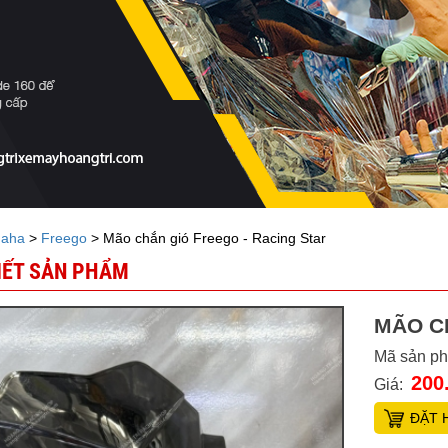
aha
>
Freego
> Mão chắn gió Freego - Racing Star
TIẾT SẢN PHẨM
MÃO C
Mã sản p
200
Giá:
ĐẶT 