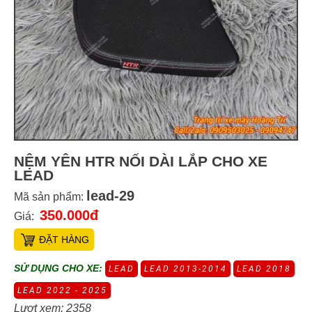
NỆM YÊN HTR NỐI DÀI LẮP CHO XE
LEAD
lead-29
Mã sản phẩm:
350.000đ
Giá:
ĐẶT HÀNG
SỬ DỤNG CHO XE:
LEAD
LEAD 2013-2014
LEAD 2018
LEAD 2022 - 2025
Lượt xem: 2358