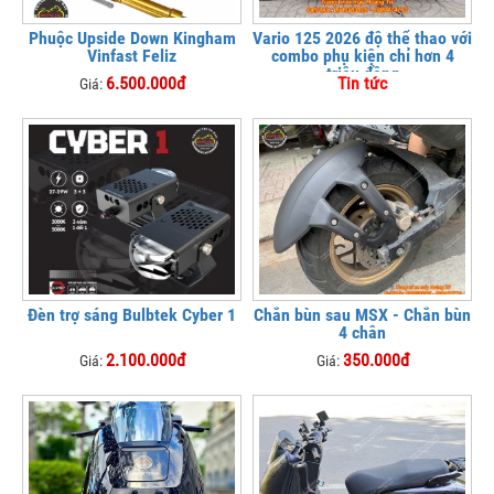
Phuộc Upside Down Kingham
Vario 125 2026 độ thể thao với
Vinfast Feliz
combo phụ kiện chỉ hơn 4
triệu đồng
6.500.000đ
Tin tức
Giá:
Đèn trợ sáng Bulbtek Cyber 1
Chắn bùn sau MSX - Chắn bùn
4 chân
2.100.000đ
350.000đ
Giá:
Giá: