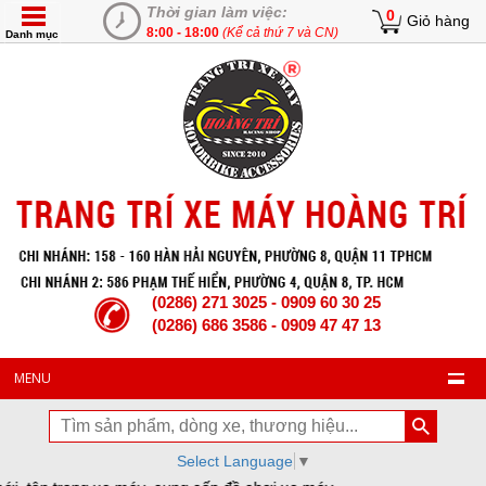
Thời gian làm việc:
0
Giỏ hàng
8:00 - 18:00
(Kể cả thứ 7 và CN)
Danh mục
(0286) 271 3025 - 0909 60 30 25
(0286) 686 3586 - 0909 47 47 13
MENU
Select Language
▼