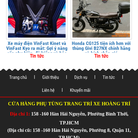
Xe máy điện VinFast Kinet và
Honda CG125 tiện ích hơn với
VinFast Kyo ra mắt: Gợi ý nâng
thùng Givi B27NX chính hãng
cấp phụ kiện, độ kiểng và bảo
và kính chắn gió
Tin tức
Tin tức
vệ xe tại
Trang chủ
Giới thiệu
Dịch vụ
Tin tức
Liên hệ
Khuyến mãi
CỬA HÀNG PHỤ TÙNG TRANG TRÍ XE HOÀNG TRÍ
Địa chỉ 1:
158 -160 Hàn Hải Nguyên, Phường Bình Thới,
TP.HCM
(Địa chỉ cũ: 158 -160 Hàn Hải Nguyên, Phường 8, Quận 11,
TP.HCM)