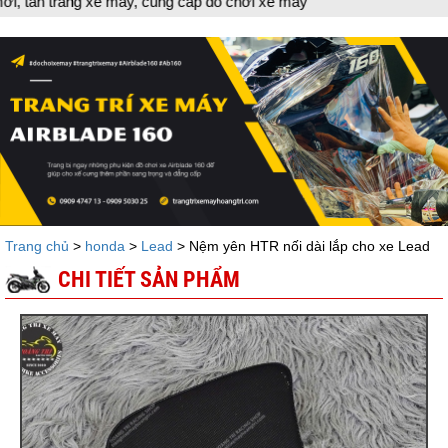
xe máy, cung cấp đồ chơi xe máy
Trang chủ
>
honda
>
Lead
> Nệm yên HTR nối dài lắp cho xe Lead
CHI TIẾT SẢN PHẨM