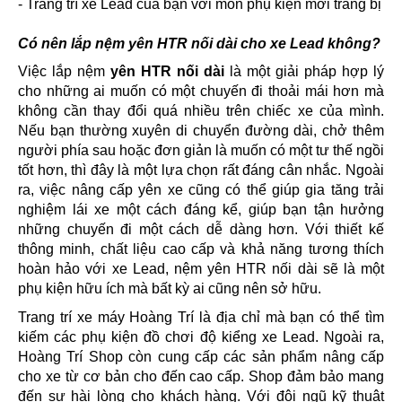
- Trang trí xe Lead của bạn với món phụ kiện mới trang bị
Có nên lắp nệm yên HTR nối dài cho xe Lead không?
Việc lắp nệm
yên HTR nối dài
là một giải pháp hợp lý
cho những ai muốn có một chuyến đi thoải mái hơn mà
không cần thay đổi quá nhiều trên chiếc xe của mình.
Nếu bạn thường xuyên di chuyển đường dài, chở thêm
người phía sau hoặc đơn giản là muốn có một tư thế ngồi
tốt hơn, thì đây là một lựa chọn rất đáng cân nhắc. Ngoài
ra, việc nâng cấp yên xe cũng có thể giúp gia tăng trải
nghiệm lái xe một cách đáng kể, giúp bạn tận hưởng
những chuyến đi một cách dễ dàng hơn. Với thiết kế
thông minh, chất liệu cao cấp và khả năng tương thích
hoàn hảo với xe Lead, nệm yên HTR nối dài sẽ là một
phụ kiện hữu ích mà bất kỳ ai cũng nên sở hữu.
Trang trí xe máy Hoàng Trí là địa chỉ mà bạn có thể tìm
kiếm các phụ kiện đồ chơi độ kiểng xe Lead. Ngoài ra,
Hoàng Trí Shop còn cung cấp các sản phẩm nâng cấp
cho xe từ cơ bản cho đến cao cấp. Shop đảm bảo mang
đến sự hài lòng cho khách hàng. Với đội ngũ kỹ thuật