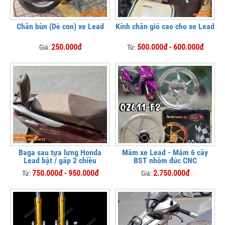
Chắn bùn (Dè con) xe Lead
Kính chắn gió cao cho xe Lead
250.000đ
500.000đ - 600.000đ
Giá:
Từ:
Baga sau tựa lưng Honda
Mâm xe Lead - Mâm 6 cây
Lead bật / gấp 2 chiều
BST nhôm đúc CNC
750.000đ - 950.000đ
2.750.000đ
Từ:
Giá: