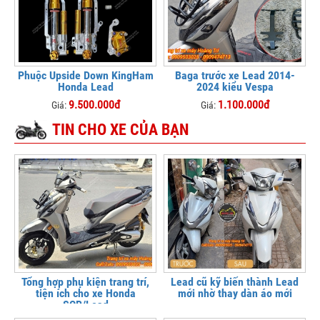
Phuộc Upside Down KingHam
Baga trước xe Lead 2014-
Honda Lead
2024 kiểu Vespa
9.500.000đ
1.100.000đ
Giá:
Giá:
TIN CHO XE CỦA BẠN
Tổng hợp phụ kiện trang trí,
Lead cũ kỹ biến thành Lead
tiện ích cho xe Honda
mới nhờ thay dàn áo mới
SCR/Lead