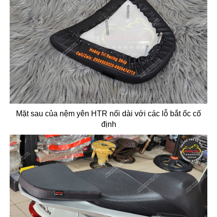
Mặt sau của nệm yên HTR nối dài với các lỗ bắt ốc cố
định