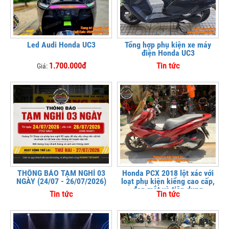
Led Audi Honda UC3
Tổng hợp phụ kiện xe máy
điện Honda UC3
1.700.000đ
Tin tức
Giá:
THÔNG BÁO TẠM NGHỈ 03
Honda PCX 2018 lột xác với
NGÀY (24/07 - 26/07/2026)
loạt phụ kiện kiểng cao cấp,
đẹp mắt và tiện dụng
Tin tức
Tin tức