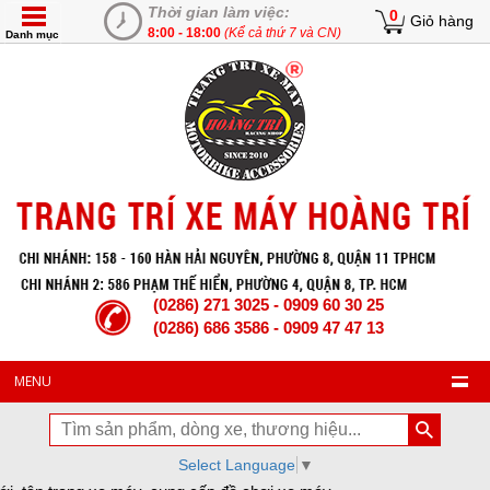
Thời gian làm việc:
0
Giỏ hàng
8:00 - 18:00
(Kể cả thứ 7 và CN)
Danh mục
(0286) 271 3025 - 0909 60 30 25
(0286) 686 3586 - 0909 47 47 13
MENU
Select Language
▼