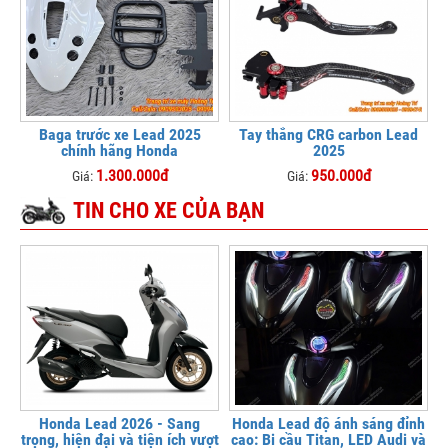
Baga trước xe Lead 2025
Tay thắng CRG carbon Lead
chính hãng Honda
2025
1.300.000đ
950.000đ
Giá:
Giá:
TIN CHO XE CỦA BẠN
Honda Lead 2026 - Sang
Honda Lead độ ánh sáng đỉnh
trọng, hiện đại và tiện ích vượt
cao: Bi cầu Titan, LED Audi và