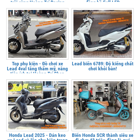
trội cùng Hoàng Trí Racing
đồng hồ Full LED
Shop
Top phụ kiện - Đồ chơi xe
Lead biển 6789: Độ kiểng chất
Lead 4val tăng thẩm mỹ, nâng
chơi khỏi bàn!
tiện ích tại Hoàng Trí Shop
Honda Lead 2025 - Dán keo
Biến Honda SCR thành siêu xe