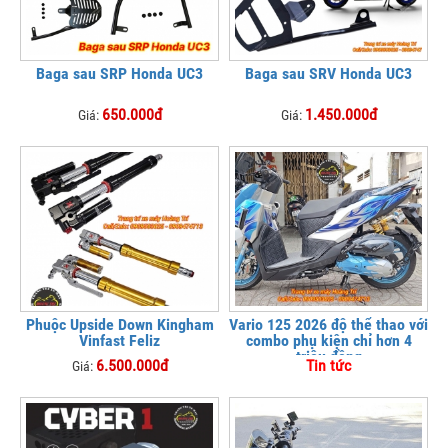
Baga sau SRP Honda UC3
Baga sau SRV Honda UC3
650.000đ
1.450.000đ
Giá:
Giá:
Phuộc Upside Down Kingham
Vario 125 2026 độ thể thao với
Vinfast Feliz
combo phụ kiện chỉ hơn 4
triệu đồng
6.500.000đ
Tin tức
Giá: