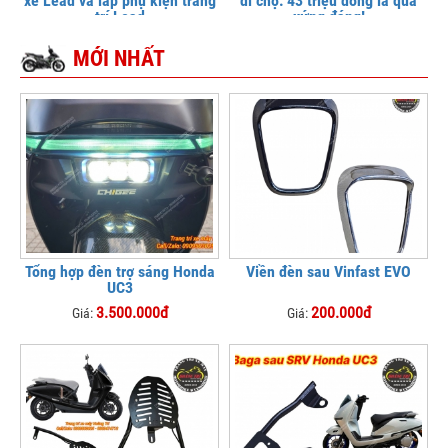
xe Lead và lắp phụ kiện trang
đi chợ: 43 triệu đồng là quá
trí Lead
xứng đáng!
MỚI NHẤT
Tổng hợp đèn trợ sáng Honda
Viền đèn sau Vinfast EVO
UC3
3.500.000đ
200.000đ
Giá:
Giá: