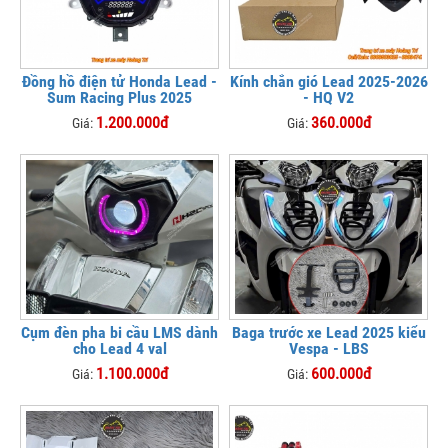
Đồng hồ điện tử Honda Lead -
Kính chắn gió Lead 2025-2026
Sum Racing Plus 2025
- HQ V2
1.200.000đ
360.000đ
Giá:
Giá:
Cụm đèn pha bi cầu LMS dành
Baga trước xe Lead 2025 kiểu
cho Lead 4 val
Vespa - LBS
1.100.000đ
600.000đ
Giá:
Giá: