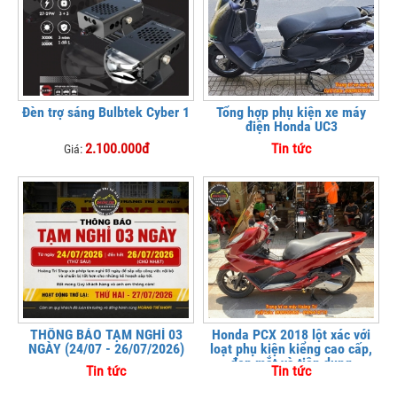
Đèn trợ sáng Bulbtek Cyber 1
Tổng hợp phụ kiện xe máy
điện Honda UC3
2.100.000đ
Tin tức
Giá:
THÔNG BÁO TẠM NGHỈ 03
Honda PCX 2018 lột xác với
NGÀY (24/07 - 26/07/2026)
loạt phụ kiện kiểng cao cấp,
đẹp mắt và tiện dụng
Tin tức
Tin tức