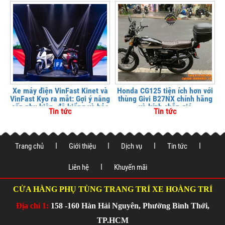
Xe máy điện VinFast Kinet và
Honda CG125 tiện ích hơn với
VinFast Kyo ra mắt: Gợi ý nâng
thùng Givi B27NX chính hãng
cấp phụ kiện, độ kiểng và bảo
và kính chắn gió
Tin tức
Tin tức
vệ xe tại
Trang chủ
Giới thiệu
Dịch vụ
Tin tức
Liên hệ
Khuyến mãi
CỬA HÀNG PHỤ TÙNG TRANG TRÍ XE HOÀNG TRÍ
Địa chỉ 1:
158 -160 Hàn Hải Nguyên, Phường Bình Thới,
TP.HCM