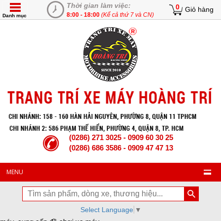
Thời gian làm việc:
0
Giỏ hàng
8:00 - 18:00
(Kể cả thứ 7 và CN)
Danh mục
(0286) 271 3025 - 0909 60 30 25
(0286) 686 3586 - 0909 47 47 13
MENU
Select Language
▼