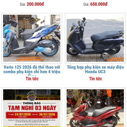
200.000đ
650.000đ
Giá:
Giá:
Vario 125 2026 độ thể thao với
Tổng hợp phụ kiện xe máy điện
combo phụ kiện chỉ hơn 4 triệu
Honda UC3
đồng
Tin tức
Tin tức