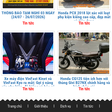
THÔNG BÁO TẠM NGHỈ 03 NGÀY
Honda PCX 2018 lột xác với loạt
(24/07 - 26/07/2026)
phụ kiện kiểng cao cấp, đẹp mắt
và tiện dụng
Tin tức
Tin tức
Xe máy điện VinFast Kinet và
Honda CG125 tiện ích hơn với
VinFast Kyo ra mắt: Gợi ý nâng
thùng Givi B27NX chính hãng và
cấp phụ kiện, độ kiểng và bảo vệ
kính chắn gió
Tin tức
Tin tức
xe tại
Trang chủ
Giới thiệu
Dịch vụ
Tin tức