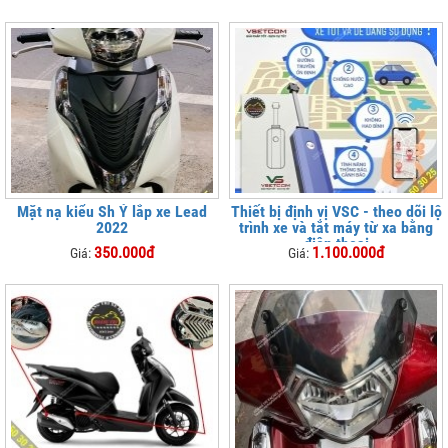
Mặt nạ kiểu Sh Ý lắp xe Lead
Thiết bị định vị VSC - theo dõi lộ
2022
trình xe và tắt máy từ xa bằng
điện thoại
350.000đ
1.100.000đ
Giá:
Giá: