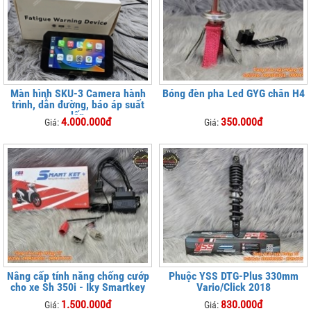
Màn hình SKU-3 Camera hành
Bóng đèn pha Led GYG chân H4
trình, dẫn đường, báo áp suất
lốp
4.000.000đ
350.000đ
Giá:
Giá:
Nâng cấp tính năng chống cướp
Phuộc YSS DTG-Plus 330mm
cho xe Sh 350i - Iky Smartkey
Vario/Click 2018
1.500.000đ
830.000đ
Giá:
Giá: