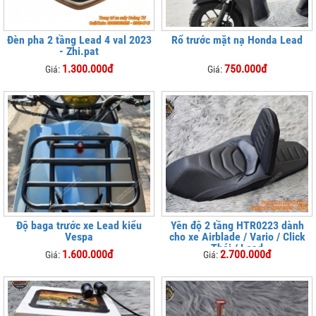
Đèn pha 2 tầng Lead 4 val 2023
Rổ trước mặt nạ Honda Lead
- Zhi.pat
1.300.000đ
750.000đ
Giá:
Giá:
Độ baga trước xe Lead kiểu
Yên độ 2 tầng HTR0223 dành
Vespa
cho xe Airblade / Vario / Click
Thái / Lead
1.600.000đ
2.700.000đ
Giá:
Giá: