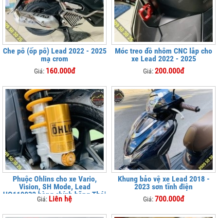
Che pô (ốp pô) Lead 2022 - 2025
Móc treo đồ nhôm CNC lắp cho
mạ crom
xe Lead 2022 - 2025
160.000đ
200.000đ
Giá:
Giá:
Phuộc Ohlins cho xe Vario,
Khung bảo vệ xe Lead 2018 -
Vision, SH Mode, Lead
2023 sơn tĩnh điện
HO110032 hàng chính hãng Thái
Liên hệ
700.000đ
Giá:
Giá:
Lan