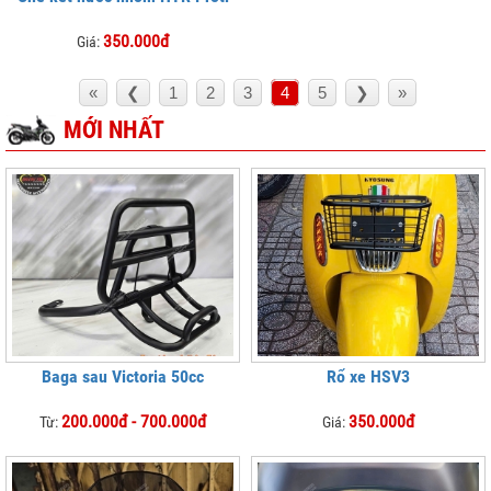
350.000đ
Giá:
«
❮
1
2
3
4
5
❯
»
MỚI NHẤT
Baga sau Victoria 50cc
Rổ xe HSV3
200.000đ - 700.000đ
350.000đ
Từ:
Giá: