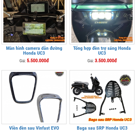
Màn hình camera dẫn đường
Tổng hợp đèn trợ sáng Honda
Honda UC3
UC3
5.500.000đ
3.500.000đ
Giá:
Giá:
Viền đèn sau Vinfast EVO
Baga sau SRP Honda UC3