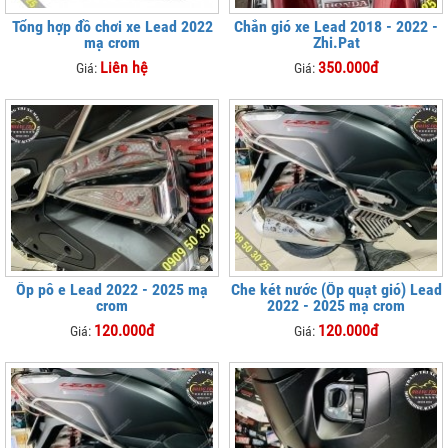
Tổng hợp đồ chơi xe Lead 2022
Chắn gió xe Lead 2018 - 2022 -
mạ crom
Zhi.Pat
Liên hệ
350.000đ
Giá:
Giá:
Ốp pô e Lead 2022 - 2025 mạ
Che két nước (Ốp quạt gió) Lead
crom
2022 - 2025 mạ crom
120.000đ
120.000đ
Giá:
Giá: