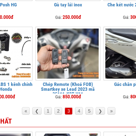
 Posh HG
Gù tay lái inox
Che két nước 
0.000đ
250.000đ
30
Giá:
Giá:
ABS 1 kênh chính
Chép Remote (Khoá FOB)
Gác chân p
 Honda
Smartkey xe Lead 2023 mã
35111-K2T-V11
00.000đ
850.000đ
80
Giá:
Giá:
«
❮
1
2
3
4
5
❯
»
NHẤT