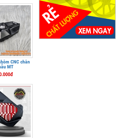
nhôm CNC chân
mẫu MT
0.000đ