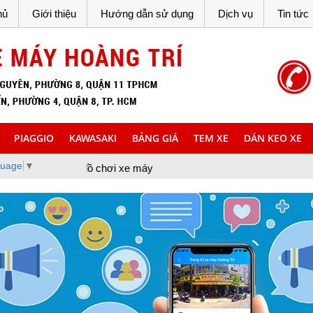
hủ
Giới thiệu
Hướng dẫn sử dụng
Dịch vụ
Tin tức
PIAGGIO
KAWASAKI
BẢNG GIÁ
TEM XE
DÁN KEO XE
guage
▼