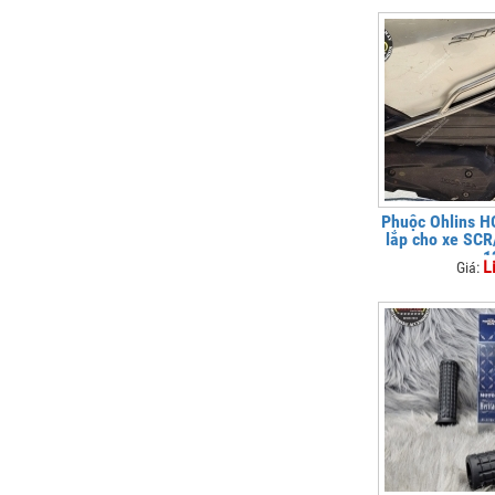
Phuộc Ohlins H
lắp cho xe SC
1
L
Giá: