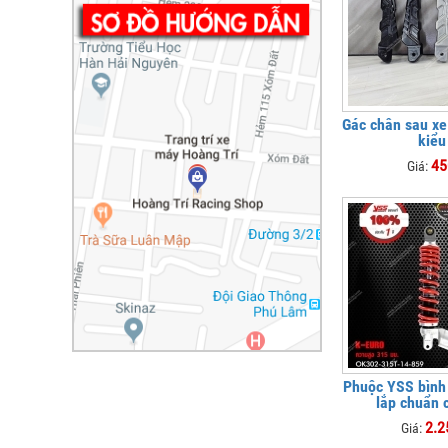
Gác chân sau x
kiểu
45
Giá:
Phuộc YSS bình
lắp chuẩn 
2.2
Giá: