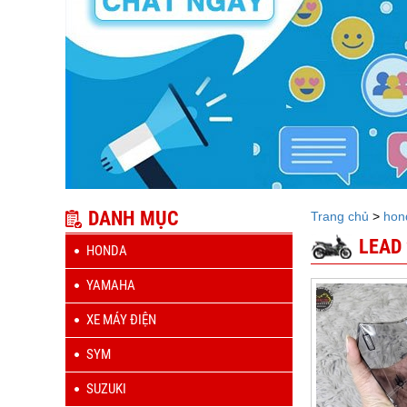
DANH MỤC
Trang chủ
>
hon
LEAD 
HONDA
YAMAHA
XE MÁY ĐIỆN
SYM
SUZUKI