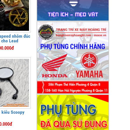
speed nhôm đúc
 cho Lead
00.000đ
n kiểu Scoopy
0.000đ