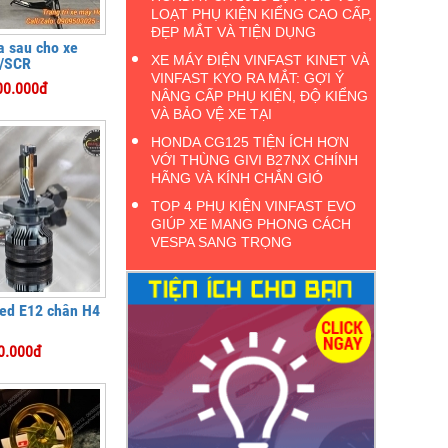
LOẠT PHỤ KIỆN KIỂNG CAO CẤP,
ĐẸP MẮT VÀ TIỆN DỤNG
a sau cho xe
XE MÁY ĐIỆN VINFAST KINET VÀ
/SCR
VINFAST KYO RA MẮT: GỢI Ý
00.000đ
NÂNG CẤP PHỤ KIỆN, ĐỘ KIỂNG
VÀ BẢO VỆ XE TẠI
HONDA CG125 TIỆN ÍCH HƠN
VỚI THÙNG GIVI B27NX CHÍNH
HÃNG VÀ KÍNH CHẮN GIÓ
TOP 4 PHỤ KIỆN VINFAST EVO
GIÚP XE MANG PHONG CÁCH
VESPA SANG TRỌNG
ed E12 chân H4
0.000đ