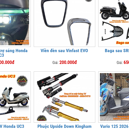
trợ sáng Honda
Viền đèn sau Vinfast EVO
Baga sau SR
C3
00.000đ
200.000đ
65
Giá:
Giá:
RV Honda UC3
Phuộc Upside Down Kingham
Vario 125 2026 