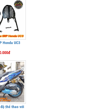
P Honda UC3
0.000đ
độ thể thao với