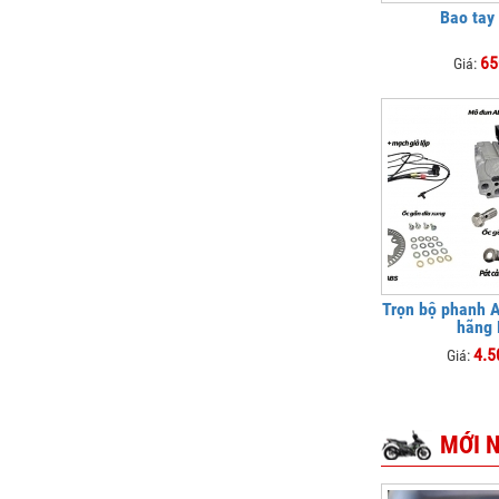
Bao tay
65
Giá:
Trọn bộ phanh 
hãng
4.5
Giá:
MỚI 