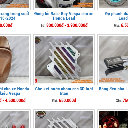
 xăng trong suốt
Đồng hồ Race Boy Vespa cho xe
Độ phanh đĩ
018-2024
Honda Lead
Lead
0.000đ
800.000đ - 3.900.000đ
6.5
Từ:
Giá:
rời cho xe Honda
Che két nước nhôm cnc 3D lưới
Bóng đèn pha L
kiểu Vespa
titan
đ - 4.500.000đ
650.000đ
75
Giá:
Giá: