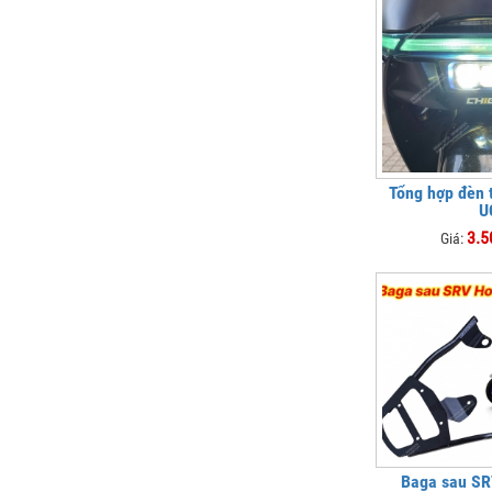
Tổng hợp đèn 
U
3.5
Giá:
Baga sau S