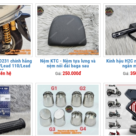
O231 chính hãng
Nệm KTC - Nệm tựa lưng và
Kính hậu H2C 
R/Lead 110/Lead
nệm nối dài baga sau
ngắn 
25
iên hệ
250.000đ
35
Giá:
Giá: