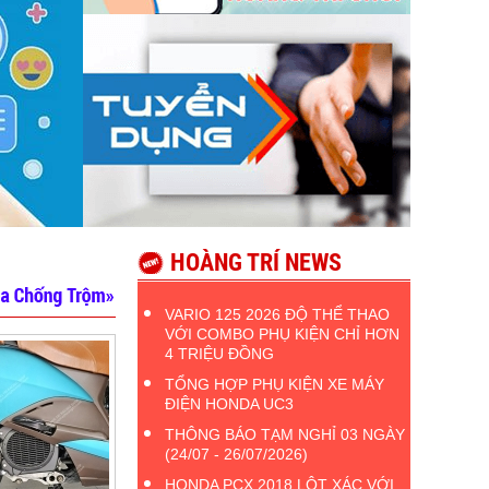
HOÀNG TRÍ NEWS
VARIO 125 2026 ĐỘ THỂ THAO
VỚI COMBO PHỤ KIỆN CHỈ HƠN
4 TRIỆU ĐỒNG
TỔNG HỢP PHỤ KIỆN XE MÁY
ĐIỆN HONDA UC3
THÔNG BÁO TẠM NGHỈ 03 NGÀY
(24/07 - 26/07/2026)
HONDA PCX 2018 LỘT XÁC VỚI