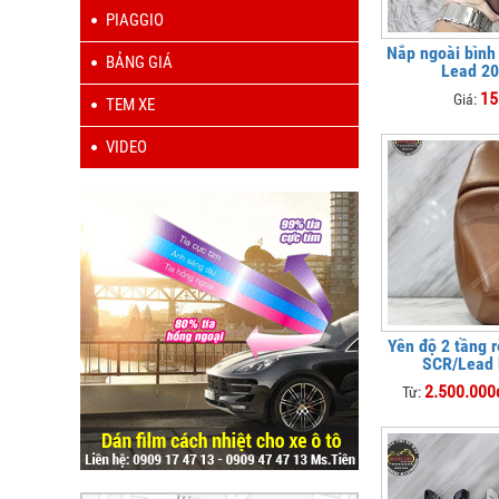
PIAGGIO
Nắp ngoài bình
BẢNG GIÁ
Lead 2
15
Giá:
TEM XE
VIDEO
Yên độ 2 tầng 
SCR/Lead 
2.500.000
Từ: