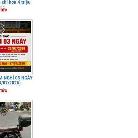
chỉ hơn 4 triệu
ng
 tức
 NGHỈ 03 NGÀY
6/07/2026)
 tức