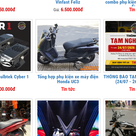
Vinfast Feliz
combo phụ kiện 
đồ
50.000đ
6.500.000đ
Tin
Giá:
Bulbtek Cyber 1
Tổng hợp phụ kiện xe máy điện
THÔNG BÁO TẠM
Honda UC3
(24/07 - 2
00.000đ
Tin tức
Tin