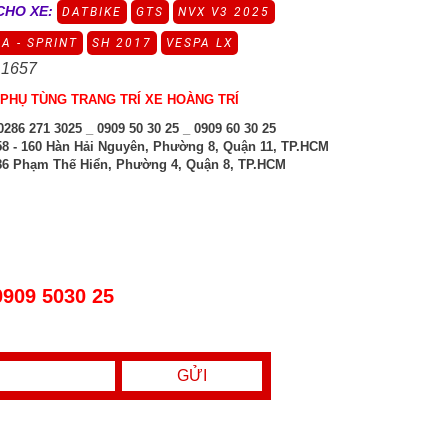
CHO XE:
DATBIKE
GTS
NVX V3 2025
A - SPRINT
SH 2017
VESPA LX
 1657
PHỤ TÙNG TRANG TRÍ XE HOÀNG TRÍ
286 271 3025 _ 0909 50 30 25 _ 0909 60 30 25
8 - 160 Hàn Hải Nguyên, Phường 8, Quận 11, TP.HCM
6 Phạm Thế Hiển, Phường 4, Quận 8, TP.HCM
0909 5030 25