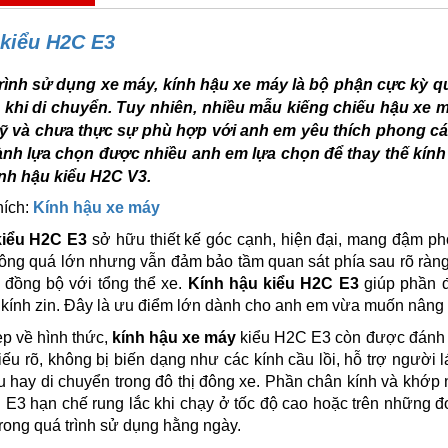
 kiểu H2C E3
rình sử dụng xe máy, kính hậu xe máy là bộ phận cực kỳ qu
 khi di chuyển. Tuy nhiên, nhiều mẫu kiếng chiếu hậu xe m
ỹ và chưa thực sự phù hợp với anh em yêu thích phong các
ành lựa chọn được nhiều anh em lựa chọn để thay thế kính
nh hậu kiểu H2C V3.
hích:
Kính hậu xe máy
kiểu H2C E3
sở hữu thiết kế góc cạnh, hiện đại, mang đậm p
ông quá lớn nhưng vẫn đảm bảo tầm quan sát phía sau rõ ràng
 đồng bộ với tổng thể xe.
Kính hậu kiểu H2C E3
giúp phần đầ
 kính zin. Đây là ưu điểm lớn dành cho anh em vừa muốn nâng
p về hình thức,
kính hậu xe máy
kiểu H2C E3 còn được đánh g
ếu rõ, không bị biến dạng như các kính cầu lồi, hỗ trợ người l
u hay di chuyển trong đô thị đông xe. Phần chân kính và khớp 
E3 hạn chế rung lắc khi chạy ở tốc độ cao hoặc trên những đ
rong quá trình sử dụng hằng ngày.