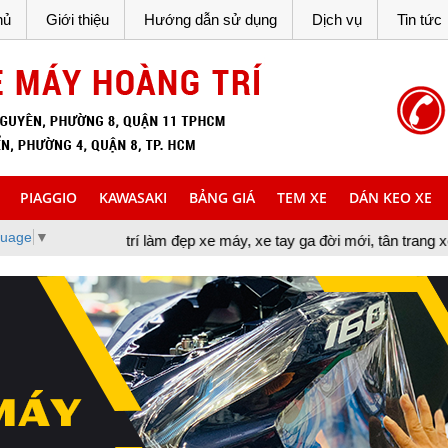
hủ
Giới thiệu
Hướng dẫn sử dụng
Dịch vụ
Tin tức
PIAGGIO
KAWASAKI
BẢNG GIÁ
TEM XE
DÁN KEO XE
guage
▼
 trí làm đẹp xe máy, xe tay ga đời mới, tân trang xe máy, cung cấ