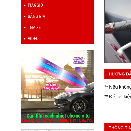
PIAGGIO
BẢNG GIÁ
TEM XE
VIDEO
HƯỚNG D
** Nếu không
** Để tiết ki
THÔNG TI