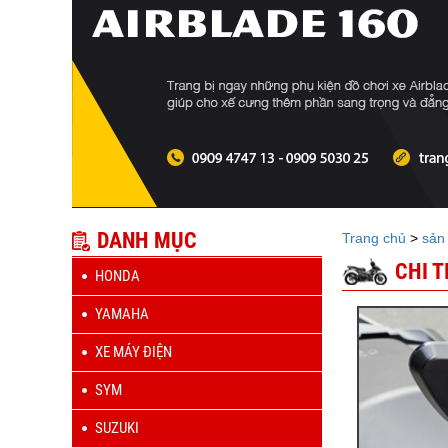
DANH MỤC
Trang chủ
>
sản
CHI 
HONDA
YAMAHA
XE MÁY ĐIỆN
SYM
SUZUKI