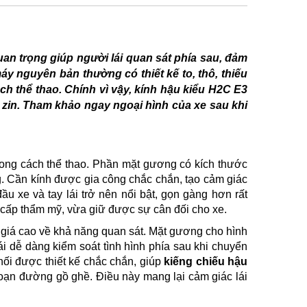
an trọng giúp người lái quan sát phía sau, đảm
áy nguyên bản thường có thiết kế to, thô, thiếu
h thể thao. Chính vì vậy, kính hậu kiểu H2C E3
 zin. Tham khảo ngay ngoại hình của xe sau khi
hong cách thể thao. Phần mặt gương có kích thước
. Cần kính được gia công chắc chắn, tạo cảm giác
u xe và tay lái trở nên nổi bật, gọn gàng hơn rất
 cấp thẩm mỹ, vừa giữ được sự cân đối cho xe.
iá cao về khả năng quan sát. Mặt gương cho hình
ái dễ dàng kiểm soát tình hình phía sau khi chuyển
nối được thiết kế chắc chắn, giúp
kiếng chiếu hậu
oạn đường gồ ghề. Điều này mang lại cảm giác lái