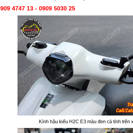
909 4747 13 - 0909 5030 25
Kính hậu kiểu H2C E3 màu đen cá tính trên