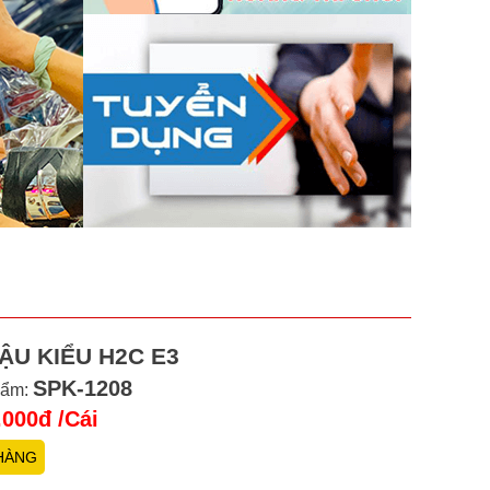
ẬU KIỂU H2C E3
SPK-1208
hẩm:
.000đ
/Cái
HÀNG