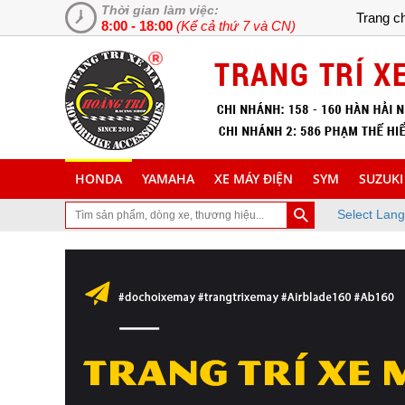
Thời gian làm việc:
Trang c
8:00 - 18:00
(Kể cả thứ 7 và CN)
HONDA
YAMAHA
XE MÁY ĐIỆN
SYM
SUZUKI
Select Lan
 ghé thăm trang Web chuyên cung cấp và lắp đặt phụ tùng inox trang