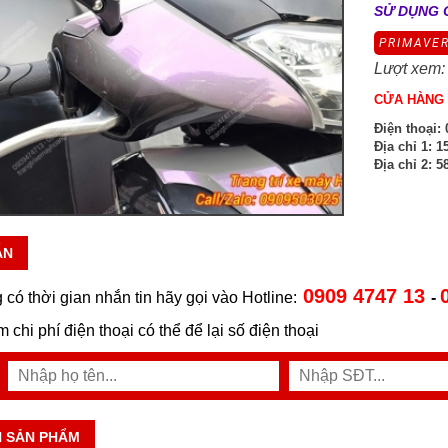
SỬ DỤNG 
PRIMAVER
Lượt xem:
CỬA HÀNG 
Điện thoại:
0
Địa chỉ 1:
15
Địa chỉ 2:
58
ẪN
0909 4747 13
 có thời gian nhắn tin hãy gọi vào Hotline:
-
ệm chi phí điện thoại có thể để lại số điện thoại
N SẢN PHẨM