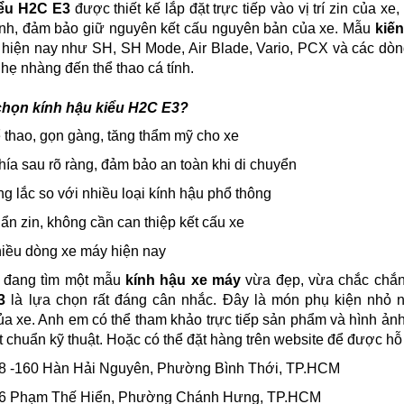
iểu H2C E3
được thiết kế lắp đặt trực tiếp vào vị trí zin của 
anh, đảm bảo giữ nguyên kết cấu nguyên bản của xe. Mẫu
kiế
hiện nay như SH, SH Mode, Air Blade, Vario, PCX và các dòng
nhẹ nhàng đến thể thao cá tính.
chọn kính hậu kiểu H2C E3?
hể thao, gọn gàng, tăng thẩm mỹ cho xe
hía sau rõ ràng, đảm bảo an toàn khi di chuyển
ng lắc so với nhiều loại kính hậu phổ thông
uẩn zin, không cần can thiệp kết cấu xe
hiều dòng xe máy hiện nay
 đang tìm một mẫu
kính hậu xe máy
vừa đẹp, vừa chắc chắn
3
là lựa chọn rất đáng cân nhắc. Đây là món phụ kiện nhỏ n
ủa xe. Anh em có thể tham khảo trực tiếp sản phẩm và hình ảnh
đặt chuẩn kỹ thuật. Hoặc có thể đặt hàng trên website để được h
158 -160 Hàn Hải Nguyên, Phường Bình Thới, TP.HCM
586 Phạm Thế Hiển, Phường Chánh Hưng, TP.HCM