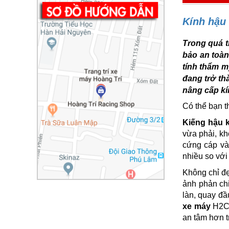
Kính hậu
Trong quá t
bảo an toàn
tính thẩm m
đang trở th
nâng cấp kí
Có thể bạn t
Kiếng hậu 
vừa phải, kh
cứng cáp và
nhiều so với
Không chỉ đẹ
ảnh phản chi
làn, quay đầ
xe máy
H2C 
an tâm hơn t