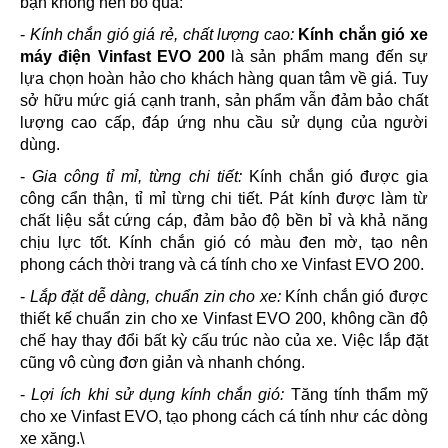
bạn không nên bỏ qua:
-
Kính chắn gió giá rẻ, chất lượng cao:
Kính chắn gió xe
máy điện Vinfast EVO 200
là sản phẩm mang đến sự
lựa chọn hoàn hảo cho khách hàng quan tâm về giá. Tuy
sở hữu mức giá cạnh tranh, sản phẩm vẫn đảm bảo chất
lượng cao cấp, đáp ứng nhu cầu sử dụng của người
dùng.
-
Gia công tỉ mỉ, từng chi tiết:
Kính chắn gió được gia
công cẩn thận, tỉ mỉ từng chi tiết. Pát kính được làm từ
chất liệu sắt cứng cáp, đảm bảo độ bền bỉ và khả năng
chịu lực tốt. Kính chắn gió có màu đen mờ, tạo nên
phong cách thời trang và cá tính cho xe Vinfast EVO 200.
-
Lắp đặt dễ dàng, chuẩn zin cho xe:
Kính chắn gió được
thiết kế chuẩn zin cho xe Vinfast EVO 200, không cần độ
chế hay thay đổi bất kỳ cấu trúc nào của xe. Việc lắp đặt
cũng vô cùng đơn giản và nhanh chóng.
-
Lợi ích khi sử dụng kính chắn gió:
Tăng tính thẩm mỹ
cho xe Vinfast EVO, tạo phong cách cá tính như các dòng
xe xăng.\