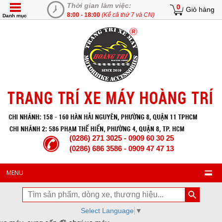
Thời gian làm việc:
0
Giỏ hàng
8:00 - 18:00
(Kể cả thứ 7 và CN)
Danh mục
(0286) 271 3025 - 0909 60 30 25
(0286) 686 3586 - 0909 47 47 13
MENU
Select Language
▼