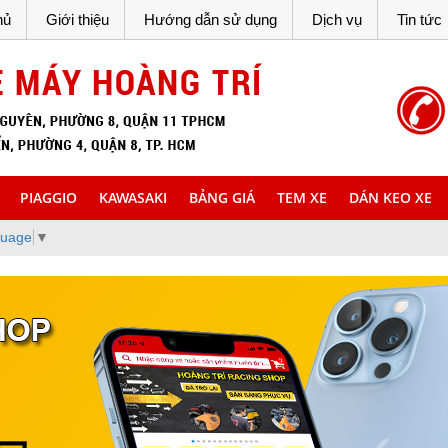
hủ
Giới thiệu
Hướng dẫn sử dụng
Dịch vụ
Tin tức
PIAGGIO
KAWASAKI
BẢNG GIÁ
TEM XE
DÁN KEO XE
guage
▼