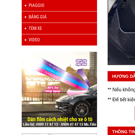
PIAGGIO
BẢNG GIÁ
TEM XE
VIDEO
HƯỚNG D
** Nếu không
** Để tiết ki
THÔNG TI