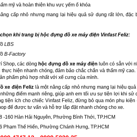
thẩm mỹ và hoàn thiện khu vực yếm ổ khóa
nâng cấp nhỏ nhưng mang lại hiệu quả sử dụng rất lớn, đặc b
 chọn khi trang bị hộc đựng đồ xe máy điện Vinfast Feliz:
đồ LBS
ồ B-Factory
rí Shop, các dòng
hộc đựng đồ xe máy điện
luôn có sẵn với n
 thực hiện nhanh chóng, đảm bảo chắc chắn và thẩm mỹ cao. T
ản phẩm phù hợp nhất với xế cưng của mình.
 xe điện Feliz
là một nâng cấp nhỏ nhưng mang lại hiệu quả 
những điểm mạnh riêng, giúp anh em tối ưu sự tiện lợi khi s
ng tiện ích cho chiếc Vinfast Feliz, đừng bỏ qua món phụ kiện
op để được tư vấn và hỗ trợ lắp đặt nhanh chóng cho xe.
158 -160 Hàn Hải Nguyên, Phường Bình Thới, TP.HCM
586 Phạm Thế Hiển, Phường Chánh Hưng, TP.HCM