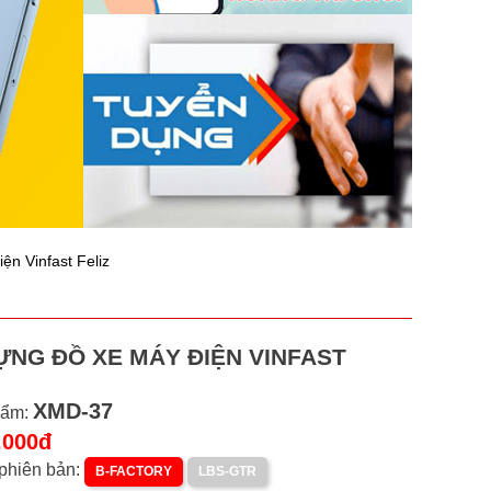
n Vinfast Feliz
ỰNG ĐỒ XE MÁY ĐIỆN VINFAST
XMD-37
hẩm:
.000đ
phiên bản:
B-FACTORY
LBS-GTR