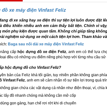
đồ xe máy điện Vinfast Feliz
đang đi xe xăng hay xe điện thì sự tiện lợi luôn được đặt l
là điều khiến nhiều anh em cảm thấy bất tiện. Chính vì v
 món phụ kiện được quan tâm. Không chỉ giúp tăng không
trải nghiệm sử dụng xe một cách tiện lợi hơn. Tham khảo v
hích:
Baga sau nối dài xe máy điện Vinfast Feliz
i nâng cấp
hộc đựng đồ xe điện Feliz
, anh em có thể lựa ch
 loại đều có những ưu điểm riêng phù hợp với từng nhu cầu sử
lắp hộc đựng đồ cho Vinfast Feliz?
yên bản của Feliz khá tối giản, tuy nhiên phần không gian phía
 Vinfast Feliz
, anh em sẽ cảm nhận rõ sự tiện lợi trong quá tr
không gian chứa các vật dụng cá nhân như điện thoại, ví, chìa 
tác lấy đồ nhanh chóng mà không cần mở cốp
 dùng gọn gàng, hạn chế rơi rớt khi di chuyển