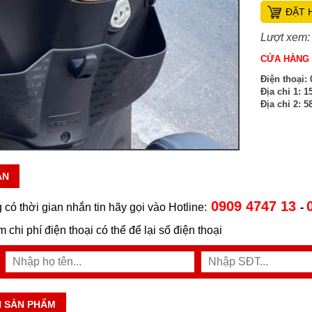
ĐẶT 
Lượt xem:
CỬA HÀNG 
Điện thoại:
0
Địa chỉ 1:
15
Địa chỉ 2:
58
ẪN
0909 4747 13
 có thời gian nhắn tin hãy gọi vào Hotline:
-
ệm chi phí điện thoại có thể để lại số điện thoại
N SẢN PHẨM