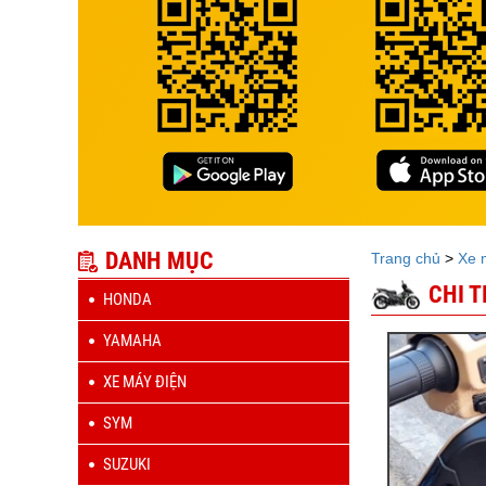
DANH MỤC
Trang chủ
>
Xe 
CHI 
HONDA
YAMAHA
XE MÁY ĐIỆN
SYM
SUZUKI