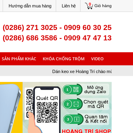
0
Hướng dẫn mua hàng
Liên hệ
Giỏ hàng
(0286) 271 3025 - 0909 60 30 25
(0286) 686 3586 - 0909 47 47 13
SẢN PHẨM KHÁC
KHÓA CHỐNG TRỘM
VIDEO
Dán keo xe Hoàng Trí chào mừng bạn đã ghé thăm trang We