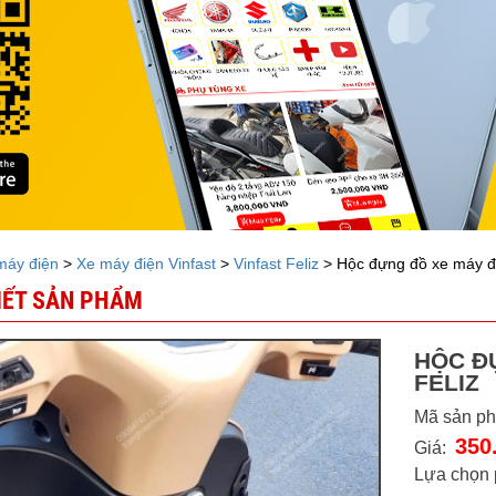
máy điện
>
Xe máy điện Vinfast
>
Vinfast Feliz
> Hộc đựng đồ xe máy điệ
TIẾT SẢN PHẨM
HỘC Đ
FELIZ
Mã sản p
350
Giá:
Lựa chọn 