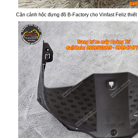
Cận cảnh hộc đựng đồ B-Factory cho Vinfast Feliz thiết k