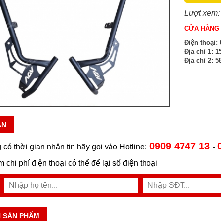
Lượt xem:
CỬA HÀNG 
Điện thoại:
0
Địa chỉ 1:
15
Địa chỉ 2:
58
ẪN
0909 4747 13
 có thời gian nhắn tin hãy gọi vào Hotline:
-
ệm chi phí điện thoại có thể để lại số điện thoại
N SẢN PHẨM