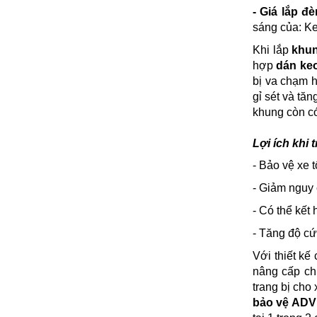
- Giá lắp đè
sáng của: Ke
Khi lắp
khun
hợp
dán ke
bị va chạm 
gỉ sét và tă
khung còn có
Lợi ích khi
- Bảo vệ xe t
- Giảm nguy 
- Có thể kết 
- Tăng độ c
Với thiết kế
nâng cấp ch
trang bị cho
bảo vệ ADV