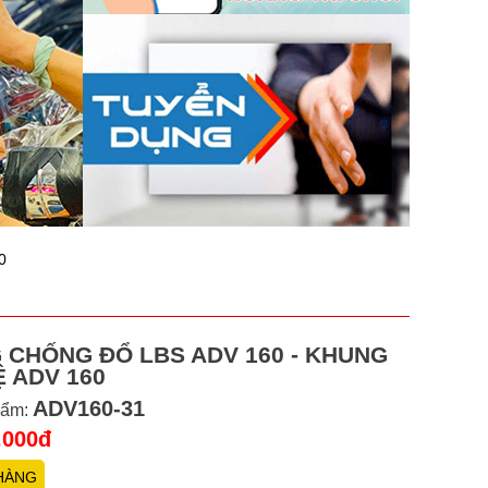
0
 CHỐNG ĐỔ LBS ADV 160 - KHUNG
 ADV 160
ADV160-31
hẩm:
.000đ
HÀNG