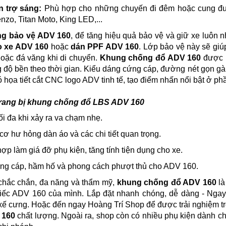
n trợ sáng:
Phù hợp cho những chuyến đi đêm hoặc cung đườ
nzo, Titan Moto, King LED,...
g bảo vệ ADV 160
, để tăng hiệu quả bảo vệ và giữ xe luôn
o xe ADV 160
hoặc
dán PPF ADV 160
. Lớp bảo vệ này sẽ giú
hoặc đá văng khi di chuyển.
Khung chống đổ ADV 160
được l
ng độ bền theo thời gian. Kiểu dáng cứng cáp, đường nét gọn gà
 họa tiết cắt CNC logo ADV tinh tế, tạo điểm nhấn nổi bật ở ph
 trang bị khung chống đổ LBS ADV 160
ối đa khi xảy ra va chạm nhẹ.
cơ hư hỏng dàn áo và các chi tiết quan trọng.
hợp làm giá đỡ phụ kiện, tăng tính tiện dụng cho xe.
ứng cáp, hầm hố và phong cách phượt thủ cho ADV 160.
 chắc chắn, đa năng và thẩm mỹ,
khung chống đổ ADV 160
là
iếc ADV 160 của mình. Lắp đặt nhanh chóng, dễ dàng - Ngay
 xế cưng. Hoặc đến ngay Hoàng Trí Shop để được trải nghiệm t
 160
chất lượng. Ngoài ra, shop còn có nhiều phụ kiện dành 