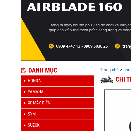
DANH MỤC
Trang chủ
>
hon
CHI 
HONDA
YAMAHA
XE MÁY ĐIỆN
SYM
SUZUKI