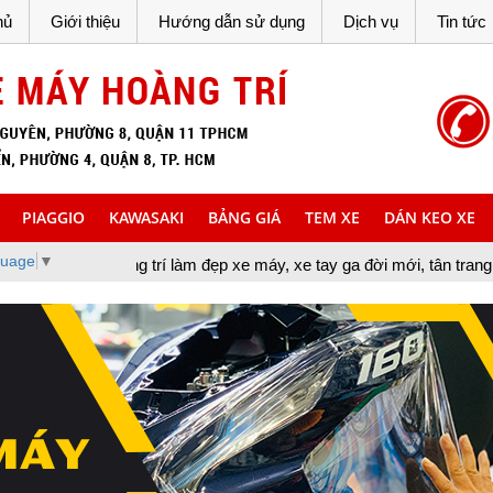
hủ
Giới thiệu
Hướng dẫn sử dụng
Dịch vụ
Tin tức
PIAGGIO
KAWASAKI
BẢNG GIÁ
TEM XE
DÁN KEO XE
guage
▼
rang trí làm đẹp xe máy, xe tay ga đời mới, tân trang xe máy, cun