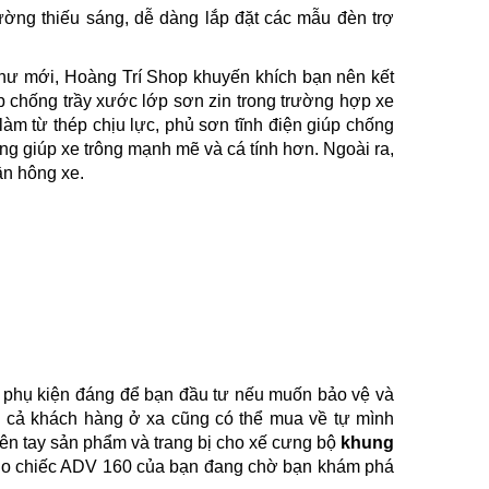
ng thiếu sáng, dễ dàng lắp đặt các mẫu đèn trợ
 như mới, Hoàng Trí Shop khuyến khích bạn nên kết
p chống trầy xước lớp sơn zin trong trường hợp xe
àm từ thép chịu lực, phủ sơn tĩnh điện giúp chống
ng giúp xe trông mạnh mẽ và cá tính hơn. Ngoài ra,
ần hông xe.
 phụ kiện đáng để bạn đầu tư nếu muốn bảo vệ và
 cả khách hàng ở xa cũng có thể mua về tự mình
rên tay sản phẩm và trang bị cho xế cưng bộ
khung
cho chiếc ADV 160 của bạn đang chờ bạn khám phá