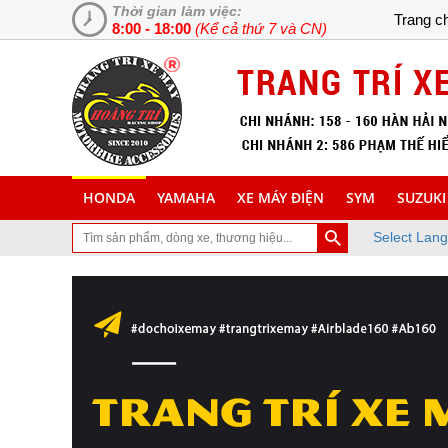
Thời gian làm việc:
Trang c
8:00 - 18:00
(Kể cả thứ 7 và CN)
HONDA
YAMAHA
XE MÁY ĐIỆN
SYM
SUZUKI
Select Lan
n đã ghé thăm trang Web chuyên cung cấp và lắp đặt phụ tùng inox t