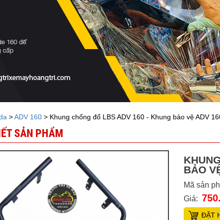
da
>
ADV 160
> Khung chống đổ LBS ADV 160 - Khung bảo vệ ADV 16
TIẾT SẢN PHẨM
KHUNG
BẢO VỆ
Mã sản p
750
Giá:
ĐẶT 