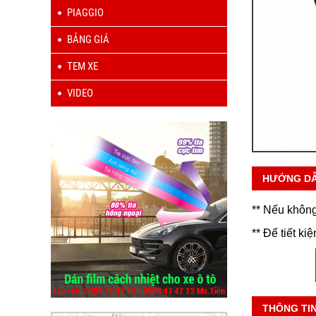
PIAGGIO
BẢNG GIÁ
TEM XE
VIDEO
HƯỚNG D
** Nếu không
** Để tiết ki
THÔNG TI