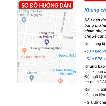
Khung ch
Nếu bạn đa
trang bị kh
chạm nhẹ m
cho xế cưng
Nên trang bị
-
Dán keo x
-
Dán PPF x
Khung bảo 
chế, khoan c
Đội ngũ kỹ t
nhưng HOÀN
Điểm nổi bậ
của bạn tiện
- Giá đỡ ch