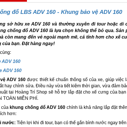
ống đổ LBS ADV 160 - Khung bảo vệ ADV 160
ng sở hữu xe ADV 160 và thường xuyên đi tour hoặc di 
ung chống đổ ADV 160 là lựa chọn không thể bỏ qua. Sản
à còn mang đến vẻ ngoài mạnh mẽ, cá tính hơn cho xế c
 của bạn. Đặt hàng ngay!
 cùng:
e ADV 160
e ADV 160
vệ ADV 160
được thiết kế chuẩn thông số của xe, giúp việc
ắt hay chỉnh sửa. Điều này vừa tiết kiệm thời gian, vừa đảm b
huật tại Hoàng Trí Shop sẽ hỗ trợ lắp đặt cho xế cưng của b
 TOÀN MIỄN PHÍ.
t của
khung chống đổ ADV 160
chính là khả năng lắp đặt thê
 ích hơn:
ai nước:
Tiện lợi khi đi tour, bạn có thể gắn bình nước ngay trê