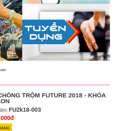
con
CHỐNG TRỘM FUTURE 2018 - KHÓA
CON
FU2k18-003
hẩm:
.000đ
HÀNG