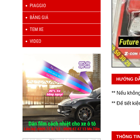
PIAGGIO
BẢNG GIÁ
TEM XE
VIDEO
HƯỚNG D
** Nếu không
** Để tiết ki
THÔNG TI