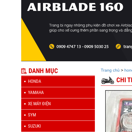
DANH MỤC
Trang chủ
>
hon
CHI 
HONDA
YAMAHA
XE MÁY ĐIỆN
SYM
SUZUKI