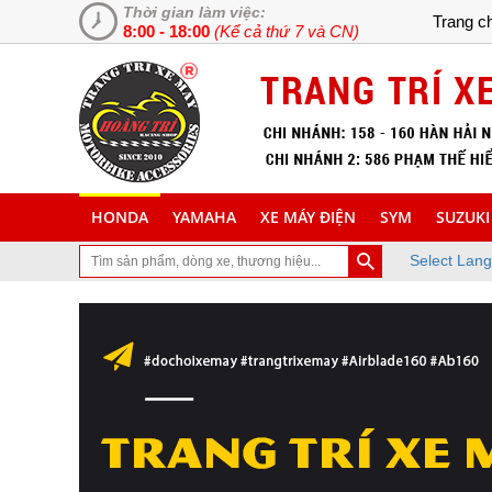
Thời gian làm việc:
Trang c
8:00 - 18:00
(Kể cả thứ 7 và CN)
HONDA
YAMAHA
XE MÁY ĐIỆN
SYM
SUZUKI
Select Lan
ã ghé thăm trang Web chuyên cung cấp và lắp đặt phụ tùng inox tra