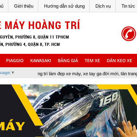
hủ
Giới thiệu
Hướng dẫn sử dụng
Dịch vụ
Tin tức
PIAGGIO
KAWASAKI
BẢNG GIÁ
TEM XE
DÁN KEO XE
guage
▼
ng trí làm đẹp xe máy, xe tay ga đời mới, tân trang xe máy, cung c