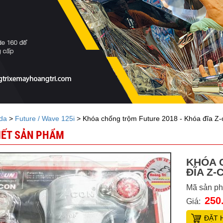
da
>
Future / Wave 125i
> Khóa chống trộm Future 2018 - Khóa đĩa Z-
TIẾT SẢN PHẨM
KHÓA 
ĐĨA Z-
Mã sản p
250
Giá:
ĐẶT 