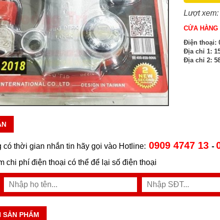
Lượt xem:
CỬA HÀNG 
Điện thoại:
0
Địa chỉ 1:
15
Địa chỉ 2:
58
ẪN
0909 4747 13
 có thời gian nhắn tin hãy gọi vào Hotline:
-
ệm chi phí điện thoại có thể để lại số điện thoại
N SẢN PHẨM