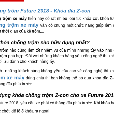
ng trộm Future 2018 - Khóa đĩa Z-con
 trộm xe máy
hiện nay có rất nhiều loại từ: khóa cơ, khóa từ
ng trộm xe máy
vẫn có chung một chức năng giúp làm 
 thời gian của kẻ trộm,...
 khóa chống trộm nào hữu dụng nhất?
trộm nào cũng làm tốt nhiệm vụ của mình nhưng tùy vào nhu c
trộm phù hợp. Đối với những khách hàng yêu công nghệ thì 
tối ưu dành cho khách hàng ấy.
ới những khách hàng không yêu cầu cao về công nghệ thì kh
ộm xe máy
dùng chìa thì bạn không thể bỏ qua khóa đĩa Z-
ắng đĩa phía trước.
dụng khóa chống trộm Z-con cho xe Future 201
uture 2018, yêu cầu xe phải có thắng đĩa phía trước. Khi khóa
chốt, để lộ ổ khóa ra ngoài.