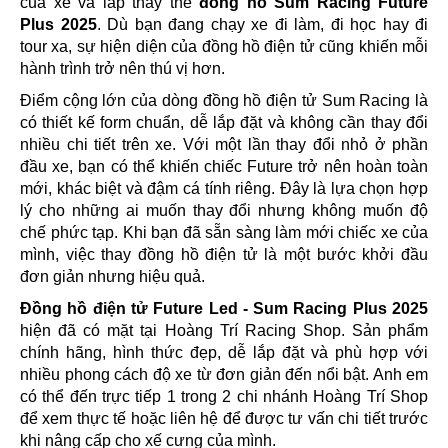
của xe và lắp thay thế
đồng hồ Sum Racing Future
Plus 2025
. Dù bạn đang chạy xe đi làm, đi học hay đi
tour xa, sự hiện diện của đồng hồ điện tử cũng khiến mỗi
hành trình trở nên thú vị hơn.
Điểm cộng lớn của dòng đồng hồ điện tử Sum Racing là
có thiết kế form chuẩn, dễ lắp đặt và không cần thay đổi
nhiều chi tiết trên xe. Với một lần thay đổi nhỏ ở phần
đầu xe, bạn có thể khiến chiếc Future trở nên hoàn toàn
mới, khác biệt và đậm cá tính riêng. Đây là lựa chọn hợp
lý cho những ai muốn thay đổi nhưng không muốn độ
chế phức tạp. Khi bạn đã sẵn sàng làm mới chiếc xe của
mình, việc thay đồng hồ điện tử là một bước khởi đầu
đơn giản nhưng hiệu quả.
Đồng hồ điện tử Future Led - Sum Racing Plus 2025
hiện đã có mặt tại Hoàng Trí Racing Shop. Sản phẩm
chính hãng, hình thức đẹp, dễ lắp đặt và phù hợp với
nhiều phong cách độ xe từ đơn giản đến nổi bật. Anh em
có thể đến trực tiếp 1 trong 2 chi nhánh Hoàng Trí Shop
để xem thực tế hoặc liên hệ để được tư vấn chi tiết trước
khi nâng cấp cho xế cưng của mình.