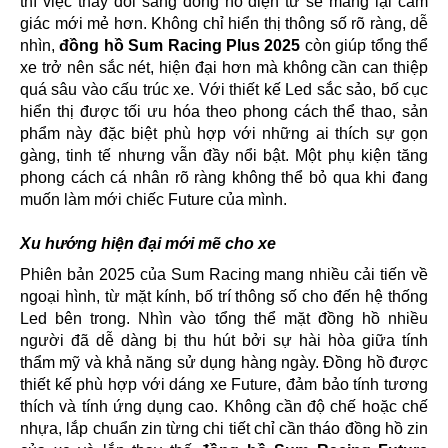
thì việc thay đổi sang đồng hồ điện tử sẽ mang lại cảm
giác mới mẻ hơn. Không chỉ hiển thị thông số rõ ràng, dễ
nhìn,
đồng hồ Sum Racing Plus 2025
còn giúp tổng thể
xe trở nên sắc nét, hiện đại hơn mà không cần can thiệp
quá sâu vào cấu trúc xe. Với thiết kế Led sắc sảo, bố cục
hiển thị được tối ưu hóa theo phong cách thể thao, sản
phẩm này đặc biệt phù hợp với những ai thích sự gọn
gàng, tinh tế nhưng vẫn đầy nổi bật. Một phụ kiện tăng
phong cách cá nhân rõ ràng không thể bỏ qua khi đang
muốn làm mới chiếc Future của mình.
Xu hướng hiện đại mới mẽ cho xe
Phiên bản 2025 của Sum Racing mang nhiều cải tiến về
ngoại hình, từ mặt kính, bố trí thông số cho đến hệ thống
Led bên trong. Nhìn vào tổng thể mặt đồng hồ nhiều
người đã dễ dàng bị thu hút bởi sự hài hòa giữa tính
thẩm mỹ và khả năng sử dụng hàng ngày. Đồng hồ được
thiết kế phù hợp với dáng xe Future, đảm bảo tính tương
thích và tính ứng dụng cao. Không cần độ chế hoặc chế
nhựa, lắp chuẩn zin từng chi tiết chỉ cần tháo đồng hồ zin