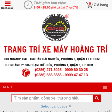
Thời gian làm việc:
0
Giỏ hàng
8:00 - 18:00
(Kể cả thứ 7 và CN)
Danh mục
(0286) 271 3025 - 0909 60 30 25
(0286) 686 3586 - 0909 47 47 13
MENU
Select Language
▼