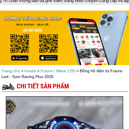
ang Web chuyên cung cấp và lắp đặt phụ tùng inox trang trí làm đẹp
Trang chủ
>
honda
>
Future / Wave 125i
> Đồng hồ điện tử Future
Led - Sum Racing Plus 2025
CHI TIẾT SẢN PHẨM