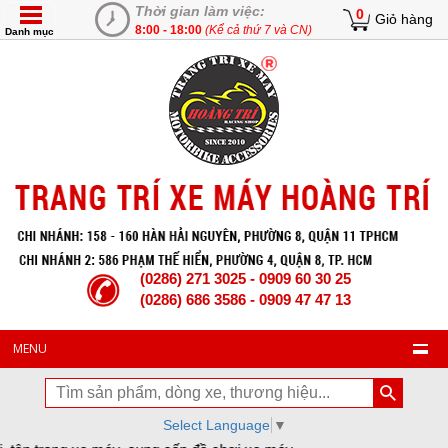
Thời gian làm việc:
0
Giỏ hàng
8:00 - 18:00
(Kể cả thứ 7 và CN)
Danh mục
(0286) 271 3025 - 0909 60 30 25
(0286) 686 3586 - 0909 47 47 13
MENU
Select Language
▼