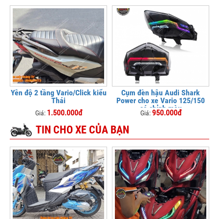
Yên độ 2 tầng Vario/Click kiểu
Cụm đèn hậu Audi Shark
Thái
Power cho xe Vario 125/150
có chỉnh màu
1.500.000đ
950.000đ
Giá:
Giá:
TIN CHO XE CỦA BẠN