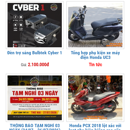
Đèn trợ sáng Bulbtek Cyber 1
Tổng hợp phụ kiện xe máy
điện Honda UC3
2.100.000đ
Tin tức
Giá:
THÔNG BÁO TẠM NGHỈ 03
Honda PCX 2018 lột xác với