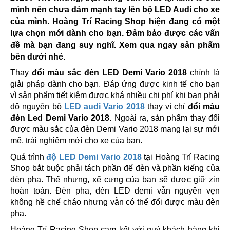
mình nên chưa dám mạnh tay lên bộ LED Audi cho xe
của mình. Hoàng Trí Racing Shop hiện đang có một
lựa chọn mới dành cho bạn. Đảm bảo được các vấn
đề mà bạn đang suy nghĩ. Xem qua ngay sản phẩm
bên dưới nhé.
Thay
đổi màu sắc đèn LED Demi Vario 2018
chính là
giải pháp dành cho bạn. Đáp ứng được kinh tế cho bạn
vì sản phẩm tiết kiệm được khá nhiều chi phí khi bạn phải
độ nguyên bộ
LED audi Vario 2018
thay vì chỉ
đổi màu
đèn Led Demi Vario 2018
. Ngoài ra, sản phẩm thay đổi
được màu sắc của đèn Demi Vario 2018 mang lại sự mới
mẽ, trải nghiệm mới cho xe của bạn.
Quá trình
độ LED Demi Vario 2018
tại Hoàng Trí Racing
Shop bắt buộc phải tách phần đế đèn và phần kiếng của
đèn pha. Thế nhưng, xế cưng của bạn sẽ được giữ zin
hoàn toàn. Đèn pha, đèn LED demi vẫn nguyên vẹn
không hề chế cháo nhưng vẫn có thể đổi được màu đèn
pha.
Hoàng Trí Racing Shop cam kết với quý khách hàng khi