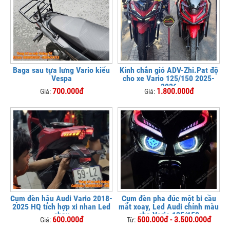
Baga sau tựa lưng Vario kiểu
Kính chắn gió ADV-Zhi.Pat độ
Vespa
cho xe Vario 125/150 2025-
2026
700.000đ
1.800.000đ
Giá:
Giá:
Cụm đèn hậu Audi Vario 2018-
Cụm đèn pha đúc một bi cầu
2025 HQ tích hợp xi nhan Led
mắt xoay, Led Audi chỉnh màu
chạy
cho Vario 125/150
600.000đ
500.000đ - 3.500.000đ
Giá:
Từ: