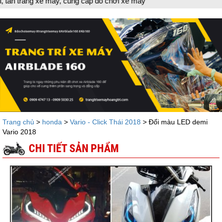
ng cấp đồ chơi xe máy
Trang chủ
>
honda
>
Vario - Click Thái 2018
> Đổi màu LED demi
Vario 2018
CHI TIẾT SẢN PHẨM