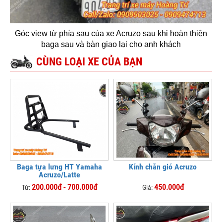
Góc view từ phía sau của xe Acruzo sau khi hoàn thiện
baga sau và bàn giao lại cho anh khách
CÙNG LOẠI XE CỦA BẠN
Baga tựa lưng HT Yamaha
Kính chắn gió Acruzo
Acruzo/Latte
200.000đ - 700.000đ
450.000đ
Từ:
Giá: