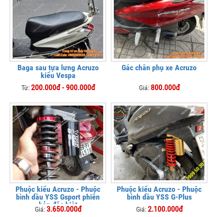
Baga sau tựa lưng Acruzo
Gác chân phụ xe Acruzo
kiểu Vespa
200.000đ - 900.000đ
800.000đ
Từ:
Giá:
Phuộc kiểu Acruzo - Phuộc
Phuộc kiểu Acruzo - Phuộc
bình dầu YSS Gsport phiên
bình dầu YSS G-Plus
bản đặc biệt
3.650.000đ
2.100.000đ
Giá:
Giá: