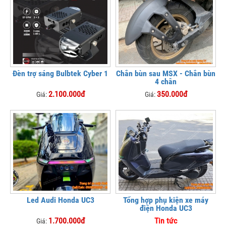
Đèn trợ sáng Bulbtek Cyber 1
Chắn bùn sau MSX - Chắn bùn
4 chân
2.100.000đ
350.000đ
Giá:
Giá:
Led Audi Honda UC3
Tổng hợp phụ kiện xe máy
điện Honda UC3
1.700.000đ
Tin tức
Giá: