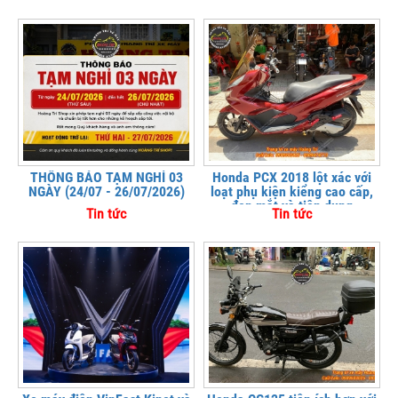
THÔNG BÁO TẠM NGHỈ 03
Honda PCX 2018 lột xác với
NGÀY (24/07 - 26/07/2026)
loạt phụ kiện kiểng cao cấp,
đẹp mắt và tiện dụng
Tin tức
Tin tức