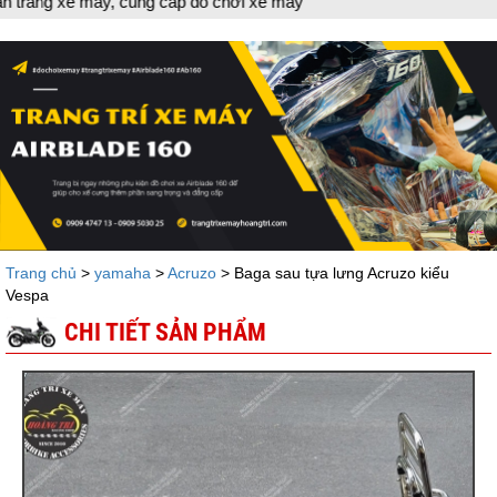
cung cấp đồ chơi xe máy
Trang chủ
>
yamaha
>
Acruzo
> Baga sau tựa lưng Acruzo kiểu
Vespa
CHI TIẾT SẢN PHẨM