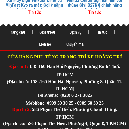
Xe máy điện VinFast Kinet và
Honda CG125 tiện ích hơn với
VinFast Kyo ra mắt: Gợi ý nâng
thùng Givi B27NX chính hãng
cấp phụ kiện, độ kiểng và bảo
và kính chắn gió
Tin tức
Tin tức
vệ xe tại
Trang chủ
Giới thiệu
Dịch vụ
Tin tức
Liên hệ
Khuyến mãi
CỬA HÀNG PHỤ TÙNG TRANG TRÍ XE HOÀNG TRÍ
Địa chỉ 1:
158 -160 Hàn Hải Nguyên, Phường Bình Thới,
TP.HCM
(Địa chỉ cũ: 158 -160 Hàn Hải Nguyên, Phường 8, Quận 11,
TP.HCM)
Tel Phone:
(028) 6 271 3025
Mobifone: 0909 50 30 25 - 0909 60 30 25
Địa chỉ 2:
586 Phạm Thế Hiển, Phường Chánh Hưng,
TP.HCM
(Địa chỉ cũ: 586 Phạm Thế Hiển, Phường 4, Quận 8, TP.HCM)