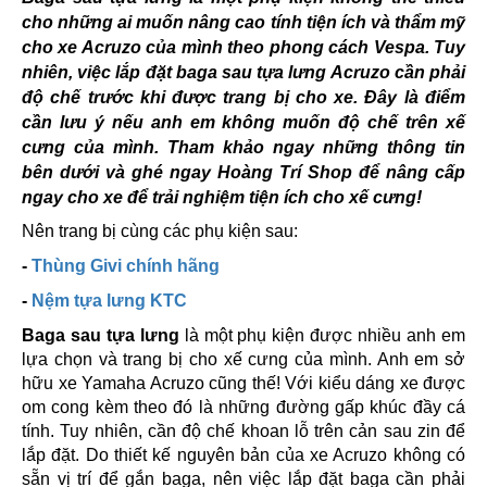
cho những ai muốn nâng cao tính tiện ích và thẩm mỹ
cho xe Acruzo của mình theo phong cách Vespa. Tuy
nhiên, việc lắp đặt baga sau tựa lưng Acruzo cần phải
độ chế trước khi được trang bị cho xe. Đây là điểm
cần lưu ý nếu anh em không muốn độ chế trên xế
cưng của mình. Tham khảo ngay những thông tin
bên dưới và ghé ngay Hoàng Trí Shop để nâng cấp
ngay cho xe để trải nghiệm tiện ích cho xế cưng!
Nên trang bị cùng các phụ kiện sau:
-
Thùng Givi chính hãng
-
Nệm tựa lưng KTC
Baga sau tựa lưng
là một phụ kiện được nhiều anh em
lựa chọn và trang bị cho xế cưng của mình. Anh em sở
hữu xe Yamaha Acruzo cũng thế! Với kiểu dáng xe được
om cong kèm theo đó là những đường gấp khúc đầy cá
tính. Tuy nhiên, cần độ chế khoan lỗ trên cản sau zin để
lắp đặt. Do thiết kế nguyên bản của xe Acruzo không có
sẵn vị trí để gắn baga, nên việc lắp đặt baga cần phải