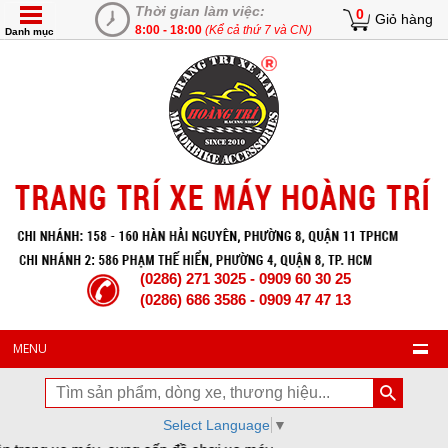
Thời gian làm việc:
0
Giỏ hàng
8:00 - 18:00
(Kể cả thứ 7 và CN)
Danh mục
(0286) 271 3025 - 0909 60 30 25
(0286) 686 3586 - 0909 47 47 13
MENU
Select Language
▼