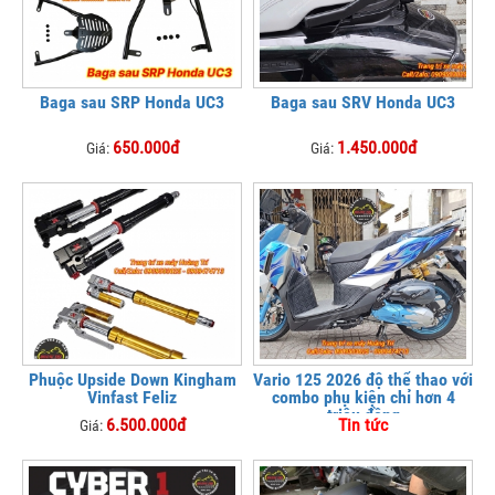
Baga sau SRP Honda UC3
Baga sau SRV Honda UC3
650.000đ
1.450.000đ
Giá:
Giá:
Phuộc Upside Down Kingham
Vario 125 2026 độ thể thao với
Vinfast Feliz
combo phụ kiện chỉ hơn 4
triệu đồng
6.500.000đ
Tin tức
Giá: