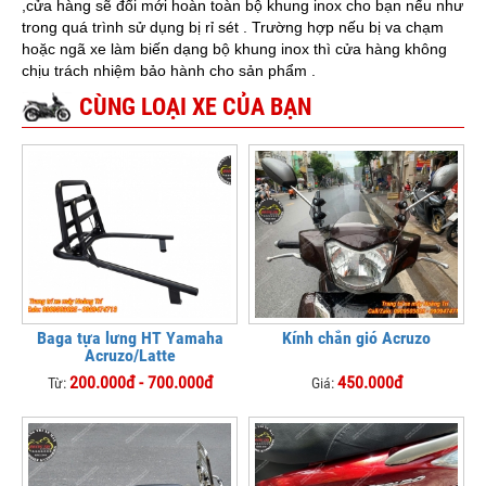
,cửa hàng sẽ đổi mới hoàn toàn bộ khung inox cho bạn nếu như
trong quá trình sử dụng bị rỉ sét . Trường hợp nếu bị va chạm
hoặc ngã xe làm biến dạng bộ khung inox thì cửa hàng không
chịu trách nhiệm bảo hành cho sản phẩm .
CÙNG LOẠI XE CỦA BẠN
Baga tựa lưng HT Yamaha
Kính chắn gió Acruzo
Acruzo/Latte
200.000đ - 700.000đ
450.000đ
Từ:
Giá: