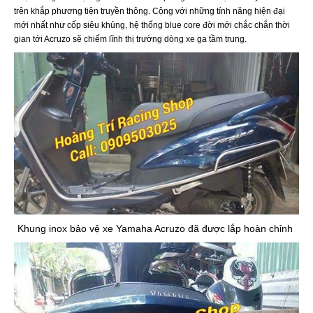
trên khắp phương tiện truyền thông. Cộng với những tính năng hiện đại
mới nhất như cốp siêu khủng, hệ thống blue core đời mới chắc chắn thời
gian tới Acruzo sẽ chiếm lĩnh thị trường dòng xe ga tầm trung.
Khung inox bảo vệ xe Yamaha Acruzo đã được lắp hoàn chỉnh