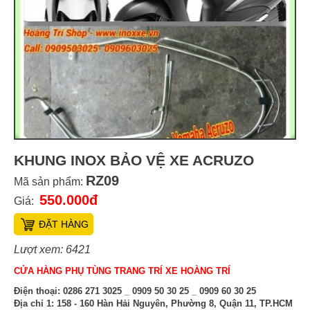
KHUNG INOX BẢO VỆ XE ACRUZO
RZ09
Mã sản phẩm:
550.000đ
Giá:
ĐẶT HÀNG
Lượt xem: 6421
CỬA HÀNG PHỤ TÙNG TRANG TRÍ XE HOÀNG TRÍ
Điện thoại:
0286 271 3025 _ 0909 50 30 25 _ 0909 60 30 25
Địa chỉ 1:
158 - 160 Hàn Hải Nguyên, Phường 8, Quận 11, TP.HCM