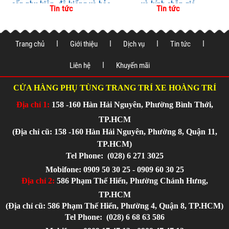
cấp phụ kiện, độ kiểng và bảo
và kính chắn gió
Tin tức
Tin tức
vệ xe tại
Trang chủ
Giới thiệu
Dịch vụ
Tin tức
Liên hệ
Khuyến mãi
CỬA HÀNG PHỤ TÙNG TRANG TRÍ XE HOÀNG TRÍ
Địa chỉ 1:
158 -160 Hàn Hải Nguyên, Phường Bình Thới,
TP.HCM
(Địa chỉ cũ: 158 -160 Hàn Hải Nguyên, Phường 8, Quận 11,
TP.HCM)
Tel Phone:
(028) 6 271 3025
Mobifone: 0909 50 30 25 - 0909 60 30 25
Địa chỉ 2:
586 Phạm Thế Hiển, Phường Chánh Hưng,
TP.HCM
(Địa chỉ cũ: 586 Phạm Thế Hiển, Phường 4, Quận 8, TP.HCM)
Tel Phone:
(028) 6 68 63 586