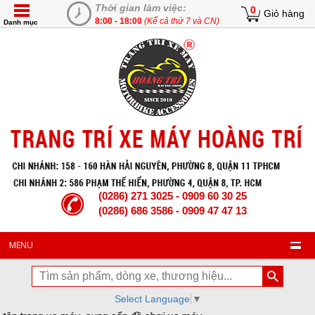
Thời gian làm việc:
0
Giỏ hàng
8:00 - 18:00
(Kể cả thứ 7 và CN)
Danh mục
(0286) 271 3025 - 0909 60 30 25
(0286) 686 3586 - 0909 47 47 13
MENU
Select Language
▼