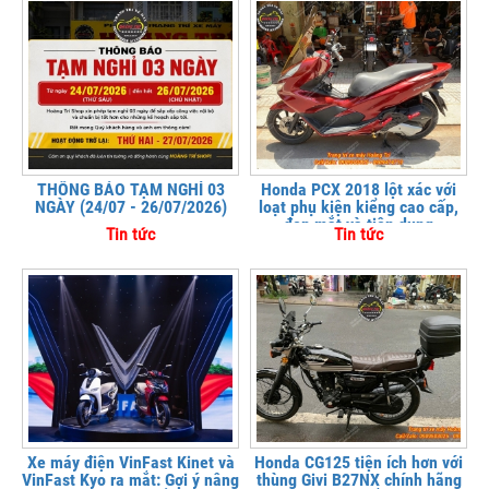
THÔNG BÁO TẠM NGHỈ 03
Honda PCX 2018 lột xác với
NGÀY (24/07 - 26/07/2026)
loạt phụ kiện kiểng cao cấp,
đẹp mắt và tiện dụng
Tin tức
Tin tức
Xe máy điện VinFast Kinet và
Honda CG125 tiện ích hơn với
VinFast Kyo ra mắt: Gợi ý nâng
thùng Givi B27NX chính hãng