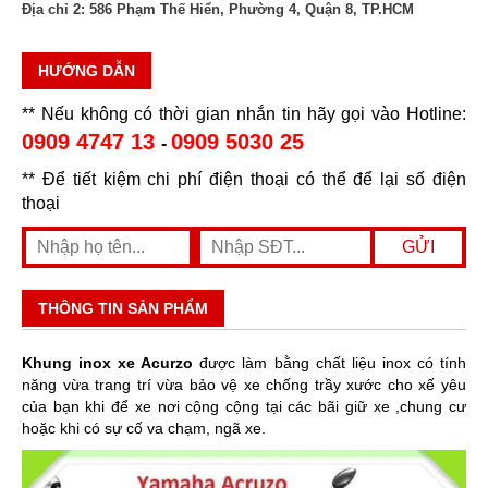
Địa chỉ 2:
586 Phạm Thế Hiển, Phường 4, Quận 8, TP.HCM
HƯỚNG DẪN
** Nếu không có thời gian nhắn tin hãy gọi vào Hotline:
0909 4747 13
0909 5030 25
-
** Để tiết kiệm chi phí điện thoại có thể để lại số điện
thoại
THÔNG TIN SẢN PHẨM
Khung inox xe Acurzo
được làm bằng chất liệu inox có tính
năng vừa trang trí vừa bảo vệ xe chống trầy xước cho xế yêu
của bạn khi để xe nơi cộng cộng tại các bãi giữ xe ,chung cư
hoặc khi có sự cố va chạm, ngã xe.