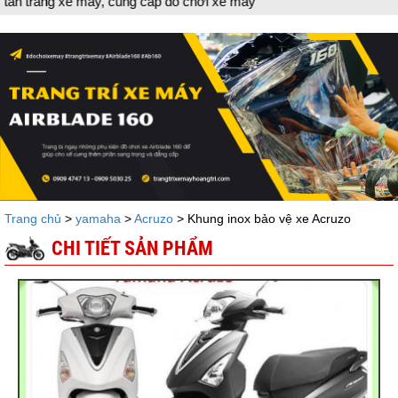
g cấp đồ chơi xe máy
Trang chủ
>
yamaha
>
Acruzo
> Khung inox bảo vệ xe Acruzo
CHI TIẾT SẢN PHẨM