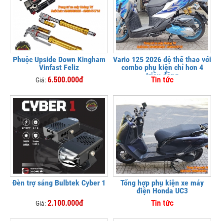
Phuộc Upside Down Kingham
Vario 125 2026 độ thể thao với
Vinfast Feliz
combo phụ kiện chỉ hơn 4
triệu đồng
6.500.000đ
Tin tức
Giá:
Đèn trợ sáng Bulbtek Cyber 1
Tổng hợp phụ kiện xe máy
điện Honda UC3
2.100.000đ
Tin tức
Giá: