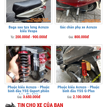
Baga sau tựa lưng Acruzo
Gác chân phụ xe Acruzo
kiểu Vespa
200.000đ - 900.000đ
800.000đ
Từ:
Giá:
Phuộc kiểu Acruzo - Phuộc
Phuộc kiểu Acruzo - Phuộc
bình dầu YSS Gsport phiên
bình dầu YSS G-Plus
bản đặc biệt
3.650.000đ
2.100.000đ
Giá:
Giá:
TIN CHO XE CỦA BẠN