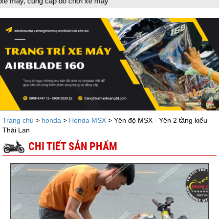
D
Trang chủ
>
honda
>
Honda MSX
> Yên độ MSX - Yên 2 tầng kiểu
Thái Lan
CHI TIẾT SẢN PHẨM