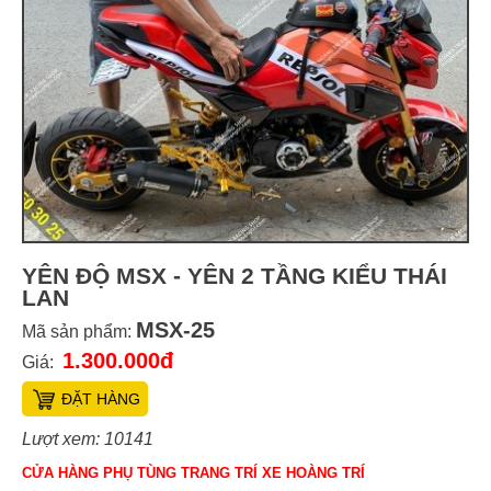
YÊN ĐỘ MSX - YÊN 2 TẦNG KIỂU THÁI
LAN
MSX-25
Mã sản phẩm:
1.300.000đ
Giá:
ĐẶT HÀNG
Lượt xem: 10141
CỬA HÀNG PHỤ TÙNG TRANG TRÍ XE HOÀNG TRÍ