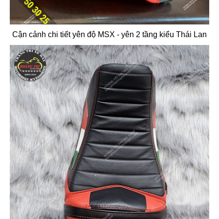
Cận cảnh chi tiết yên độ MSX - yên 2 tầng kiểu Thái Lan