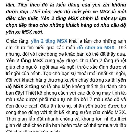
tâm. Tiếp theo đó là kiểu dáng của yên zin không
được đẹp. Thế nên, việc độ mới yên xe MSX là một
điều cần thiết. Yên 2 tầng MSX chính là một sự lựa
chọn tiếp theo cho những khách hàng có nhu cầu độ
yên xe MSX mới.
Chắc rằng,
yên 2 tầng MSX
khá lạ lẫm cho những anh
em chưa tìm hiểu qua các món
đồ chơi xe MSX
. Thế
nhưng, đối với các dòng xe khác bạn có thể đã thấy qua.
Yên 2 tầng MSX
cũng vậy được chia làm 2 tầng rõ rệt
giúp cho người ngồi sau và ngồi trước xác định được vị
trí ngồi của mình. Tạo cho bạn sự thoải mái nhất khi ngồi,
đối với khách hàng thường xuyên chạy đường xa thì
yên
độ MSX 2 tầng
sẽ là phụ kiện không thể thiếu dành cho
bạn đấy! Thiết kế phong cách với các đường may tinh tế,
màu sắc được phối màu tự nhiên bởi 2 màu sắc đỏ và
đen được cách điệu ấn tượng. phần yên trước được bo
cong theo đúng với thiết kế khung sườn của chiếc MSX.
Thời gian lắp đặt nhanh chóng và không tốn nhiều thời
gian để chế cháo nên bạn hoàn toàn có thể tự mua và lắp
đặt cho xế cưng của mình.