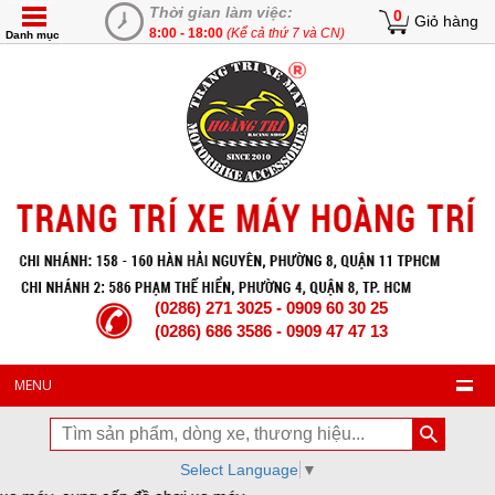
Thời gian làm việc:
0
Giỏ hàng
8:00 - 18:00
(Kể cả thứ 7 và CN)
Danh mục
(0286) 271 3025 - 0909 60 30 25
(0286) 686 3586 - 0909 47 47 13
MENU
Select Language
▼