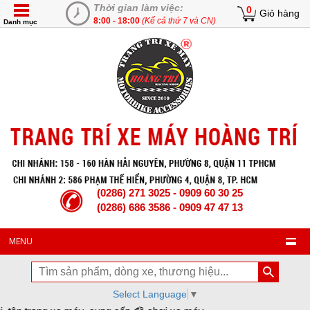
Thời gian làm việc:
0
Giỏ hàng
8:00 - 18:00
(Kể cả thứ 7 và CN)
Danh mục
(0286) 271 3025 - 0909 60 30 25
(0286) 686 3586 - 0909 47 47 13
MENU
Select Language
▼