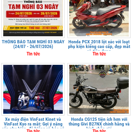
THÔNG BÁO TẠM NGHỈ 03 NGÀY
Honda PCX 2018 lột xác với loạt
(24/07 - 26/07/2026)
phụ kiện kiểng cao cấp, đẹp mắt
và tiện dụng
Tin tức
Tin tức
Xe máy điện VinFast Kinet và
Honda CG125 tiện ích hơn với
VinFast Kyo ra mắt: Gợi ý nâng
thùng Givi B27NX chính hãng và
cấp phụ kiện, độ kiểng và bảo vệ
kính chắn gió
Tin tức
Tin tức