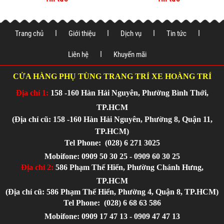
xe tại
Trang chủ
Giới thiệu
Dịch vụ
Tin tức
Liên hệ
Khuyến mãi
CỬA HÀNG PHỤ TÙNG TRANG TRÍ XE HOÀNG TRÍ
Địa chỉ 1:
158 -160 Hàn Hải Nguyên, Phường Bình Thới,
TP.HCM
(Địa chỉ cũ: 158 -160 Hàn Hải Nguyên, Phường 8, Quận 11,
TP.HCM)
Tel Phone:
(028) 6 271 3025
Mobifone: 0909 50 30 25 - 0909 60 30 25
Địa chỉ 2:
586 Phạm Thế Hiển, Phường Chánh Hưng,
TP.HCM
(Địa chỉ cũ: 586 Phạm Thế Hiển, Phường 4, Quận 8, TP.HCM)
Tel Phone:
(028) 6 68 63 586
Mobifone: 0909 17 47 13 - 0909 47 47 13