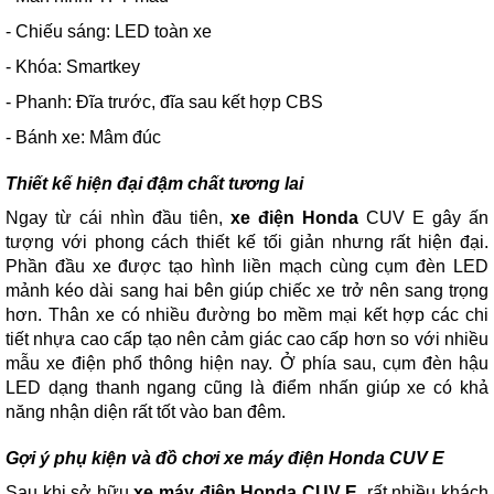
- Chiếu sáng: LED toàn xe
- Khóa: Smartkey
- Phanh: Đĩa trước, đĩa sau kết hợp CBS
- Bánh xe: Mâm đúc
Thiết kế hiện đại đậm chất tương lai
Ngay từ cái nhìn đầu tiên,
xe điện Honda
CUV E gây ấn
tượng với phong cách thiết kế tối giản nhưng rất hiện đại.
Phần đầu xe được tạo hình liền mạch cùng cụm đèn LED
mảnh kéo dài sang hai bên giúp chiếc xe trở nên sang trọng
hơn. Thân xe có nhiều đường bo mềm mại kết hợp các chi
tiết nhựa cao cấp tạo nên cảm giác cao cấp hơn so với nhiều
mẫu xe điện phổ thông hiện nay. Ở phía sau, cụm đèn hậu
LED dạng thanh ngang cũng là điểm nhấn giúp xe có khả
năng nhận diện rất tốt vào ban đêm.
Gợi ý phụ kiện và đồ chơi xe máy điện Honda CUV E
Sau khi sở hữu
xe máy điện Honda CUV E
, rất nhiều khách