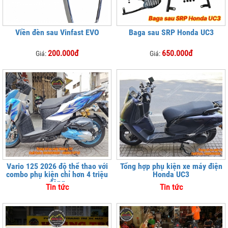
Viền đèn sau Vinfast EVO
Baga sau SRP Honda UC3
200.000đ
650.000đ
Giá:
Giá:
Vario 125 2026 độ thể thao với
Tổng hợp phụ kiện xe máy điện
combo phụ kiện chỉ hơn 4 triệu
Honda UC3
đồng
Tin tức
Tin tức