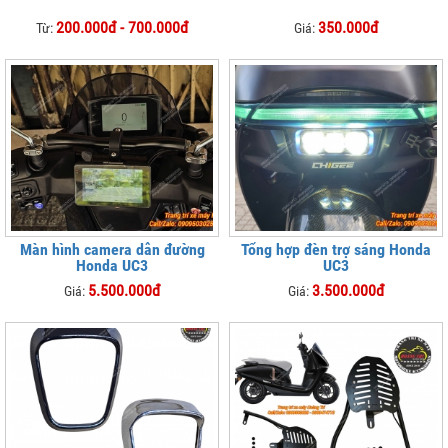
200.000đ - 700.000đ
350.000đ
Từ:
Giá:
Màn hình camera dẫn đường
Tổng hợp đèn trợ sáng Honda
Honda UC3
UC3
5.500.000đ
3.500.000đ
Giá:
Giá: