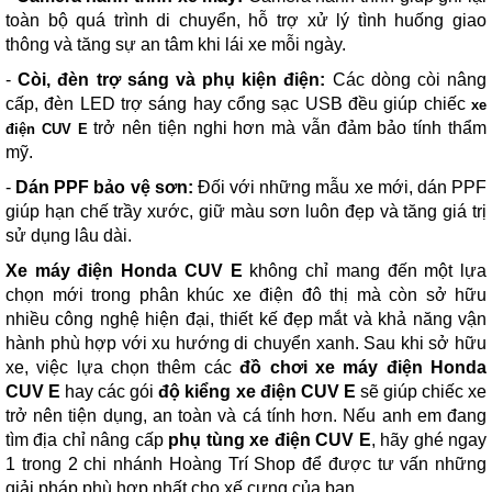
toàn bộ quá trình di chuyển, hỗ trợ xử lý tình huống giao
thông và tăng sự an tâm khi lái xe mỗi ngày.
-
Còi, đèn trợ sáng và phụ kiện điện:
Các dòng còi nâng
cấp, đèn LED trợ sáng hay cổng sạc USB đều giúp chiếc
xe
trở nên tiện nghi hơn mà vẫn đảm bảo tính thẩm
điện CUV E
mỹ.
-
Dán PPF bảo vệ sơn:
Đối với những mẫu xe mới, dán PPF
giúp hạn chế trầy xước, giữ màu sơn luôn đẹp và tăng giá trị
sử dụng lâu dài.
Xe máy điện Honda CUV E
không chỉ mang đến một lựa
chọn mới trong phân khúc xe điện đô thị mà còn sở hữu
nhiều công nghệ hiện đại, thiết kế đẹp mắt và khả năng vận
hành phù hợp với xu hướng di chuyển xanh. Sau khi sở hữu
xe, việc lựa chọn thêm các
đồ chơi xe máy điện Honda
CUV E
hay các gói
độ kiểng xe điện CUV E
sẽ giúp chiếc xe
trở nên tiện dụng, an toàn và cá tính hơn. Nếu anh em đang
tìm địa chỉ nâng cấp
phụ tùng xe điện CUV E
, hãy ghé ngay
1 trong 2 chi nhánh Hoàng Trí Shop để được tư vấn những
giải pháp phù hợp nhất cho xế cưng của bạn.