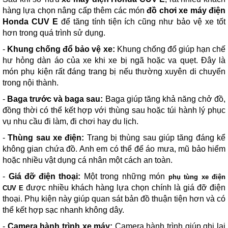
hàng lựa chọn nâng cấp thêm các món
đồ chơi xe máy điện
Honda CUV E
để tăng tính tiện ích cũng như bảo vệ xe tốt
hơn trong quá trình sử dụng.
-
Khung chống đổ bảo vệ xe:
Khung chống đổ giúp hạn chế
hư hỏng dàn áo của xe khi xe bị ngã hoặc va quẹt. Đây là
món phụ kiện rất đáng trang bị nếu thường xuyên di chuyển
trong nội thành.
-
Baga trước và baga sau:
Baga giúp tăng khả năng chở đồ,
đồng thời có thể kết hợp với thùng sau hoặc túi hành lý phục
vụ nhu cầu đi làm, đi chơi hay du lịch.
-
Thùng sau xe điện:
Trang bị thùng sau giúp tăng đáng kể
không gian chứa đồ. Anh em có thể để áo mưa, mũ bảo hiểm
hoặc nhiều vật dụng cá nhân một cách an toàn.
-
Giá đỡ điện thoại:
Một trong những món
phụ tùng xe điện
được nhiều khách hàng lựa chọn chính là giá đỡ điện
CUV E
thoại. Phụ kiện này giúp quan sát bản đồ thuận tiện hơn và có
thể kết hợp sạc nhanh không dây.
-
Camera hành trình xe máy:
Camera hành trình giúp ghi lại