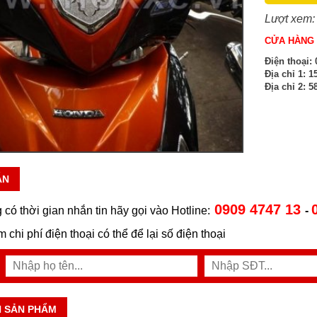
Lượt xem:
CỬA HÀNG 
Điện thoại:
0
Địa chỉ 1:
15
Địa chỉ 2:
58
ẪN
0909 4747 13
 có thời gian nhắn tin hãy gọi vào Hotline:
-
ệm chi phí điện thoại có thể để lại số điện thoại
N SẢN PHẨM