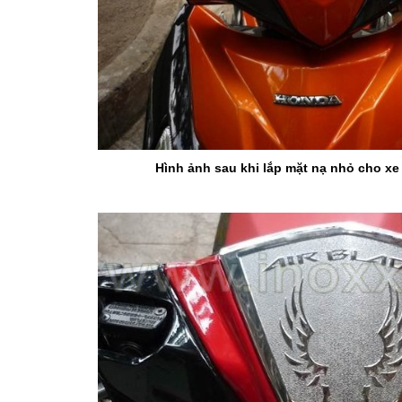
Hình ảnh sau khi lắp mặt nạ nhỏ cho xe