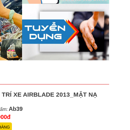
 TRÍ XE AIRBLADE 2013_MẶT NẠ
Ab39
hẩm:
000đ
HÀNG