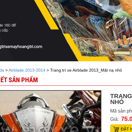
da
>
Airblade 2013-2014
> Trang trí xe Airblade 2013_Mặt nạ nhỏ
TIẾT SẢN PHẨM
TRANG
NHỎ
Mã sản p
75.
Giá:
ĐẶT 