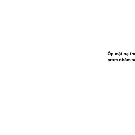
Ốp mặt nạ tr
crom nhám sa