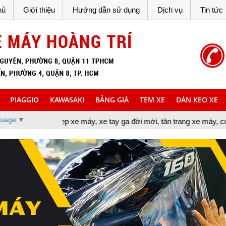
hủ
Giới thiệu
Hướng dẫn sử dụng
Dịch vụ
Tin tức
PIAGGIO
KAWASAKI
BẢNG GIÁ
TEM XE
DÁN KEO XE
guage
▼
ẹp xe máy, xe tay ga đời mới, tân trang xe máy, cung cấp đồ chơi 