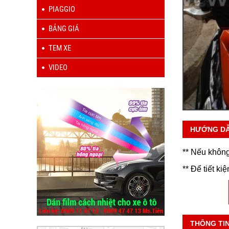
PIAGGIO
BẢNG GIÁ
TEM XE
VIDEO
HƯỚNG D
** Nếu không
** Để tiết ki
THÔNG TI