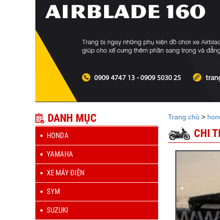
DANH MỤC
Trang chủ
>
hon
CHI 
HONDA
YAMAHA
XE MÁY ĐIỆN
SYM
SUZUKI