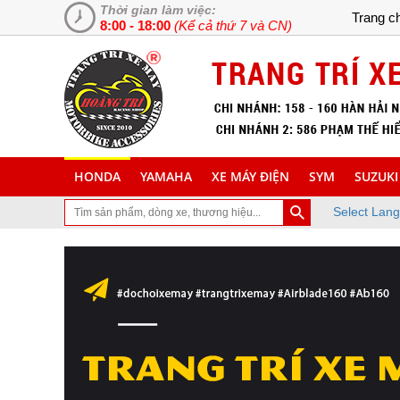
Thời gian làm việc:
Trang c
8:00 - 18:00
(Kể cả thứ 7 và CN)
HONDA
YAMAHA
XE MÁY ĐIỆN
SYM
SUZUKI
Select Lan
trang Web chuyên cung cấp và lắp đặt phụ tùng inox trang trí làm đ