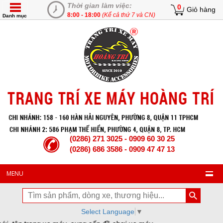
Thời gian làm việc:
0
Giỏ hàng
8:00 - 18:00
(Kể cả thứ 7 và CN)
Danh mục
(0286) 271 3025 - 0909 60 30 25
(0286) 686 3586 - 0909 47 47 13
MENU
Select Language
▼