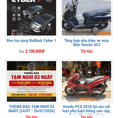
Đèn trợ sáng Bulbtek Cyber 1
Tổng hợp phụ kiện xe máy
điện Honda UC3
2.100.000đ
Tin tức
Giá:
THÔNG BÁO TẠM NGHỈ 03
Honda PCX 2018 lột xác với
NGÀY (24/07 - 26/07/2026)
loạt phụ kiện kiểng cao cấp,
đẹp mắt và tiện dụng
Tin tức
Tin tức