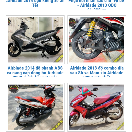
Airblade 2014 dọn kiểng xe ăn
Phục hồi nhan sắc cho "vợ bé"
Tết
- Airblade 2013 ODO
66.000km
Airblade 2014 độ phanh ABS
Airblade 2013 độ combo đĩa
và nâng cấp đồng hồ Airblade
sau Sh và Mâm zin Airblade
2020 chính hãng Honda
2020 cực chất