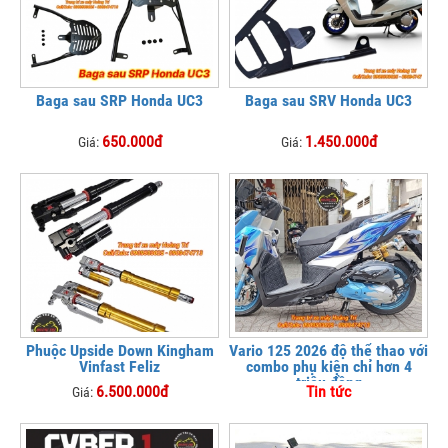
Baga sau SRP Honda UC3
Baga sau SRV Honda UC3
650.000đ
1.450.000đ
Giá:
Giá:
Phuộc Upside Down Kingham
Vario 125 2026 độ thể thao với
Vinfast Feliz
combo phụ kiện chỉ hơn 4
triệu đồng
6.500.000đ
Tin tức
Giá: