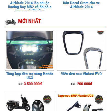
Airblade 2014 lắp phuộc
Dán Decal Crom cho xe
Racing Boy MB2 và ốp pô e
Airblade 2014
trong suốt Zhi.Pat
MỚI NHẤT
Tổng hợp đèn trợ sáng Honda
Viền đèn sau Vinfast EVO
UC3
3.500.000đ
200.000đ
Giá:
Giá: