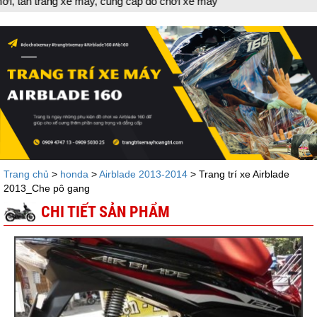
ang xe máy, cung cấp đồ chơi xe máy
Trang chủ
>
honda
>
Airblade 2013-2014
> Trang trí xe Airblade
2013_Che pô gang
CHI TIẾT SẢN PHẨM