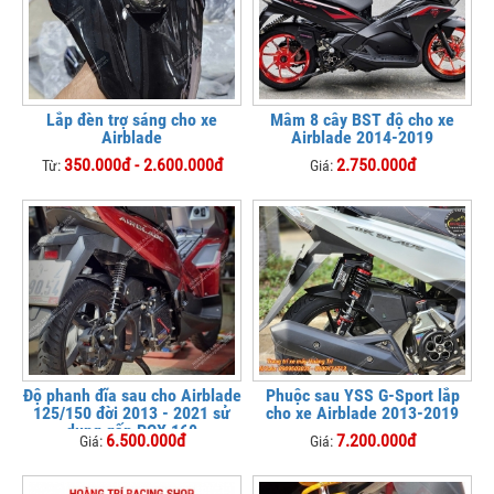
Lắp đèn trợ sáng cho xe
Mâm 8 cây BST độ cho xe
Airblade
Airblade 2014-2019
350.000đ - 2.600.000đ
2.750.000đ
Từ:
Giá:
Độ phanh đĩa sau cho Airblade
Phuộc sau YSS G-Sport lắp
125/150 đời 2013 - 2021 sử
cho xe Airblade 2013-2019
dụng gấp PCX 160
6.500.000đ
7.200.000đ
Giá:
Giá: