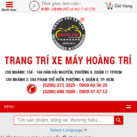
Thời gian làm việc:
0
Giỏ hàng
8:00 - 18:00
(Kể cả thứ 7 và CN)
Danh mục
(0286) 271 3025 - 0909 60 30 25
(0286) 686 3586 - 0909 47 47 13
MENU
Select Language
▼