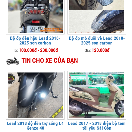
Bộ ốp đèn hậu Lead 2018-
Bộ ốp mỏ đuôi vè Lead 2018-
2025 sơn carbon
2025 sơn carbon
100.000đ - 200.000đ
120.000đ
Từ:
Giá:
TIN CHO XE CỦA BẠN
Lead 2018 độ đèn trợ sáng L4
Lead 2017 - 2018 diện bộ tem
Kenzo 40
tôi yêu Sài Gòn