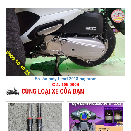
Sò lốc máy Lead 2018 mạ crom
Giá: 105.000đ
CÙNG LOẠI XE CỦA BẠN