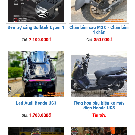
Đèn trợ sáng Bulbtek Cyber 1
Chắn bùn sau MSX - Chắn bùn
4 chân
2.100.000đ
350.000đ
Giá:
Giá:
Led Audi Honda UC3
Tổng hợp phụ kiện xe máy
điện Honda UC3
1.700.000đ
Tin tức
Giá: