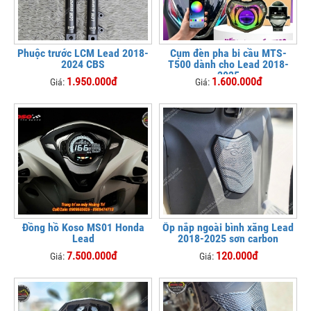
Phuộc trước LCM Lead 2018-
Cụm đèn pha bi cầu MTS-
2024 CBS
T500 dành cho Lead 2018-
2025
1.950.000đ
1.600.000đ
Giá:
Giá:
Đồng hồ Koso MS01 Honda
Ốp nắp ngoài bình xăng Lead
Lead
2018-2025 sơn carbon
7.500.000đ
120.000đ
Giá:
Giá: