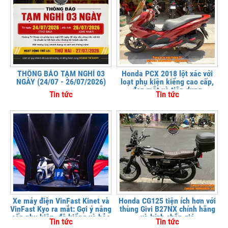
THÔNG BÁO TẠM NGHỈ 03
Honda PCX 2018 lột xác với
NGÀY (24/07 - 26/07/2026)
loạt phụ kiện kiểng cao cấp,
đẹp mắt và tiện dụng
Tin tức
Tin tức
Xe máy điện VinFast Kinet và
Honda CG125 tiện ích hơn với
VinFast Kyo ra mắt: Gợi ý nâng
thùng Givi B27NX chính hãng
cấp phụ kiện, độ kiểng và bảo
và kính chắn gió
Tin tức
Tin tức
vệ xe tại