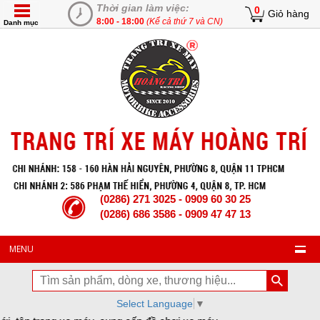
Thời gian làm việc:
0
Giỏ hàng
8:00 - 18:00
(Kể cả thứ 7 và CN)
Danh mục
(0286) 271 3025 - 0909 60 30 25
(0286) 686 3586 - 0909 47 47 13
MENU
Select Language
▼