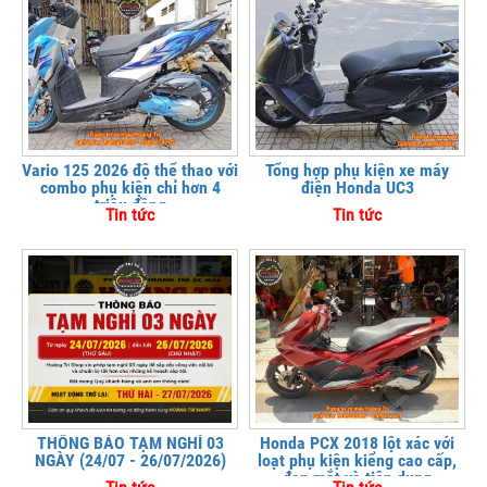
Vario 125 2026 độ thể thao với
Tổng hợp phụ kiện xe máy
combo phụ kiện chỉ hơn 4
điện Honda UC3
triệu đồng
Tin tức
Tin tức
THÔNG BÁO TẠM NGHỈ 03
Honda PCX 2018 lột xác với
NGÀY (24/07 - 26/07/2026)
loạt phụ kiện kiểng cao cấp,
đẹp mắt và tiện dụng