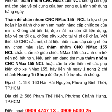
Nhờ đó,
thảm nhôm CNC NMax 155 NCL
không chỉ đẹp
mà còn bảo vệ xế cưng của bạn trong quá trình sử dụng
hằng ngày.
Thảm để chân nhôm CNC NMax 155 - NCL
là lựa chọn
hoàn hảo dành cho anh em muốn nâng cấp chiếc xe của
mình. Không chỉ bền bỉ, đẹp mắt mà còn rất tiện dụng,
bảo vệ xe tối đa, chống trầy xước tại vị trí để chân. Với
thiết kế CNC sắc nét, chất liệu nhôm cao cấp cùng nhiều
tùy chọn màu sắc,
thảm nhôm CNC NMax 155
NCL
chắc chắn sẽ giúp chiếc NMax 155 của anh em trở
nên nổi bật hơn. Nếu anh em đang tìm mua
thảm nhôm
CNC NMax 155 NCL
hoặc cần tư vấn thêm về các phụ
kiện cho xe NMax 155, hãy liên hệ ngay 1 trong 2 chi
nhánh
Hoàng Trí Shop
để được hỗ trợ nhanh chóng.
Địa chỉ 1: 158 -160 Hàn Hải Nguyên, Phường Bình Thới,
TP.HCM
Địa chỉ 2: 586 Phạm Thế Hiển, Phường Chánh Hưng,
TP.HCM
0909 4747 13 - 0909 5030 25
Điện thoại: