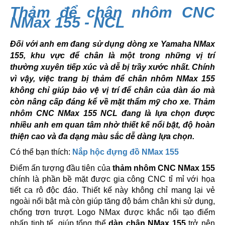
Thảm để chân nhôm CNC
NMax 155 - NCL
Đối với anh em đang sử dụng dòng xe Yamaha NMax
155, khu vực để chân là một trong những vị trí
thường xuyên tiếp xúc và dễ bị trầy xước nhất. Chính
vì vậy, việc trang bị thảm để chân nhôm NMax 155
không chỉ giúp bảo vệ vị trí để chân của dàn áo mà
còn nâng cấp đáng kể về mặt thẩm mỹ cho xe. Thảm
nhôm CNC NMax 155 NCL đang là lựa chọn được
nhiều anh em quan tâm nhờ thiết kế nổi bật, độ hoàn
thiện cao và đa dạng màu sắc dễ dàng lựa chọn.
Có thể bạn thích:
Nắp hộc đựng đồ NMax 155
Điểm ấn tượng đầu tiên của
thảm nhôm CNC NMax 155
chính là phần bề mặt được gia công CNC tỉ mỉ với họa
tiết ca rô độc đáo. Thiết kế này không chỉ mang lại vẻ
ngoài nổi bật mà còn giúp tăng độ bám chân khi sử dụng,
chống trơn trượt. Logo NMax được khắc nổi tạo điểm
nhấn tinh tế, giúp tổng thể
dàn chân NMax 155
trở nên