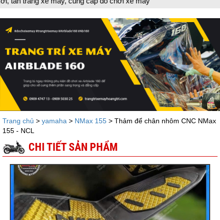
máy, cung cấp đồ chơi xe máy
Trang chủ
>
yamaha
>
NMax 155
> Thảm để chân nhôm CNC NMax
155 - NCL
CHI TIẾT SẢN PHẨM