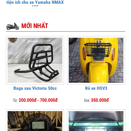
tiện ích cho xe Yamaha NMAX
155
MỚI NHẤT
Baga sau Victoria 50cc
Rổ xe HSV3
200.000đ - 700.000đ
350.000đ
Từ:
Giá: