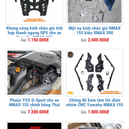
Khung nâng kính chắn gió tích
Mặt nạ kính chắn gió NMAX
hợp thanh ngang GPS cho xe
155 kiểu XMAX 300
Yamaha NMAX 155
1.150.000đ
2.600.000đ
Giá:
Giá:
Phuộc YSS G-Sport cho xe
Chống đổ kèm tấm lót chân
NMAX 155 chính hãng Thái
nhôm CNC Yamaha NMAX 155
Lan
7.200.000đ
1.800.000đ
Giá:
Giá: