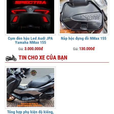
Cụm đèn hậu Led Audi JPA
Nắp hộc đựng đồ NMax 155
Yamaha NMax 155
3.000.000đ
130.000đ
Giá:
Giá:
TIN CHO XE CỦA BẠN
Tổng hợp phụ kiện độ kiểng,