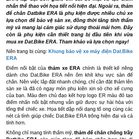
nhấn thể thao với họa tiết nổi hiện đại. Ngoài ra, thảm
để chân Datbike ERA là phụ kiện được nhiều chủ xe
lựa chọn để bảo vệ sàn xe, đồng thời tăng tính thẩm
mỹ và mang lại cảm giác sử dụng thoải mái hơn. Đây
còn là phụ kiện cần thiết trang bị đầu tiên khi vừa
mua xe Dat.Bike ERA. Tham khảo và lựa chọn ngay!
Nên trang bị cùng:
Khung bảo vệ xe máy điện Dat.Bike
ERA
Điểm nổi bật của
thảm xe ERA
chính là thiết kế riêng
dành cho Dat.Bike ERA nên ôm khít khu vực sàn để
chân. Nên việc lắp đặt nhanh chóng, chỉ cần đặt thảm lên
sàn xe là đã có ngay món phụ kiện xịn sò cho xế cưng
của bạn. Màu đen chủ đạo kết hợp logo ER màu đỏ tạo
điểm nhấn nổi bật nhưng vẫn giữ được sự hài hòa với
tổng thể chiếc xe. Họa tiết dập nổi dạng tổ ong cùng các
nét cá tính giúp chiếc Dat.Bike ERA trông hiện đại và cá
tính hơn.
Không chỉ mang tính thẩm mỹ,
thảm để chân chống trầy