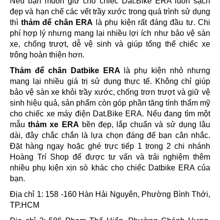
Nếu bạn muốn giữ cho chiếc Dat.Bike ERA luôn sạch
đẹp và hạn chế các vết trầy xước trong quá trình sử dụng
thì
thảm để chân ERA
là phụ kiện rất đáng đầu tư. Chi
phí hợp lý nhưng mang lại nhiều lợi ích như bảo vệ sàn
xe, chống trượt, dễ vệ sinh và giúp tổng thể chiếc xe
trông hoàn thiện hơn.
Thảm để chân Datbike ERA
là phụ kiện nhỏ nhưng
mang lại nhiều giá trị sử dụng thực tế. Không chỉ giúp
bảo vệ sàn xe khỏi trầy xước, chống trơn trượt và giữ vệ
sinh hiệu quả, sản phẩm còn góp phần tăng tính thẩm mỹ
cho chiếc xe máy điện Dat.Bike ERA. Nếu đang tìm một
mẫu
thảm xe ERA
bền đẹp, lắp chuẩn và sử dụng lâu
dài, đây chắc chắn là lựa chọn đáng để bạn cân nhắc.
Đặt hàng ngay hoặc ghé trực tiếp 1 trong 2 chi nhánh
Hoàng Trí Shop để được tư vấn và trải nghiệm thêm
nhiều phụ kiện xịn sò khác cho chiếc Datbike ERA của
bạn.
Địa chỉ 1: 158 -160 Hàn Hải Nguyên, Phường Bình Thới,
TP.HCM