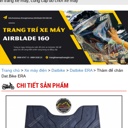
máy, cung cấp đồ chơi xe máy
Trang chủ
>
Xe máy điện
>
Datbike
>
Datbike ERA
> Thảm để chân
Dat.Bike ERA
CHI TIẾT SẢN PHẨM