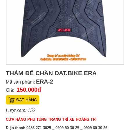
THẢM ĐỂ CHÂN DAT.BIKE ERA
ERA-2
Mã sản phẩm:
150.000đ
Giá:
ĐẶT HÀNG
Lượt xem: 152
CỬA HÀNG PHỤ TÙNG TRANG TRÍ XE HOÀNG TRÍ
Điện thoại:
0286 271 3025 _ 0909 50 30 25 _ 0909 60 30 25