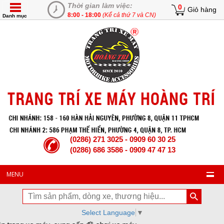
Thời gian làm việc:
0
Giỏ hàng
8:00 - 18:00
(Kể cả thứ 7 và CN)
Danh mục
(0286) 271 3025 - 0909 60 30 25
(0286) 686 3586 - 0909 47 47 13
MENU
Select Language
▼