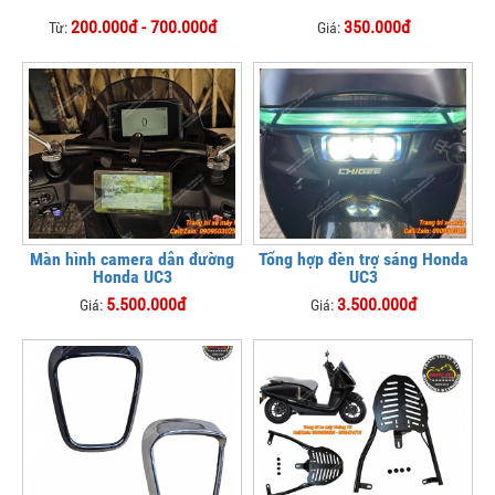
200.000đ - 700.000đ
350.000đ
Từ:
Giá:
Màn hình camera dẫn đường
Tổng hợp đèn trợ sáng Honda
Honda UC3
UC3
5.500.000đ
3.500.000đ
Giá:
Giá: