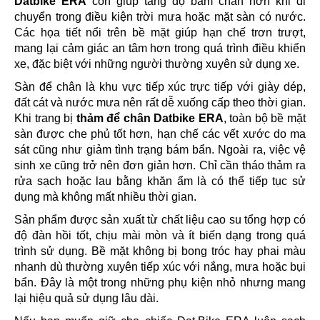
Datbike ERA
còn giúp tăng độ bám chân hơn khi di
chuyển trong điều kiện trời mưa hoặc mặt sàn có nước.
Các họa tiết nổi trên bề mặt giúp hạn chế trơn trượt,
mang lại cảm giác an tâm hơn trong quá trình điều khiển
xe, đặc biệt với những người thường xuyên sử dụng xe.
Sàn để chân là khu vực tiếp xúc trực tiếp với giày dép,
đất cát và nước mưa nên rất dễ xuống cấp theo thời gian.
Khi trang bị
thảm để chân Datbike ERA
, toàn bộ bề mặt
sàn được che phủ tốt hơn, hạn chế các vết xước do ma
sát cũng như giảm tình trạng bám bẩn. Ngoài ra, việc vệ
sinh xe cũng trở nên đơn giản hơn. Chỉ cần tháo thảm ra
rửa sạch hoặc lau bằng khăn ẩm là có thể tiếp tục sử
dụng mà không mất nhiều thời gian.
Sản phẩm được sản xuất từ chất liệu cao su tổng hợp có
độ đàn hồi tốt, chịu mài mòn và ít biến dạng trong quá
trình sử dụng. Bề mặt không bị bong tróc hay phai màu
nhanh dù thường xuyên tiếp xúc với nắng, mưa hoặc bụi
bẩn. Đây là một trong những phụ kiện nhỏ nhưng mang
lại hiệu quả sử dụng lâu dài.