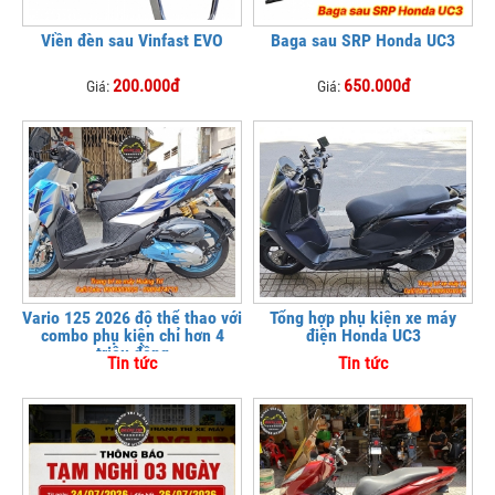
Viền đèn sau Vinfast EVO
Baga sau SRP Honda UC3
200.000đ
650.000đ
Giá:
Giá:
Vario 125 2026 độ thể thao với
Tổng hợp phụ kiện xe máy
combo phụ kiện chỉ hơn 4
điện Honda UC3
triệu đồng
Tin tức
Tin tức