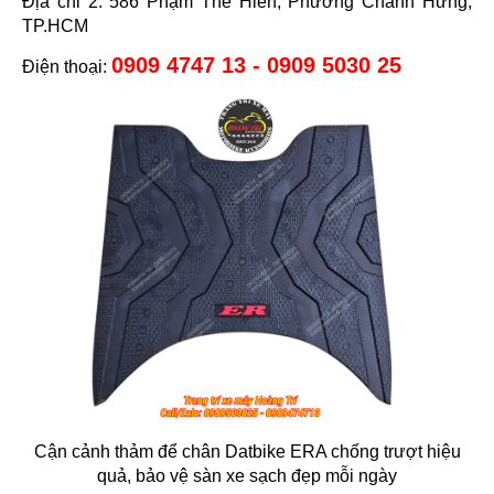
Địa chỉ 2: 586 Phạm Thế Hiển, Phường Chánh Hưng,
TP.HCM
0909 4747 13 - 0909 5030 25
Điện thoại:
Cận cảnh thảm để chân Datbike ERA chống trượt hiệu
quả, bảo vệ sàn xe sạch đẹp mỗi ngày