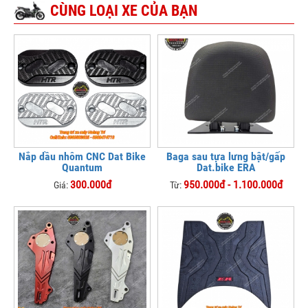
CÙNG LOẠI XE CỦA BẠN
Nắp dầu nhôm CNC Dat Bike
Baga sau tựa lưng bật/gấp
Quantum
Dat.bike ERA
300.000đ
950.000đ - 1.100.000đ
Giá:
Từ: