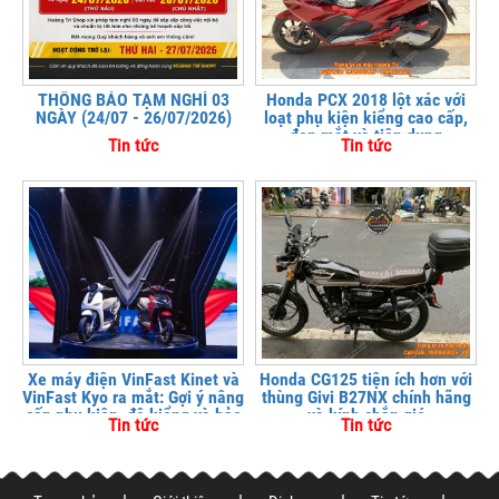
THÔNG BÁO TẠM NGHỈ 03
Honda PCX 2018 lột xác với
NGÀY (24/07 - 26/07/2026)
loạt phụ kiện kiểng cao cấp,
đẹp mắt và tiện dụng
Tin tức
Tin tức
Xe máy điện VinFast Kinet và
Honda CG125 tiện ích hơn với
VinFast Kyo ra mắt: Gợi ý nâng
thùng Givi B27NX chính hãng
cấp phụ kiện, độ kiểng và bảo
và kính chắn gió
Tin tức
Tin tức
vệ xe tại