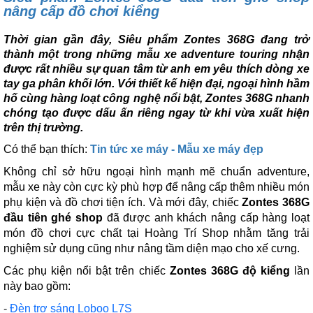
nâng cấp đồ chơi kiểng
Thời gian gần đây, Siêu phẩm Zontes 368G đang trở
thành một trong những mẫu xe adventure touring nhận
được rất nhiều sự quan tâm từ anh em yêu thích dòng xe
tay ga phân khối lớn. Với thiết kế hiện đại, ngoại hình hầm
hố cùng hàng loạt công nghệ nổi bật, Zontes 368G nhanh
chóng tạo được dấu ấn riêng ngay từ khi vừa xuất hiện
trên thị trường.
Có thể bạn thích:
Tin tức xe máy - Mẫu xe máy đẹp
Không chỉ sở hữu ngoại hình mạnh mẽ chuẩn adventure,
mẫu xe này còn cực kỳ phù hợp để nâng cấp thêm nhiều món
phụ kiện và đồ chơi tiện ích. Và mới đây, chiếc
Zontes 368G
đầu tiên ghé shop
đã được anh khách nâng cấp hàng loạt
món đồ chơi cực chất tại Hoàng Trí Shop nhằm tăng trải
nghiệm sử dụng cũng như nâng tầm diện mạo cho xế cưng.
Các phụ kiện nổi bật trên chiếc
Zontes 368G độ kiểng
lần
này bao gồm:
-
Đèn trợ sáng Loboo L7S