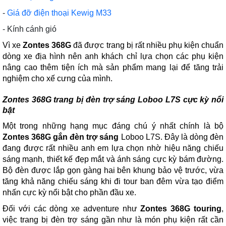
-
Giá đỡ điện thoại Kewig M33
-
Kính cánh gió
Vì xe
Zontes 368G
đã được trang bị rất nhiều phụ kiện chuẩn
dòng xe địa hình nên anh khách chỉ lựa chọn các phụ kiện
nâng cao thêm tiện ích mà sản phẩm mang lại để tăng trải
nghiệm cho xế cưng của mình.
Zontes 368G trang bị đèn trợ sáng Loboo L7S cực kỳ nổi
bật
Một trong những hạng mục đáng chú ý nhất chính là bộ
Zontes 368G gắn đèn trợ sáng
Loboo L7S. Đây là dòng đèn
đang được rất nhiều anh em lựa chọn nhờ hiệu năng chiếu
sáng mạnh, thiết kế đẹp mắt và ánh sáng cực kỳ bám đường.
Bộ đèn được lắp gọn gàng hai bên khung bảo vệ trước, vừa
tăng khả năng chiếu sáng khi đi tour ban đêm vừa tạo điểm
nhấn cực kỳ nổi bật cho phần đầu xe.
Đối với các dòng xe adventure như
Zontes 368G touring
,
việc trang bị đèn trợ sáng gần như là món phụ kiện rất cần