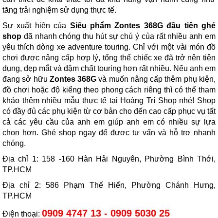
tăng trải nghiệm sử dụng thực tế.
Sự xuất hiện của
Siêu phẩm Zontes 368G đầu tiên ghé
shop
đã nhanh chóng thu hút sự chú ý của rất nhiều anh em
yêu thích dòng xe adventure touring. Chỉ với một vài món đồ
chơi được nâng cấp hợp lý, tổng thể chiếc xe đã trở nên tiện
dụng, đẹp mắt và đậm chất touring hơn rất nhiều. Nếu anh em
đang sở hữu
Zontes 368G
và muốn nâng cấp thêm phụ kiện,
đồ chơi hoặc độ kiểng theo phong cách riêng thì có thể tham
khảo thêm nhiều mẫu thực tế tại Hoàng Trí Shop nhé! Shop
có đầy đủ các phụ kiện từ cơ bản cho đến cao cấp phục vụ tất
cả các yêu cầu của anh em giúp anh em có nhiều sự lựa
chọn hơn. Ghé shop ngay để được tư vấn và hỗ trợ nhanh
chóng.
Địa chỉ 1: 158 -160 Hàn Hải Nguyên, Phường Bình Thới,
TP.HCM
Địa chỉ 2: 586 Phạm Thế Hiển, Phường Chánh Hưng,
TP.HCM
0909 4747 13 - 0909 5030 25
Điện thoại: