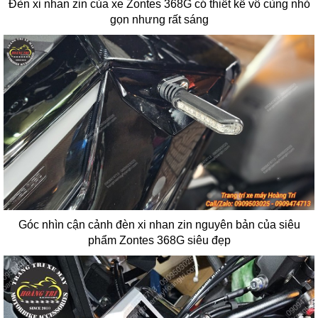
Đèn xi nhan zin của xe Zontes 368G có thiết kế vô cùng nhỏ
gọn nhưng rất sáng
Góc nhìn cận cảnh đèn xi nhan zin nguyên bản của siêu
phẩm Zontes 368G siêu đẹp