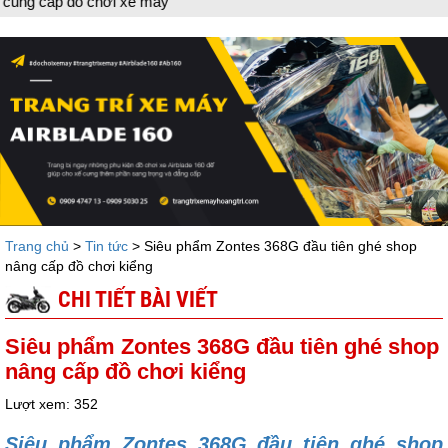
Dán keo x
Trang chủ
>
Tin tức
> Siêu phẩm Zontes 368G đầu tiên ghé shop
nâng cấp đồ chơi kiểng
CHI TIẾT BÀI VIẾT
Siêu phẩm Zontes 368G đầu tiên ghé shop
nâng cấp đồ chơi kiểng
Lượt xem: 352
Siêu phẩm Zontes 368G đầu tiên ghé shop