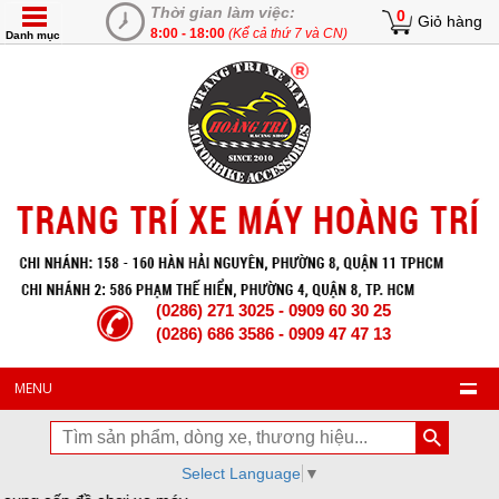
Thời gian làm việc:
0
Giỏ hàng
8:00 - 18:00
(Kể cả thứ 7 và CN)
Danh mục
(0286) 271 3025 - 0909 60 30 25
(0286) 686 3586 - 0909 47 47 13
MENU
Select Language
▼