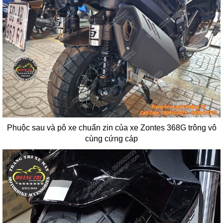
Phuộc sau và pô xe chuẩn zin của xe Zontes 368G trông vô
cùng cứng cáp