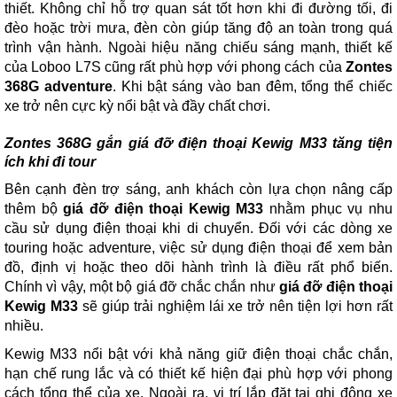
thiết. Không chỉ hỗ trợ quan sát tốt hơn khi đi đường tối, đi
đèo hoặc trời mưa, đèn còn giúp tăng độ an toàn trong quá
trình vận hành. Ngoài hiệu năng chiếu sáng mạnh, thiết kế
của Loboo L7S cũng rất phù hợp với phong cách của
Zontes
368G adventure
. Khi bật sáng vào ban đêm, tổng thể chiếc
xe trở nên cực kỳ nổi bật và đầy chất chơi.
Zontes 368G gắn giá đỡ điện thoại Kewig M33 tăng tiện
ích khi đi tour
Bên cạnh đèn trợ sáng, anh khách còn lựa chọn nâng cấp
thêm bộ
giá đỡ điện thoại Kewig M33
nhằm phục vụ nhu
cầu sử dụng điện thoại khi di chuyển. Đối với các dòng xe
touring hoặc adventure, việc sử dụng điện thoại để xem bản
đồ, định vị hoặc theo dõi hành trình là điều rất phổ biến.
Chính vì vậy, một bộ giá đỡ chắc chắn như
giá đỡ điện thoại
Kewig M33
sẽ giúp trải nghiệm lái xe trở nên tiện lợi hơn rất
nhiều.
Kewig M33 nổi bật với khả năng giữ điện thoại chắc chắn,
hạn chế rung lắc và có thiết kế hiện đại phù hợp với phong
cách tổng thể của xe. Ngoài ra, vị trí lắp đặt tại ghi đông xe