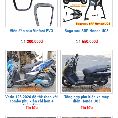
Viền đèn sau Vinfast EVO
Baga sau SRP Honda UC3
200.000đ
650.000đ
Giá:
Giá:
Vario 125 2026 độ thể thao với
Tổng hợp phụ kiện xe máy
combo phụ kiện chỉ hơn 4
điện Honda UC3
triệu đồng
Tin tức
Tin tức