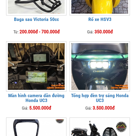
Baga sau Victoria 50cc
Rổ xe HSV3
200.000đ - 700.000đ
350.000đ
Từ:
Giá:
Màn hình camera dẫn đường
Tổng hợp đèn trợ sáng Honda
Honda UC3
UC3
5.500.000đ
3.500.000đ
Giá:
Giá: