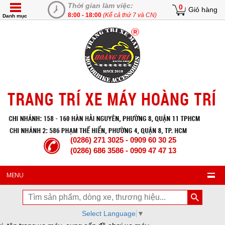
Thời gian làm việc:
0
Giỏ hàng
8:00 - 18:00
(Kể cả thứ 7 và CN)
Danh mục
(0286) 271 3025 - 0909 60 30 25
(0286) 686 3586 - 0909 47 47 13
MENU
Select Language
▼