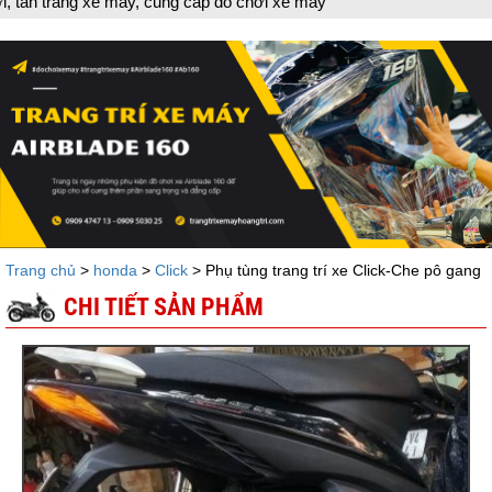
ang xe máy, cung cấp đồ chơi xe máy
Trang chủ
>
honda
>
Click
> Phụ tùng trang trí xe Click-Che pô gang
CHI TIẾT SẢN PHẨM