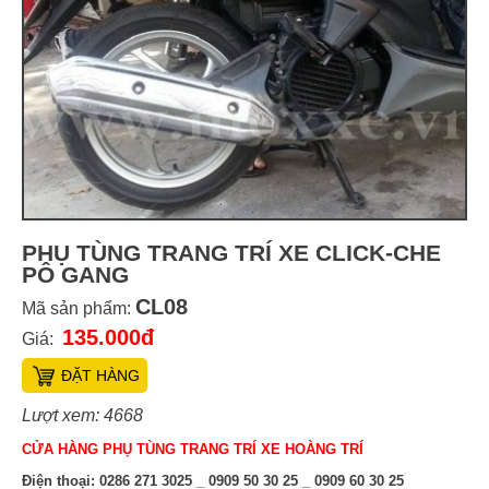
PHỤ TÙNG TRANG TRÍ XE CLICK-CHE
PÔ GANG
CL08
Mã sản phẩm:
135.000đ
Giá:
ĐẶT HÀNG
Lượt xem: 4668
CỬA HÀNG PHỤ TÙNG TRANG TRÍ XE HOÀNG TRÍ
Điện thoại:
0286 271 3025 _ 0909 50 30 25 _ 0909 60 30 25