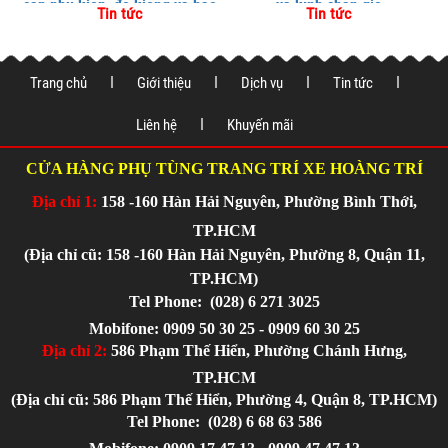
cấp phụ kiện, độ kiểng và bảo
và kính chắn gió
Tin tức
Tin tức
vệ xe tại
Trang chủ
Giới thiệu
Dịch vụ
Tin tức
Liên hệ
Khuyến mãi
CỬA HÀNG PHỤ TÙNG TRANG TRÍ XE HOÀNG TRÍ
Địa chỉ 1:
158 -160 Hàn Hải Nguyên, Phường Bình Thới,
TP.HCM
(Địa chỉ cũ: 158 -160 Hàn Hải Nguyên, Phường 8, Quận 11,
TP.HCM)
Tel Phone:
(028) 6 271 3025
Mobifone: 0909 50 30 25 - 0909 60 30 25
Địa chỉ 2:
586 Phạm Thế Hiển, Phường Chánh Hưng,
TP.HCM
(Địa chỉ cũ: 586 Phạm Thế Hiển, Phường 4, Quận 8, TP.HCM)
Tel Phone:
(028) 6 68 63 586