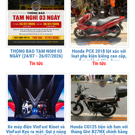
THÔNG BÁO TẠM NGHỈ 03
Honda PCX 2018 lột xác với
NGÀY (24/07 - 26/07/2026)
loạt phụ kiện kiểng cao cấp,
đẹp mắt và tiện dụng
Tin tức
Tin tức
Xe máy điện VinFast Kinet và
Honda CG125 tiện ích hơn với
VinFast Kyo ra mắt: Gợi ý nâng
thùng Givi B27NX chính hãng