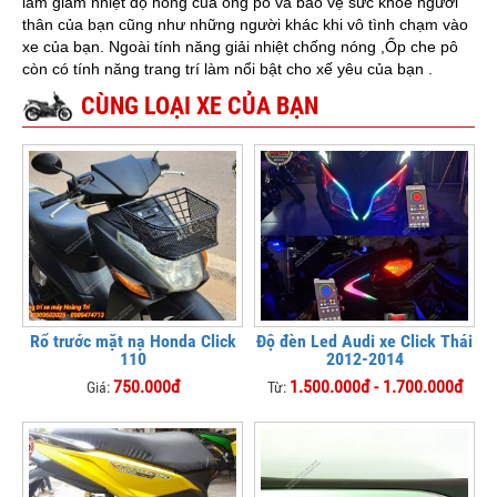
làm giảm nhiệt độ nóng của ống pô và bảo vệ sức khoẻ người
thân của bạn cũng như những người khác khi vô tình chạm vào
xe của bạn. Ngoài tính năng giải nhiệt chống nóng ,Ốp che pô
còn có tính năng trang trí làm nổi bật cho xế yêu của bạn .
CÙNG LOẠI XE CỦA BẠN
Rổ trước mặt nạ Honda Click
Độ đèn Led Audi xe Click Thái
110
2012-2014
750.000đ
1.500.000đ - 1.700.000đ
Giá:
Từ: