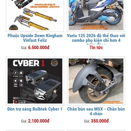
Phuộc Upside Down Kingham
Vario 125 2026 độ thể thao với
Vinfast Feliz
combo phụ kiện chỉ hơn 4
triệu đồng
6.500.000đ
Tin tức
Giá:
Đèn trợ sáng Bulbtek Cyber 1
Chắn bùn sau MSX - Chắn bùn
4 chân
2.100.000đ
350.000đ
Giá:
Giá: