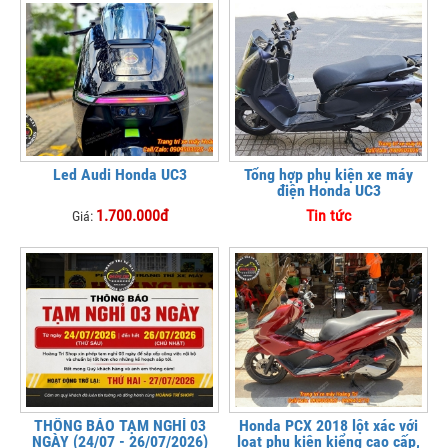
Led Audi Honda UC3
Tổng hợp phụ kiện xe máy
điện Honda UC3
1.700.000đ
Tin tức
Giá:
THÔNG BÁO TẠM NGHỈ 03
Honda PCX 2018 lột xác với
NGÀY (24/07 - 26/07/2026)
loạt phụ kiện kiểng cao cấp,