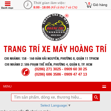
Thời gian làm việc:
0
Giỏ hàng
8:00 - 18:00
(Kể cả thứ 7 và CN)
Danh mục
(0286) 271 3025 - 0909 60 30 25
(0286) 686 3586 - 0909 47 47 13
MENU
Select Language
▼