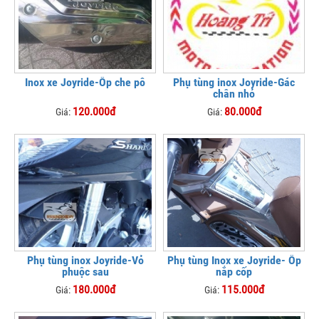
Inox xe Joyride-Ốp che pô
Phụ tùng inox Joyride-Gác
chân nhỏ
120.000đ
80.000đ
Giá:
Giá:
Phụ tùng inox Joyride-Vỏ
Phụ tùng Inox xe Joyride- Ốp
phuộc sau
nắp cốp
180.000đ
115.000đ
Giá:
Giá: