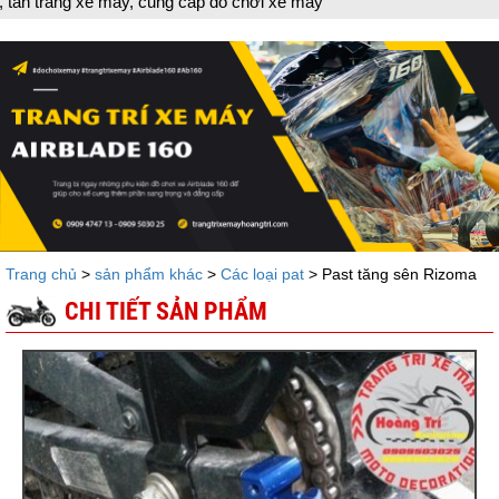
y, cung cấp đồ chơi xe máy
Trang chủ
>
sản phẩm khác
>
Các loại pat
> Past tăng sên Rizoma
CHI TIẾT SẢN PHẨM