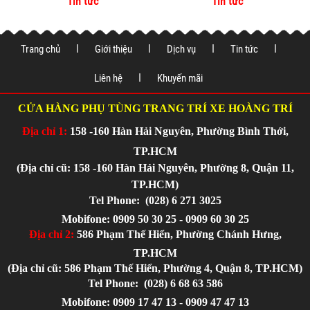
Tin tức
Tin tức
vệ xe tại
Trang chủ
Giới thiệu
Dịch vụ
Tin tức
Liên hệ
Khuyến mãi
CỬA HÀNG PHỤ TÙNG TRANG TRÍ XE HOÀNG TRÍ
Địa chỉ 1:
158 -160 Hàn Hải Nguyên, Phường Bình Thới,
TP.HCM
(Địa chỉ cũ: 158 -160 Hàn Hải Nguyên, Phường 8, Quận 11,
TP.HCM)
Tel Phone:
(028) 6 271 3025
Mobifone: 0909 50 30 25 - 0909 60 30 25
Địa chỉ 2:
586 Phạm Thế Hiển, Phường Chánh Hưng,
TP.HCM
(Địa chỉ cũ: 586 Phạm Thế Hiển, Phường 4, Quận 8, TP.HCM)
Tel Phone:
(028) 6 68 63 586
Mobifone: 0909 17 47 13 - 0909 47 47 13