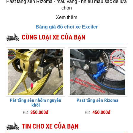
Past tăng sên Rizoma - màu vàng - nhiều màu sắc để lựa
chọn
Xem thêm
Bảng giá đồ chơi xe Exciter
CÙNG LOẠI XE CỦA BẠN
Pát tăng sên nhôm nguyên
Past tăng sên Rizoma
khối
350.000đ
450.000đ
Giá:
Giá:
TIN CHO XE CỦA BẠN