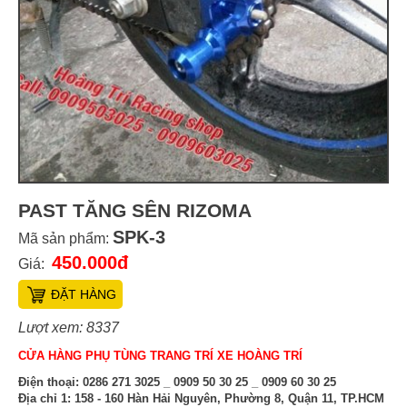
PAST TĂNG SÊN RIZOMA
SPK-3
Mã sản phẩm:
450.000đ
Giá:
ĐẶT HÀNG
Lượt xem: 8337
CỬA HÀNG PHỤ TÙNG TRANG TRÍ XE HOÀNG TRÍ
Điện thoại:
0286 271 3025 _ 0909 50 30 25 _ 0909 60 30 25
Địa chỉ 1:
158 - 160 Hàn Hải Nguyên, Phường 8, Quận 11, TP.HCM