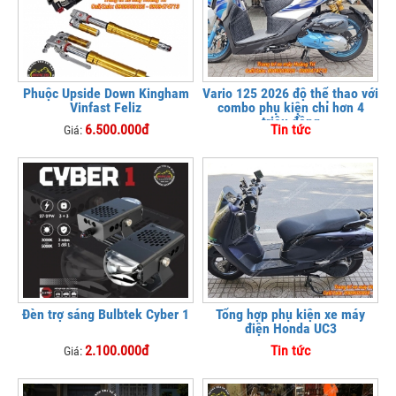
Phuộc Upside Down Kingham
Vario 125 2026 độ thể thao với
Vinfast Feliz
combo phụ kiện chỉ hơn 4
triệu đồng
6.500.000đ
Tin tức
Giá:
Đèn trợ sáng Bulbtek Cyber 1
Tổng hợp phụ kiện xe máy
điện Honda UC3
2.100.000đ
Tin tức
Giá: