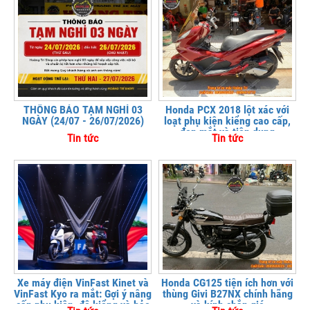
THÔNG BÁO TẠM NGHỈ 03
Honda PCX 2018 lột xác với
NGÀY (24/07 - 26/07/2026)
loạt phụ kiện kiểng cao cấp,
đẹp mắt và tiện dụng
Tin tức
Tin tức
Xe máy điện VinFast Kinet và
Honda CG125 tiện ích hơn với
VinFast Kyo ra mắt: Gợi ý nâng
thùng Givi B27NX chính hãng
cấp phụ kiện, độ kiểng và bảo
và kính chắn gió