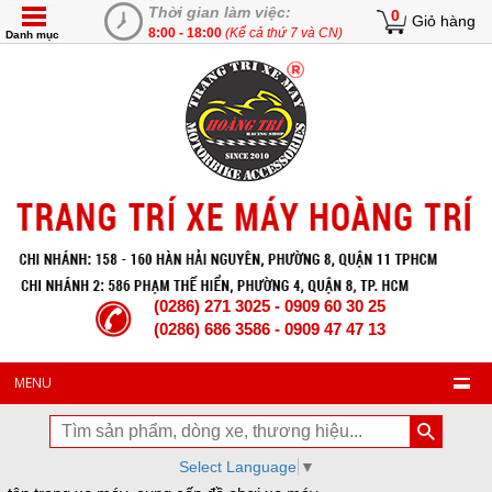
Thời gian làm việc:
0
Giỏ hàng
8:00 - 18:00
(Kể cả thứ 7 và CN)
Danh mục
(0286) 271 3025 - 0909 60 30 25
(0286) 686 3586 - 0909 47 47 13
MENU
Select Language
▼