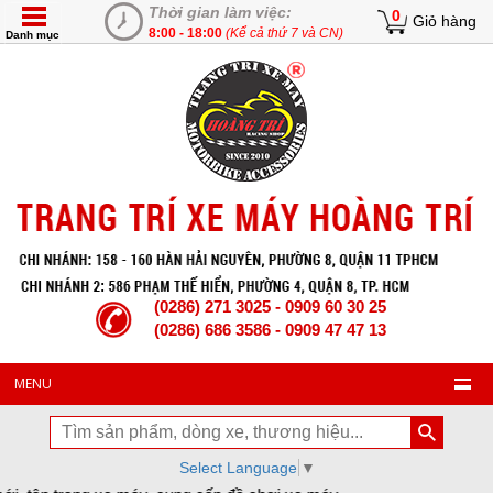
Thời gian làm việc:
0
Giỏ hàng
8:00 - 18:00
(Kể cả thứ 7 và CN)
Danh mục
(0286) 271 3025 - 0909 60 30 25
(0286) 686 3586 - 0909 47 47 13
MENU
Select Language
▼