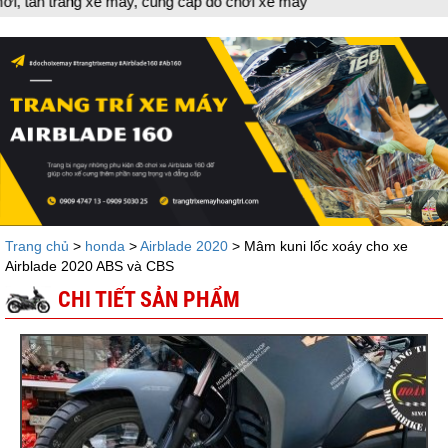
đồ chơi xe máy
Trang chủ
>
honda
>
Airblade 2020
> Mâm kuni lốc xoáy cho xe
Airblade 2020 ABS và CBS
CHI TIẾT SẢN PHẨM