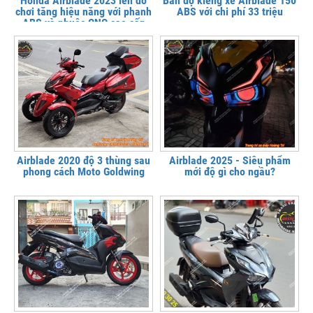
Honda Airblade 2023 lên đồ
Bản độ kiểng xe Airblade 150
chơi tăng hiệu năng với phanh
ABS với chi phí 33 triệu
ABS và phuộc CNC cao cấp
Airblade 2020 độ 3 thùng sau
Airblade 2025 - Siêu phẩm
phong cách Moto Goldwing
mới độ gì cho ngầu?