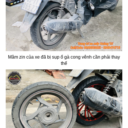
Mâm zin của xe đã bị sụp ổ gà cong vênh cần phải thay
thế