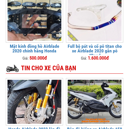
Mặt kính đồng hồ Airblade
Full bộ pát và cổ pô titan cho
2020 chính hãng Honda
xe Airblade 2020 gắn pô
4Road
500.000đ
1.600.000đ
Giá:
Giá:
TIN CHO XE CỦA BẠN