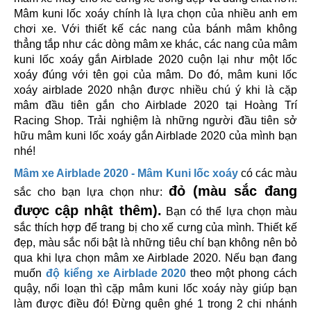
Mâm kuni lốc xoáy chính là lựa chọn của nhiều anh em
chơi xe. Với thiết kế các nang của bánh mâm không
thẳng tắp như các dòng mâm xe khác, các nang của mâm
kuni lốc xoáy gắn Airblade 2020 cuộn lại như một lốc
xoáy đúng với tên gọi của mâm. Do đó, mâm kuni lốc
xoáy airblade 2020 nhận được nhiều chú ý khi là cặp
mâm đầu tiên gắn cho Airblade 2020 tại Hoàng Trí
Racing Shop. Trải nghiệm là những người đầu tiên sở
hữu mâm kuni lốc xoáy gắn Airblade 2020 của mình bạn
nhé!
Mâm xe Airblade 2020 - Mâm Kuni lốc xoáy
có các màu
đỏ (màu sắc đang
sắc cho bạn lựa chọn như:
được cập nhật thêm).
Bạn có thể lựa chọn màu
sắc thích hợp để trang bị cho xế cưng của mình. Thiết kế
đẹp, màu sắc nổi bật là những tiêu chí bạn không nên bỏ
qua khi lựa chọn mâm xe Airblade 2020.
Nếu bạn đang
muốn
độ kiểng xe Airblade 2020
theo một phong cách
quậy, nổi loạn thì cặp mâm kuni lốc xoáy này giúp bạn
làm được điều đó! Đừng quên ghé 1 trong 2 chi nhánh