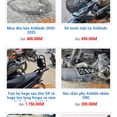
Mica đèn hậu Airblade 2020-
Rổ trước mặt nạ Airblade
2025
400.000đ
850.000đ
Giá:
Giá:
Trọn bộ baga sau Givi SR và
Gác chân phụ Airblde nhôm
baga tựa lưng Vespa có nệm
CNC
dành cho xe Airblade
1.750.000đ
200.000đ
Giá:
Giá:
125/150/160