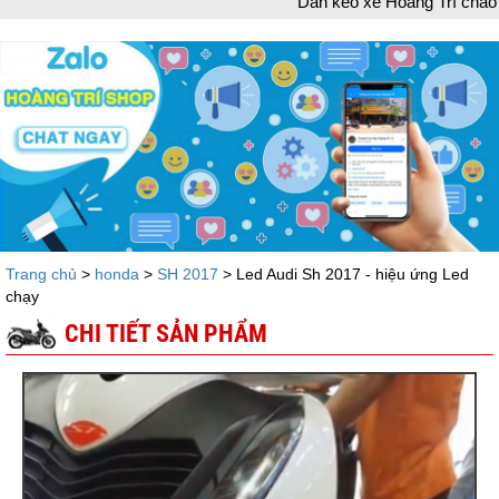
Dán keo xe Hoàng Trí chào mừng bạn đ
Trang chủ
>
honda
>
SH 2017
> Led Audi Sh 2017 - hiệu ứng Led
chạy
CHI TIẾT SẢN PHẨM