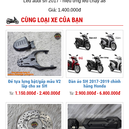
Led audi sh 2017 - hiệu ứng led chạy a8
Giá: 1.400.000đ
CÙNG LOẠI XE CỦA BẠN
Đế tựa lưng bật/gấp mẫu V2
Dàn áo SH 2017-2019 chính
lắp cho xe SH
hãng Honda
1.150.000đ - 2.400.000đ
2.900.000đ - 6.800.000đ
Từ:
Từ: