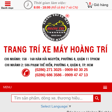
Thời gian làm việc:
0
Giỏ hàng
8:00 - 18:00
(Kể cả thứ 7 và CN)
Danh mục
(0286) 271 3025 - 0909 60 30 25
(0286) 686 3586 - 0909 47 47 13
MENU
Select Language
▼