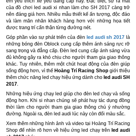
em yêu thích xế yêu đẳng cấp này. Đặc biệt, sự ra mắt
của đồ chơi led audi xi nhan làm cho SH 2017 càng trở
nên đáng giá hơn. Nhiều mẫu thiết kế ấn tượng, độc đáo
và làm mãn nhãn khách hàng hơn với những họa tiết
được trang trí cẩn thận từng đường nét.
Góp phần vào sự phát triển của đèn
led audi sh 2017
là
những bóng đèn Oblock cung cấp thêm ánh sáng rực rỡ
sang trọng và đẳng cấp. Đèn led cung cấp ánh sáng vừa
đủ không gây ra khó chịu cho người tham gia giao thông
khác. Tuy nhiên, thêm một chút hoạt động của đèn giúp
sống động hơn, vì thế
Hoàng Trí Racing Shop
giới thiệu
thêm chức năng led chạy hiệu ứng dành cho
led audi SH
2017
.
Những hiệu ứng chạy led giúp cho đèn led chạy và sống
động hơn. Khi si nhan chúng sẽ phát huy tác dụng đồng
thời làm cho người tham gia giao thông chú ý nhường
đường. Ngoài ra, đèn led audi lúc này còn đổi màu sắc.
Xem thêm những hình ảnh và video tại Hoàng Trí Racing
Shop để nhìn rõ hơn về hiệu ứng led chạy trên
led audi