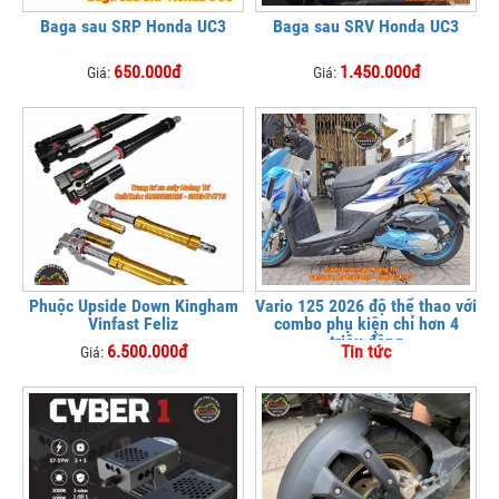
Baga sau SRP Honda UC3
Baga sau SRV Honda UC3
650.000đ
1.450.000đ
Giá:
Giá:
Phuộc Upside Down Kingham
Vario 125 2026 độ thể thao với
Vinfast Feliz
combo phụ kiện chỉ hơn 4
triệu đồng
6.500.000đ
Tin tức
Giá: