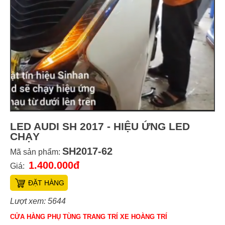
LED AUDI SH 2017 - HIỆU ỨNG LED
CHẠY
SH2017-62
Mã sản phẩm:
1.400.000đ
Giá:
ĐẶT HÀNG
Lượt xem: 5644
CỬA HÀNG PHỤ TÙNG TRANG TRÍ XE HOÀNG TRÍ