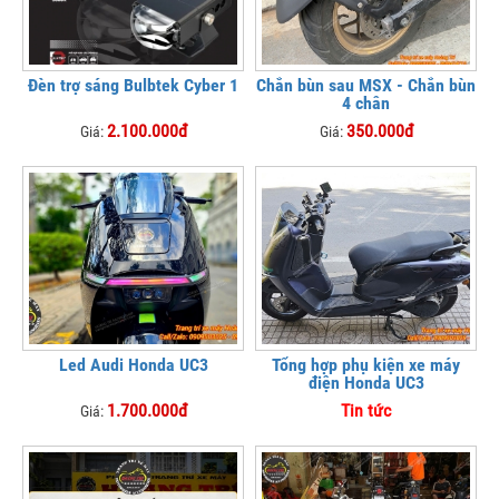
Đèn trợ sáng Bulbtek Cyber 1
Chắn bùn sau MSX - Chắn bùn
4 chân
2.100.000đ
350.000đ
Giá:
Giá:
Led Audi Honda UC3
Tổng hợp phụ kiện xe máy
điện Honda UC3
1.700.000đ
Tin tức
Giá: