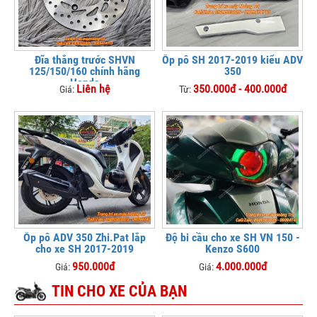
Đĩa thắng trước SHVN
Ốp pô SH 2017-2019 kiểu ADV
125/150/160 chính hãng
350
Honda
Liên hệ
350.000đ - 400.000đ
Giá:
Từ:
Ốp pô ADV 350 Zhi.Pat lắp
Độ bi cầu cho xe SH VN 150 -
cho xe SH 2017-2019
Kenzo S600
950.000đ
4.000.000đ
Giá:
Giá:
TIN CHO XE CỦA BẠN