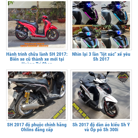
Hành trình chữa lành SH 2017:
Nhìn lại 3 lần "lột xác" xế yêu
Biến xe cũ thành xe mới tại
Sh 2017
Hoàng Trí Shop
SH 2017 độ phuộc chính hãng
Sh 2017 độ dàn áo kiểu Sh Ý
Ohlins đẳng cấp
và Ốp pô Sh 300i