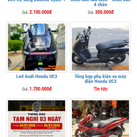
4 chân
2.100.000đ
350.000đ
Giá:
Giá:
Led Audi Honda UC3
Tổng hợp phụ kiện xe máy
điện Honda UC3
1.700.000đ
Tin tức
Giá: