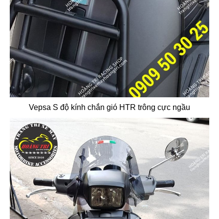
Vepsa S độ kính chắn gió HTR trông cực ngầu