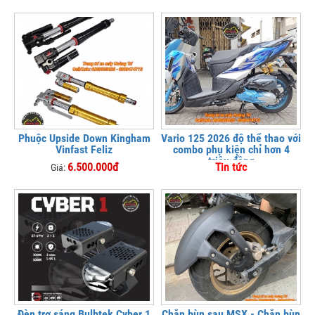
Phuộc Upside Down Kingham
Vario 125 2026 độ thể thao với
Vinfast Feliz
combo phụ kiện chỉ hơn 4
triệu đồng
6.500.000đ
Tin tức
Giá:
Đèn trợ sáng Bulbtek Cyber 1
Chắn bùn sau MSX - Chắn bùn