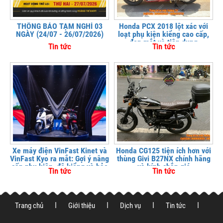
THÔNG BÁO TẠM NGHỈ 03
Honda PCX 2018 lột xác với
NGÀY (24/07 - 26/07/2026)
loạt phụ kiện kiểng cao cấp,
đẹp mắt và tiện dụng
Tin tức
Tin tức
Xe máy điện VinFast Kinet và
Honda CG125 tiện ích hơn với
VinFast Kyo ra mắt: Gợi ý nâng
thùng Givi B27NX chính hãng
cấp phụ kiện, độ kiểng và bảo
và kính chắn gió
Tin tức
Tin tức
vệ xe tại
Trang chủ
Giới thiệu
Dịch vụ
Tin tức