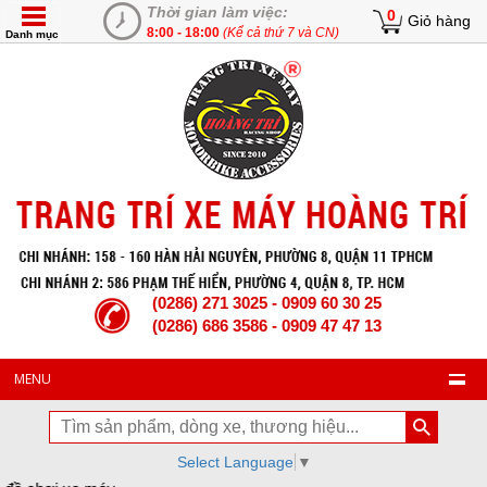
Thời gian làm việc:
0
Giỏ hàng
8:00 - 18:00
(Kể cả thứ 7 và CN)
Danh mục
(0286) 271 3025 - 0909 60 30 25
(0286) 686 3586 - 0909 47 47 13
MENU
Select Language
▼