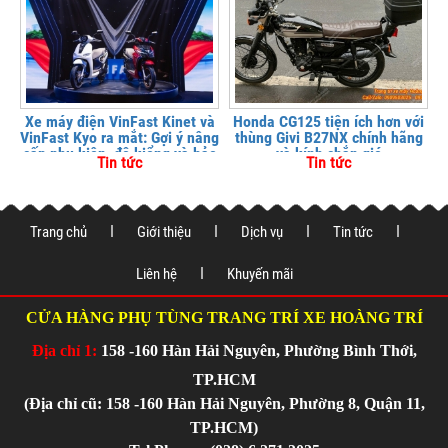
Xe máy điện VinFast Kinet và
Honda CG125 tiện ích hơn với
VinFast Kyo ra mắt: Gợi ý nâng
thùng Givi B27NX chính hãng
cấp phụ kiện, độ kiểng và bảo
và kính chắn gió
Tin tức
Tin tức
vệ xe tại
Trang chủ
Giới thiệu
Dịch vụ
Tin tức
Liên hệ
Khuyến mãi
CỬA HÀNG PHỤ TÙNG TRANG TRÍ XE HOÀNG TRÍ
Địa chỉ 1:
158 -160 Hàn Hải Nguyên, Phường Bình Thới,
TP.HCM
(Địa chỉ cũ: 158 -160 Hàn Hải Nguyên, Phường 8, Quận 11,
TP.HCM)