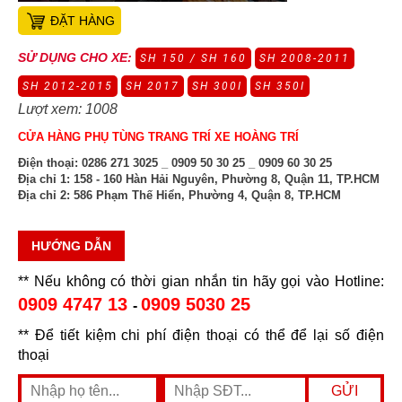
ĐẶT HÀNG
SỬ DỤNG CHO XE:
SH 150 / SH 160
SH 2008-2011
SH 2012-2015
SH 2017
SH 300I
SH 350I
Lượt xem: 1008
CỬA HÀNG PHỤ TÙNG TRANG TRÍ XE HOÀNG TRÍ
Điện thoại:
0286 271 3025 _ 0909 50 30 25 _ 0909 60 30 25
Địa chỉ 1:
158 - 160 Hàn Hải Nguyên, Phường 8, Quận 11, TP.HCM
Địa chỉ 2:
586 Phạm Thế Hiển, Phường 4, Quận 8, TP.HCM
HƯỚNG DẪN
** Nếu không có thời gian nhắn tin hãy gọi vào Hotline:
0909 4747 13
0909 5030 25
-
** Để tiết kiệm chi phí điện thoại có thể để lại số điện
thoại