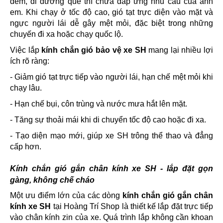
đêm, đi đường quê thì chưa đáp ứng nhu cầu của anh
em. Khi chạy ở tốc độ cao, gió tạt trực diện vào mặt và
ngực người lái dễ gây mệt mỏi, đặc biệt trong những
chuyến đi xa hoặc chạy quốc lộ.
Việc lắp
kính chắn gió bảo vệ xe SH
mang lại nhiều lợi
ích rõ ràng:
- Giảm gió tạt trực tiếp vào người lái, hạn chế mệt mỏi khi
chạy lâu.
- Hạn chế bụi, côn trùng và nước mưa hắt lên mặt.
- Tăng sự thoải mái khi di chuyển tốc độ cao hoặc đi xa.
- Tạo diện mạo mới, giúp xe SH trông thể thao và đẳng
cấp hơn.
Kính chắn gió gắn chân kính xe SH - lắp đặt gọn
gàng, không chế cháo
Một ưu điểm lớn của các dòng
kính chắn gió gắn chân
kính xe SH
tại Hoàng Trí Shop là thiết kế lắp đặt trực tiếp
vào chân kính zin của xe. Quá trình lắp không cần khoan