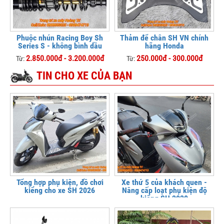
Phuộc nhún Racing Boy Sh
Thảm để chân SH VN chính
Series S - không bình dầu
hãng Honda
2.850.000đ - 3.200.000đ
250.000đ - 300.000đ
Từ:
Từ:
TIN CHO XE CỦA BẠN
Tổng hợp phụ kiện, đồ chơi
Xe thứ 5 của khách quen -
kiểng cho xe SH 2026
Nâng cấp loạt phụ kiện độ
kiểng SH 2020