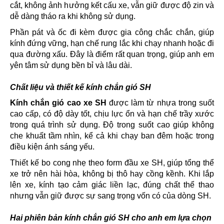
cắt, không ảnh hưởng kết cấu xe, vẫn giữ được độ zin và
dễ dàng tháo ra khi không sử dụng.
Phần pát và ốc đi kèm được gia công chắc chắn, giúp
kính đứng vững, hạn chế rung lắc khi chạy nhanh hoặc đi
qua đường xấu. Đây là điểm rất quan trọng, giúp anh em
yên tâm sử dụng bền bỉ và lâu dài.
Chất liệu và thiết kế kính chắn gió SH
Kính chắn gió cao xe SH
được làm từ nhựa trong suốt
cao cấp, có độ dày tốt, chịu lực ổn và hạn chế trầy xước
trong quá trình sử dụng. Độ trong suốt cao giúp không
che khuất tầm nhìn, kể cả khi chạy ban đêm hoặc trong
điều kiện ánh sáng yếu.
Thiết kế bo cong nhẹ theo form đầu xe SH, giúp tổng thể
xe trở nên hài hòa, không bị thô hay cồng kềnh. Khi lắp
lên xe, kính tạo cảm giác liền lạc, đúng chất thể thao
nhưng vẫn giữ được sự sang trọng vốn có của dòng SH.
Hai phiên bản kính chắn gió SH cho anh em lựa chọn