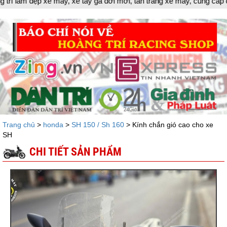
máy, xe tay ga đời mới, tân trang xe máy, cung cấp đồ chơi xe máy
Trang chủ
>
honda
>
SH 150 / Sh 160
> Kính chắn gió cao cho xe
SH
CHI TIẾT SẢN PHẨM