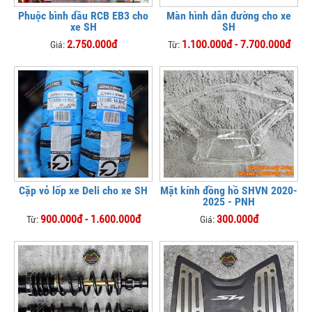
Phuộc bình dầu RCB EB3 cho
Màn hình dẫn đường cho xe
xe SH
SH
2.750.000đ
1.100.000đ - 7.700.000đ
Giá:
Từ:
Cặp vỏ lốp xe Deli cho xe SH
Mặt kính đồng hồ SHVN 2020-
2025 - PNH
900.000đ - 1.600.000đ
300.000đ
Từ:
Giá: