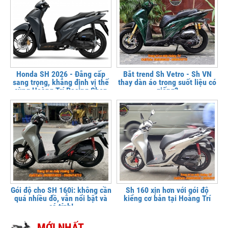
Honda SH 2026 - Đẳng cấp
Bắt trend Sh Vetro - Sh VN
sang trọng, khẳng định vị thế
thay dàn áo trong suốt liệu có
cùng Hoàng Trí Racing Shop
giống?
Gói độ cho SH 160i: không cần
Sh 160 xịn hơn với gói độ
quá nhiều đồ, vẫn nổi bật và
kiểng cơ bản tại Hoàng Trí
cá tính!
MỚI NHẤT