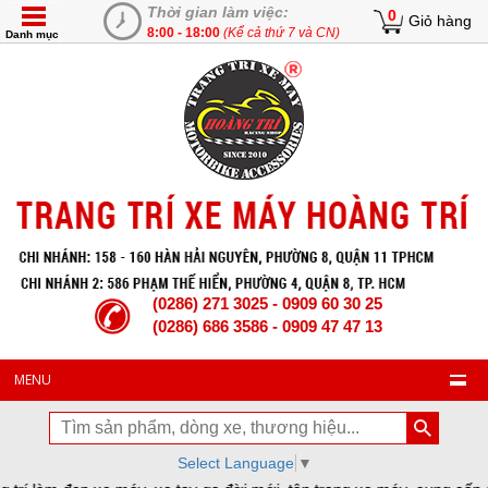
Thời gian làm việc:
0
Giỏ hàng
8:00 - 18:00
(Kể cả thứ 7 và CN)
Danh mục
(0286) 271 3025 - 0909 60 30 25
(0286) 686 3586 - 0909 47 47 13
MENU
Select Language
▼