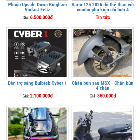
Phuộc Upside Down Kingham
Vario 125 2026 độ thể thao với
Vinfast Feliz
combo phụ kiện chỉ hơn 4
triệu đồng
6.500.000đ
Tin tức
Giá:
Đèn trợ sáng Bulbtek Cyber 1
Chắn bùn sau MSX - Chắn bùn
4 chân
2.100.000đ
350.000đ
Giá:
Giá: