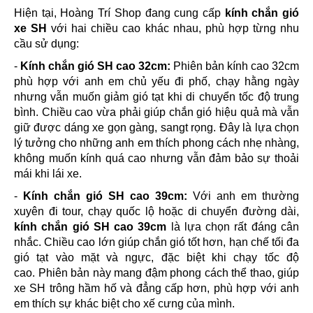
Hiện tại, Hoàng Trí Shop đang cung cấp
kính chắn gió
xe SH
với hai chiều cao khác nhau, phù hợp từng nhu
cầu sử dụng:
-
Kính chắn gió SH cao 32cm:
Phiên bản kính cao 32cm
phù hợp với anh em chủ yếu đi phố, chạy hằng ngày
nhưng vẫn muốn giảm gió tạt khi di chuyển tốc độ trung
bình. Chiều cao vừa phải giúp chắn gió hiệu quả mà vẫn
giữ được dáng xe gọn gàng, sangt rọng. Đây là lựa chọn
lý tưởng cho những anh em thích phong cách nhẹ nhàng,
không muốn kính quá cao nhưng vẫn đảm bảo sự thoải
mái khi lái xe.
-
Kính chắn gió SH cao 39cm:
Với anh em thường
xuyên đi tour, chạy quốc lộ hoặc di chuyển đường dài,
kính chắn gió SH cao 39cm
là lựa chọn rất đáng cân
nhắc. Chiều cao lớn giúp chắn gió tốt hơn, hạn chế tối đa
gió tạt vào mặt và ngực, đặc biệt khi chạy tốc độ
cao. Phiên bản này mang đậm phong cách thể thao, giúp
xe SH trông hầm hố và đẳng cấp hơn, phù hợp với anh
em thích sự khác biệt cho xế cưng của mình.