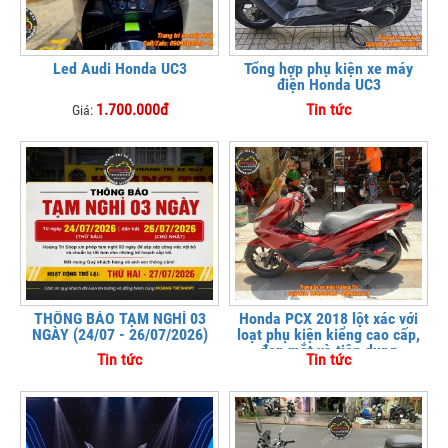
Led Audi Honda UC3
Tổng hợp phụ kiện xe máy
điện Honda UC3
1.700.000đ
Tin tức
Giá:
THÔNG BÁO TẠM NGHỈ 03
Honda PCX 2018 lột xác với
NGÀY (24/07 - 26/07/2026)
loạt phụ kiện kiểng cao cấp,
đẹp mắt và tiện dụng
Tin tức
Tin tức