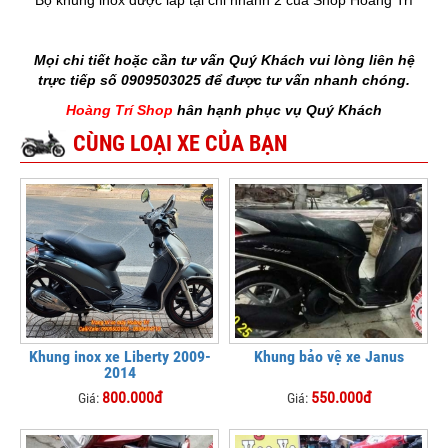
Bộ khung inox được lắp tại chi nhánh 2 của Shop Hoàng Trí
Mọi chi tiết hoặc cần tư vấn Quý Khách vui lòng liên hệ
trực tiếp số 0909503025 để được tư vấn nhanh chóng.
Hoàng Trí Shop
hân hạnh phục vụ Quý Khách
CÙNG LOẠI XE CỦA BẠN
Khung inox xe Liberty 2009-
Khung bảo vệ xe Janus
2014
800.000đ
550.000đ
Giá:
Giá: