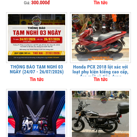
300.000đ
Tin tức
Giá:
THÔNG BÁO TẠM NGHỈ 03
Honda PCX 2018 lột xác với
NGÀY (24/07 - 26/07/2026)
loạt phụ kiện kiểng cao cấp,
đẹp mắt và tiện dụng
Tin tức
Tin tức