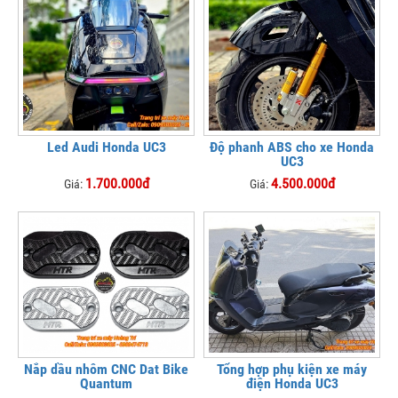
Led Audi Honda UC3
Độ phanh ABS cho xe Honda
UC3
1.700.000đ
4.500.000đ
Giá:
Giá:
Nắp dầu nhôm CNC Dat Bike
Tổng hợp phụ kiện xe máy
Quantum
điện Honda UC3