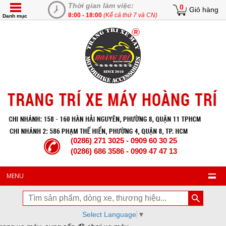
Thời gian làm việc:
0
Giỏ hàng
8:00 - 18:00
(Kể cả thứ 7 và CN)
Danh mục
(0286) 271 3025 - 0909 60 30 25
(0286) 686 3586 - 0909 47 47 13
MENU
Select Language
▼