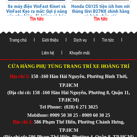
Xe máy điện VinFast Kinet và
Honda CG125 tiện ích hơn với
VinFast Kyo ra mắt: Gợi ý nâng
thùng Givi B27NX chính hãng
cấp phụ kiện, độ kiểng và bảo
và kính chắn gió
Tin tức
Tin tức
vệ xe tại
Trang chủ
Giới thiệu
Dịch vụ
Tin tức
Liên hệ
Khuyến mãi
CỬA HÀNG PHỤ TÙNG TRANG TRÍ XE HOÀNG TRÍ
Địa chỉ 1:
158 -160 Hàn Hải Nguyên, Phường Bình Thới,
TP.HCM
(Địa chỉ cũ: 158 -160 Hàn Hải Nguyên, Phường 8, Quận 11,
TP.HCM)
Tel Phone:
(028) 6 271 3025
Mobifone: 0909 50 30 25 - 0909 60 30 25
Địa chỉ 2:
586 Phạm Thế Hiển, Phường Chánh Hưng,
TP.HCM
(Địa chỉ cũ: 586 Phạm Thế Hiển, Phường 4, Quận 8, TP.HCM)