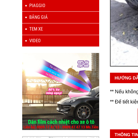
PIAGGIO
BẢNG GIÁ
TEM XE
VIDEO
HƯỚNG D
** Nếu không
** Để tiết ki
THÔNG TI