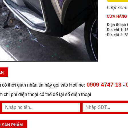
Lượt xem:
CỬA HÀNG 
Điện thoại:
0
Địa chỉ 1:
15
Địa chỉ 2:
58
ẪN
0909 4747 13
 có thời gian nhắn tin hãy gọi vào Hotline:
-
ệm chi phí điện thoại có thể để lại số điện thoại
N SẢN PHẨM