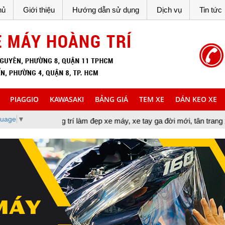
hủ
Giới thiệu
Hướng dẫn sử dụng
Dịch vụ
Tin tức
PIAGGIO
KAWASAKI
BẢNG GIÁ
TEM XE
DÁN KEO XE
guage
▼
g trí làm đẹp xe máy, xe tay ga đời mới, tân trang xe máy, cung c