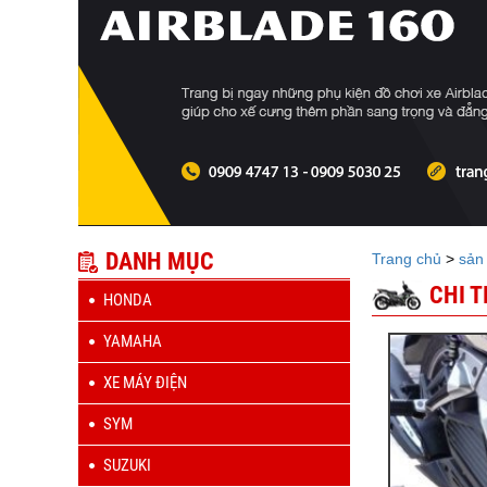
DANH MỤC
Trang chủ
>
sản
CHI 
HONDA
YAMAHA
XE MÁY ĐIỆN
SYM
SUZUKI