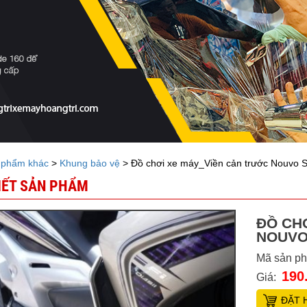
 phẩm khác
>
Khung bảo vệ
> Đồ chơi xe máy_Viền cản trước Nouvo 
TIẾT SẢN PHẨM
ĐỒ CH
NOUVO
Mã sản p
190
Giá:
ĐẶT 