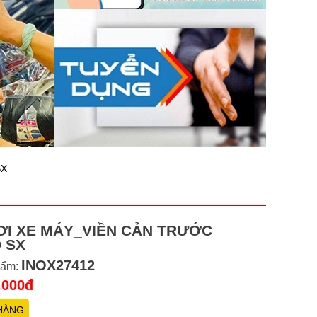
SX
ƠI XE MÁY_VIỀN CẢN TRƯỚC
 SX
INOX27412
hẩm:
.000đ
HÀNG