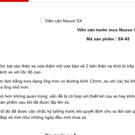
Viền cản trước inox Nouvo 
Mã sản phẩm : SX-43
ôm sát vào thân xe vửa thẩm mỹ vừa bảo vệ 2 bên thân xe khỏi bị trầy v
nh xe với tốc độ cao .
 làm bằng inox dạng ống tròn có đường kính 12mm ,so với các bộ khu
a ống nhỏ hơn .
ỏ hơn không quan trọng ,vấn đề là có hợp với thiết kế của xe hay khôn
ản phẩm sau khi đã được lắp lên xe.
tố đó đã được cân nhắc kỹ lưỡng trước khi quyết định cho ra đời sản p
 đẹp và mới như những ngày đầu mới mua xe .