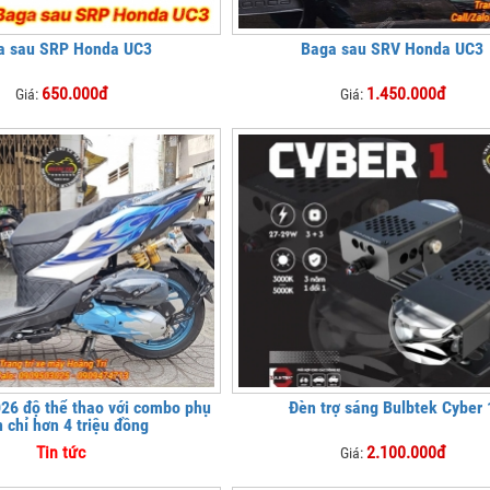
a sau SRP Honda UC3
Baga sau SRV Honda UC3
650.000đ
1.450.000đ
Giá:
Giá:
026 độ thể thao với combo phụ
Đèn trợ sáng Bulbtek Cyber 
n chỉ hơn 4 triệu đồng
Tin tức
2.100.000đ
Giá: