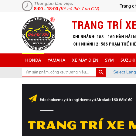
Thời gian làm việc:
Trang c
8:00 - 18:00
(Kể cả thứ 7 và CN)
HONDA
YAMAHA
XE MÁY ĐIỆN
SYM
SUZUKI
Select Lan
ã ghé thăm trang Web chuyên cung cấp và lắp đặt phụ tùng inox tran