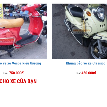
o vệ xe Vespa kiểu thường
Khung bảo vệ xe Classico
750.000đ
450.000đ
Giá:
Giá:
 CHO XE CỦA BẠN