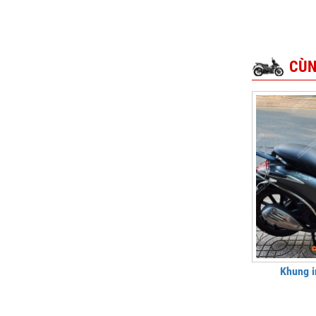
CÙN
Khung i