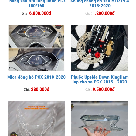
Thùng sau tựa lưng Rabo PCX
Khung chống đổ sau HTR PCX
150/160
2018-2020
6.800.000đ
1.200.000đ
Giá:
Giá:
Mica đồng hồ PCX 2018-2020
Phuộc Upside Down KingHam
lắp cho xe PCX 2018 - 2020
280.000đ
9.500.000đ
Giá:
Giá: