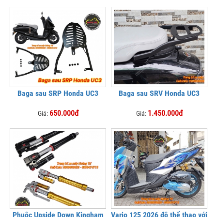
Baga sau SRP Honda UC3
Baga sau SRV Honda UC3
650.000đ
1.450.000đ
Giá:
Giá:
Phuộc Upside Down Kingham
Vario 125 2026 độ thể thao với