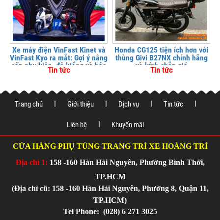
Xe máy điện VinFast Kinet và
Honda CG125 tiện ích hơn với
VinFast Kyo ra mắt: Gợi ý nâng
thùng Givi B27NX chính hãng
cấp phụ kiện, độ kiểng và bảo
và kính chắn gió
Tin tức
Tin tức
vệ xe tại
Trang chủ
Giới thiệu
Dịch vụ
Tin tức
Liên hệ
Khuyến mãi
CỬA HÀNG PHỤ TÙNG TRANG TRÍ XE HOÀNG TRÍ
Địa chỉ 1:
158 -160 Hàn Hải Nguyên, Phường Bình Thới,
TP.HCM
(Địa chỉ cũ: 158 -160 Hàn Hải Nguyên, Phường 8, Quận 11,
TP.HCM)
Tel Phone:
(028) 6 271 3025