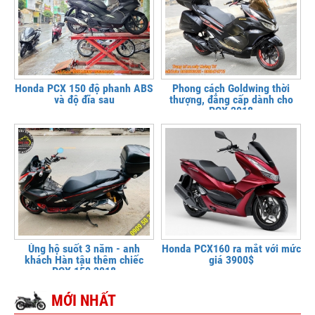
Honda PCX 150 độ phanh ABS
Phong cách Goldwing thời
và độ đĩa sau
thượng, đẳng cấp dành cho
PCX 2018
Ủng hộ suốt 3 năm - anh
Honda PCX160 ra mắt với mức
khách Hàn tậu thêm chiếc
giá 3900$
PCX 150 2018
MỚI NHẤT