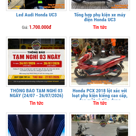
Led Audi Honda UC3
Tổng hợp phụ kiện xe máy
điện Honda UC3
1.700.000đ
Tin tức
Giá:
THÔNG BÁO TẠM NGHỈ 03
Honda PCX 2018 lột xác với
NGÀY (24/07 - 26/07/2026)
loạt phụ kiện kiểng cao cấp,
đẹp mắt và tiện dụng
Tin tức
Tin tức