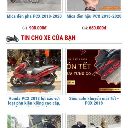
Mica đèn pha PCX 2018-2020
Mica đèn hậu PCX 2018-2020
900.000đ
650.000đ
Giá:
Giá:
TIN CHO XE CỦA BẠN
Honda PCX 2018 lột xác với
Siêu sale khuyến mãi Tết -
loạt phụ kiện kiểng cao cấp,
PCX 2018
đẹp mắt và tiện dụng