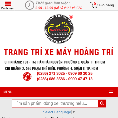
Thời gian làm việc:
0
Giỏ hàng
8:00 - 18:00
(Kể cả thứ 7 và CN)
Danh mục
(0286) 271 3025 - 0909 60 30 25
(0286) 686 3586 - 0909 47 47 13
MENU
Select Language
▼