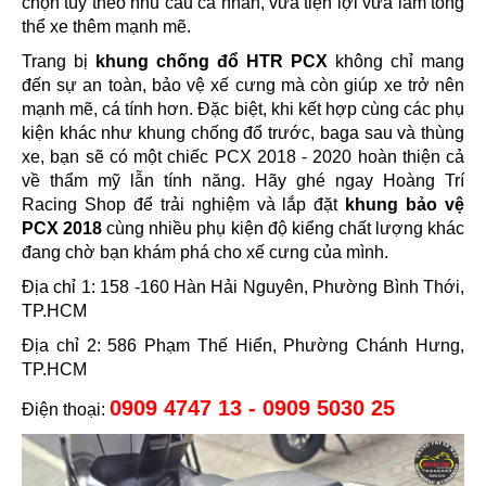
chọn tùy theo nhu cầu cá nhân, vừa tiện lợi vừa làm tổng
thể xe thêm mạnh mẽ.
Trang bị
khung chống đổ HTR PCX
không chỉ mang
đến sự an toàn, bảo vệ xế cưng mà còn giúp xe trở nên
mạnh mẽ, cá tính hơn. Đặc biệt, khi kết hợp cùng các phụ
kiện khác như khung chống đổ trước, baga sau và thùng
xe, bạn sẽ có một chiếc PCX 2018 - 2020 hoàn thiện cả
về thẩm mỹ lẫn tính năng. Hãy ghé ngay Hoàng Trí
Racing Shop để trải nghiệm và lắp đặt
khung bảo vệ
PCX 2018
cùng nhiều phụ kiện độ kiểng chất lượng khác
đang chờ bạn khám phá cho xế cưng của mình.
Địa chỉ 1: 158 -160 Hàn Hải Nguyên, Phường Bình Thới,
TP.HCM
Địa chỉ 2: 586 Phạm Thế Hiển, Phường Chánh Hưng,
TP.HCM
0909 4747 13 - 0909 5030 25
Điện thoại: