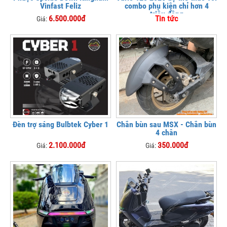
Vinfast Feliz
combo phụ kiện chỉ hơn 4
triệu đồng
6.500.000đ
Tin tức
Giá:
Đèn trợ sáng Bulbtek Cyber 1
Chắn bùn sau MSX - Chắn bùn
4 chân
2.100.000đ
350.000đ
Giá:
Giá: