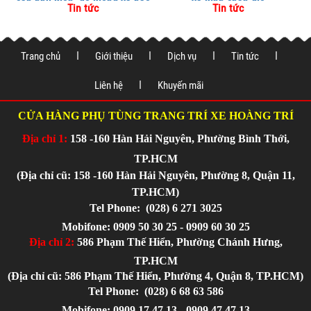
cấp phụ kiện, độ kiểng và bảo
và kính chắn gió
Tin tức
Tin tức
vệ xe tại
Trang chủ
Giới thiệu
Dịch vụ
Tin tức
Liên hệ
Khuyến mãi
CỬA HÀNG PHỤ TÙNG TRANG TRÍ XE HOÀNG TRÍ
Địa chỉ 1:
158 -160 Hàn Hải Nguyên, Phường Bình Thới,
TP.HCM
(Địa chỉ cũ: 158 -160 Hàn Hải Nguyên, Phường 8, Quận 11,
TP.HCM)
Tel Phone:
(028) 6 271 3025
Mobifone: 0909 50 30 25 - 0909 60 30 25
Địa chỉ 2:
586 Phạm Thế Hiển, Phường Chánh Hưng,
TP.HCM
(Địa chỉ cũ: 586 Phạm Thế Hiển, Phường 4, Quận 8, TP.HCM)
Tel Phone:
(028) 6 68 63 586
Mobifone: 0909 17 47 13 - 0909 47 47 13