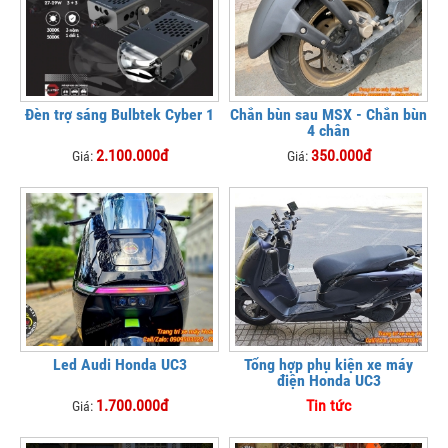
Đèn trợ sáng Bulbtek Cyber 1
Chắn bùn sau MSX - Chắn bùn
4 chân
2.100.000đ
350.000đ
Giá:
Giá:
Led Audi Honda UC3
Tổng hợp phụ kiện xe máy
điện Honda UC3
1.700.000đ
Tin tức
Giá: