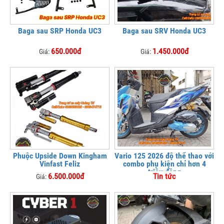
Baga sau SRP Honda UC3
Baga sau SRV Honda UC3
650.000đ
1.450.000đ
Giá:
Giá:
Phuộc Upside Down Kingham
Vario 125 2026 độ thể thao với
Vinfast Feliz
combo phụ kiện chỉ hơn 4
triệu đồng
6.500.000đ
Tin tức
Giá: