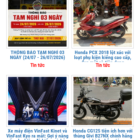
THÔNG BÁO TẠM NGHỈ 03
Honda PCX 2018 lột xác với
NGÀY (24/07 - 26/07/2026)
loạt phụ kiện kiểng cao cấp,
đẹp mắt và tiện dụng
Tin tức
Tin tức
Xe máy điện VinFast Kinet và
Honda CG125 tiện ích hơn với
VinFast Kyo ra mắt: Gợi ý nâng
thùng Givi B27NX chính hãng