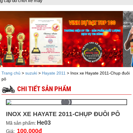
đồ chơi xe máy
Trang chủ
>
suzuki
>
Hayate 2011
> Inox xe Hayate 2011-Chụp đuôi
pô
CHI TIẾT SẢN PHẨM
INOX XE HAYATE 2011-CHỤP ĐUÔI PÔ
He03
Mã sản phẩm:
100.000đ
Giá: