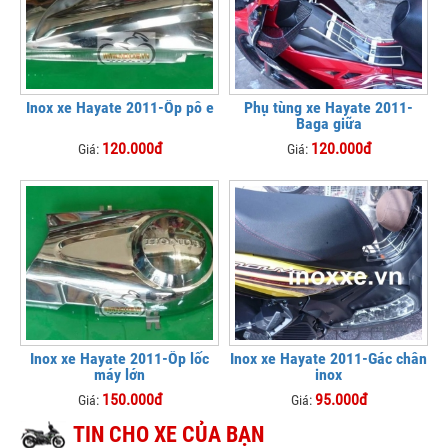
Inox xe Hayate 2011-Ốp pô e
Phụ tùng xe Hayate 2011-
Baga giữa
120.000đ
120.000đ
Giá:
Giá:
Inox xe Hayate 2011-Ốp lốc
Inox xe Hayate 2011-Gác chân
máy lớn
inox
150.000đ
95.000đ
Giá:
Giá:
TIN CHO XE CỦA BẠN