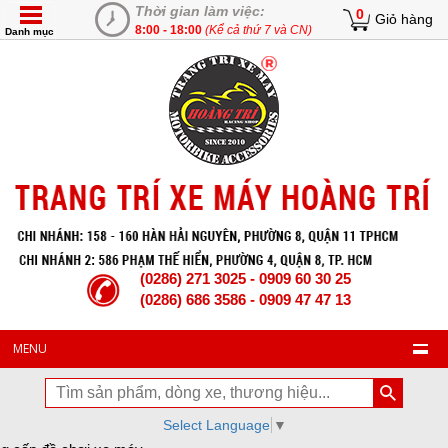
Thời gian làm việc:
0
Giỏ hàng
8:00 - 18:00
(Kể cả thứ 7 và CN)
Danh mục
(0286) 271 3025 - 0909 60 30 25
(0286) 686 3586 - 0909 47 47 13
MENU
Select Language
▼