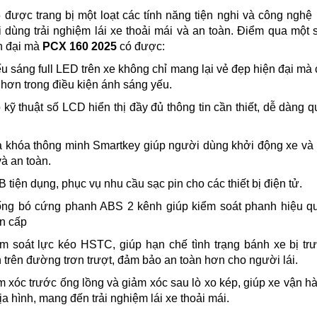
được trang bị một loạt các tính năng tiện nghi và công nghệ 
dùng trải nghiệm lái xe thoải mái và an toàn. Điểm qua một 
n đại mà
PCX 160 2025
có được:
ếu sáng full LED trên xe không chỉ mang lại vẻ đẹp hiện đại mà
t hơn trong điều kiện ánh sáng yếu.
kỹ thuật số LCD hiển thị đầy đủ thông tin cần thiết, dễ dàng q
ìa khóa thông minh Smartkey giúp người dùng khởi động xe và
à an toàn.
 tiện dụng, phục vụ nhu cầu sạc pin cho các thiết bị điện tử.
ống bó cứng phanh ABS 2 kênh giúp kiểm soát phanh hiệu q
ẩn cấp
m soát lực kéo HSTC, giúp hạn chế tình trạng bánh xe bị trư
 trên đường trơn trượt, đảm bảo an toàn hơn cho người lái.
m xóc trước ống lồng và giảm xóc sau lò xo kép, giúp xe vận h
ịa hình, mang đến trải nghiệm lái xe thoải mái.