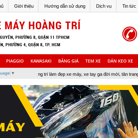
hủ
Giới thiệu
Hướng dẫn sử dụng
Dịch vụ
Tin tức
PIAGGIO
KAWASAKI
BẢNG GIÁ
TEM XE
DÁN KEO XE
guage
▼
trang trí làm đẹp xe máy, xe tay ga đời mới, tân trang xe máy, cun