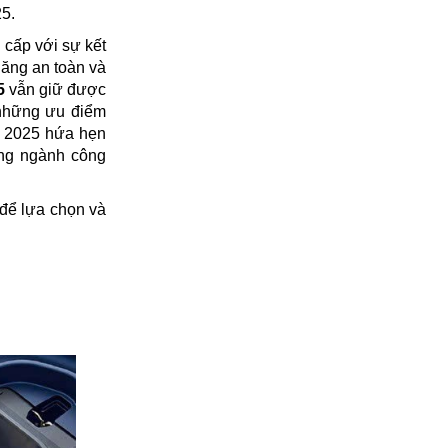
5.
 cấp với sự kết
năng an toàn và
5
vẫn giữ được
 những ưu điểm
60 2025 hứa hẹn
ong ngành công
để lựa chọn và