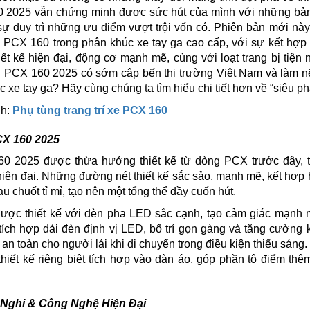
 2025 vẫn chứng minh được sức hút của mình với những bả
 sự duy trì những ưu điểm vượt trội vốn có. Phiên bản mới này
ủa PCX 160 trong phân khúc xe tay ga cao cấp, với sự kết hợp
ết kế hiện đại, động cơ mạnh mẽ, cùng với loạt trang bị tiện 
u PCX 160 2025 có sớm cập bến thị trường Việt Nam và làm n
c xe tay ga? Hãy cùng chúng ta tìm hiểu chi tiết hơn về “siêu p
ch:
Phụ tùng trang trí xe PCX 160
X 160 2025
 2025 được thừa hưởng thiết kế từ dòng PCX trước đây, t
hiện đại. Những đường nét thiết kế sắc sảo, mạnh mẽ, kết hợp 
rau chuốt tỉ mỉ, tạo nên một tổng thể đầy cuốn hút.
ược thiết kế với đèn pha LED sắc cạnh, tạo cảm giác mạnh m
ích hợp dải đèn định vị LED, bố trí gọn gàng và tăng cường 
an toàn cho người lái khi di chuyển trong điều kiện thiếu sáng.
hiết kế riêng biệt tích hợp vào dàn áo, góp phần tô điểm th
 Nghi & Công Nghệ Hiện Đại