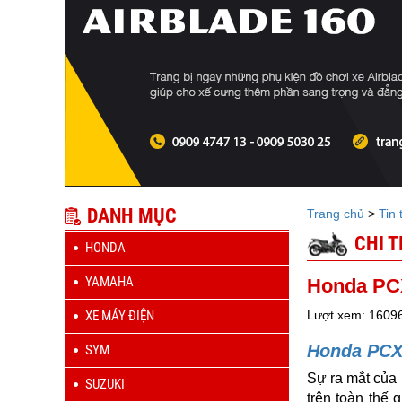
DANH MỤC
Trang chủ
>
Tin 
CHI T
HONDA
YAMAHA
Honda PCX
XE MÁY ĐIỆN
Lượt xem: 1609
Honda PCX 
SYM
Sự ra mắt của
SUZUKI
trên toàn thế 