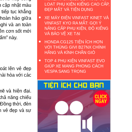
LOẠT PHỤ KIỆN KIỂNG CAO CẤP,
n cập nhật màu
ĐẸP MẮT VÀ TIỆN DỤNG
 tiếp tục khẳng
XE MÁY ĐIỆN VINFAST KINET VÀ
 hoàn hảo giữa
VINFAST KYO RA MẮT: GỢI Ý
nghi và an toàn
NÂNG CẤP PHỤ KIỆN, ĐỘ KIỂNG
ên cơn sốt mới
VÀ BẢO VỆ XE TẠI
hẩm” này.
HONDA CG125 TIỆN ÍCH HƠN
VỚI THÙNG GIVI B27NX CHÍNH
HÃNG VÀ KÍNH CHẮN GIÓ
TOP 4 PHỤ KIỆN VINFAST EVO
GIÚP XE MANG PHONG CÁCH
oát lên vẻ đẹp
VESPA SANG TRỌNG
hài hòa với các
ẽ và hiện đại.
khả năng chiếu
 Đồng thời, đèn
êm vẻ đẹp và sự