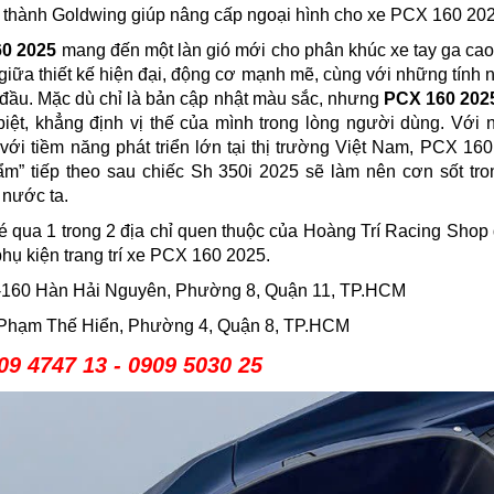
thành Goldwing giúp nâng cấp ngoại hình cho xe PCX 160 202
0 2025
mang đến một làn gió mới cho phân khúc xe tay ga cao
iữa thiết kế hiện đại, động cơ mạnh mẽ, cùng với những tính 
 đầu. Mặc dù chỉ là bản cập nhật màu sắc, nhưng
PCX 160 202
 biệt, khẳng định vị thế của mình trong lòng người dùng. Với
 với tiềm năng phát triển lớn tại thị trường Việt Nam, PCX 1
hẩm” tiếp theo sau chiếc Sh 350i 2025 sẽ làm nên cơn sốt tr
 nước ta.
 qua 1 trong 2 địa chỉ quen thuộc của Hoàng Trí Racing Shop 
hụ kiện trang trí xe PCX 160 2025.
8 -160 Hàn Hải Nguyên, Phường 8, Quận 11, TP.HCM
6 Phạm Thế Hiển, Phường 4, Quận 8, TP.HCM
09 4747 13 - 0909 5030 25