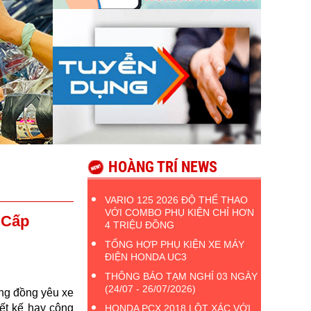
HOÀNG TRÍ NEWS
VARIO 125 2026 ĐỘ THỂ THAO
VỚI COMBO PHỤ KIỆN CHỈ HƠN
 Cấp
4 TRIỆU ĐỒNG
TỔNG HỢP PHỤ KIỆN XE MÁY
ĐIỆN HONDA UC3
THÔNG BÁO TẠM NGHỈ 03 NGÀY
(24/07 - 26/07/2026)
ng đồng yêu xe
iết kế hay công
HONDA PCX 2018 LỘT XÁC VỚI