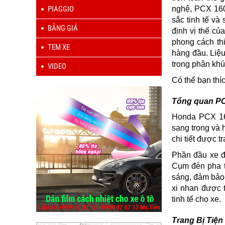
PIAGGIO
nghệ, PCX 160
sắc tinh tế và
BẢNG GIÁ
định vị thế c
phong cách thi
TEM XE
hàng đầu. Liệ
trong phân khú
VIDEO
Có thể bạn thí
Tổng quan PC
Honda PCX 160
sang trọng và 
chi tiết được t
Phần đầu xe đ
Cụm đèn pha t
sáng, đảm bảo 
xi nhan được t
tinh tế cho xe.
Trang Bị Tiện