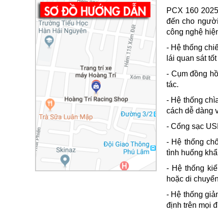
PCX 160 2025 
đến cho người 
công nghệ hiệ
- Hệ thống chi
lái quan sát tố
- Cụm đồng hồ 
tác.
- Hệ thống ch
cách dễ dàng v
- Cổng sạc USB
- Hệ thống ch
tình huống kh
- Hệ thống kiể
hoặc di chuyển
- Hệ thống giả
định trên mọi đ