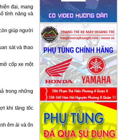
hiện đại, mang
số tính năng và
 còn giúp người
uan sát và thao
 mở cốp xe một
uả trong những
ợt khi tăng tốc
ành êm ái và ổn