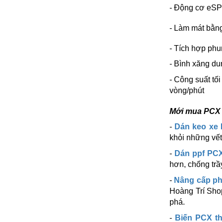
- Động cơ eSP
- Làm mát bằn
- Tích hợp phu
- Bình xăng dung
- Công suất tố
vòng/phút
Mới mua PCX 1
-
Dán keo xe 
khỏi những vết
-
Dán ppf PCX
hơn, chống trầy
-
Nâng cấp phụ
Hoàng Trí Sho
phá.
-
Biến PCX t