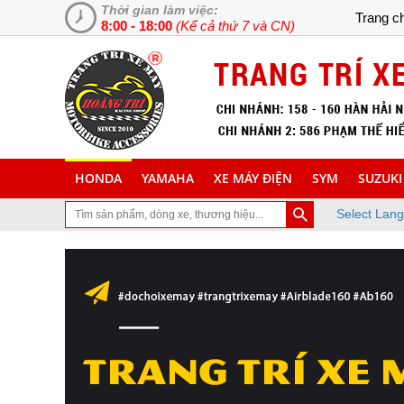
Thời gian làm việc:
Trang c
8:00 - 18:00
(Kể cả thứ 7 và CN)
HONDA
YAMAHA
XE MÁY ĐIỆN
SYM
SUZUKI
Select Lan
ạn đã ghé thăm trang Web chuyên cung cấp và lắp đặt phụ tùng inox 