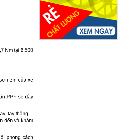
,7 Nm tại 6.500
 sơn zin của xe
Dán PPF sẽ dày
y, tay thắng,...
ạn đến và khám
 đổi phong cách