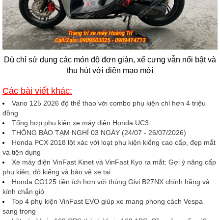
Dù chỉ sử dụng các món độ đơn giản, xế cưng vẫn nổi bật và
thu hút với diện mạo mới
Các bài viết khác:
Vario 125 2026 độ thể thao với combo phụ kiện chỉ hơn 4 triệu
đồng
Tổng hợp phụ kiện xe máy điện Honda UC3
THÔNG BÁO TẠM NGHỈ 03 NGÀY (24/07 - 26/07/2026)
Honda PCX 2018 lột xác với loạt phụ kiện kiểng cao cấp, đẹp mắt
và tiện dụng
Xe máy điện VinFast Kinet và VinFast Kyo ra mắt: Gợi ý nâng cấp
phụ kiện, độ kiểng và bảo vệ xe tại
Honda CG125 tiện ích hơn với thùng Givi B27NX chính hãng và
kính chắn gió
Top 4 phụ kiện VinFast EVO giúp xe mang phong cách Vespa
sang trọng