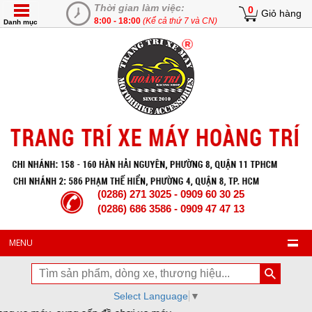
Thời gian làm việc:
0
Giỏ hàng
8:00 - 18:00
(Kể cả thứ 7 và CN)
Danh mục
(0286) 271 3025 - 0909 60 30 25
(0286) 686 3586 - 0909 47 47 13
MENU
Select Language
▼