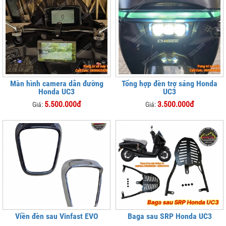
Màn hình camera dẫn đường
Tổng hợp đèn trợ sáng Honda
Honda UC3
UC3
5.500.000đ
3.500.000đ
Giá:
Giá:
Viền đèn sau Vinfast EVO
Baga sau SRP Honda UC3