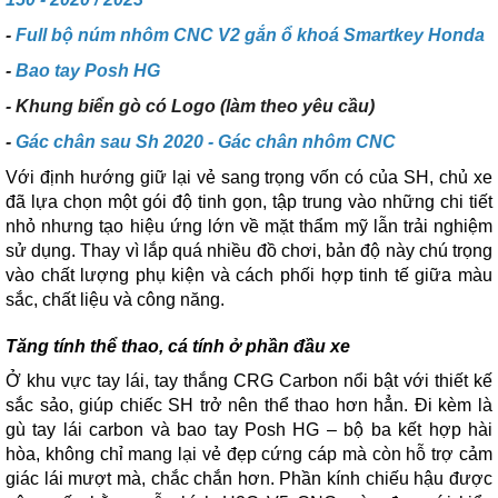
-
Full bộ núm nhôm CNC V2 gắn ổ khoá Smartkey Honda
-
Bao tay Posh HG
- Khung biển gò có Logo (làm theo yêu cầu)
-
Gác chân sau Sh 2020 - Gác chân nhôm CNC
Với định hướng giữ lại vẻ sang trọng vốn có của SH, chủ xe
đã lựa chọn một gói độ tinh gọn, tập trung vào những chi tiết
nhỏ nhưng tạo hiệu ứng lớn về mặt thẩm mỹ lẫn trải nghiệm
sử dụng. Thay vì lắp quá nhiều đồ chơi, bản độ này chú trọng
vào chất lượng phụ kiện và cách phối hợp tinh tế giữa màu
sắc, chất liệu và công năng.
Tăng tính thể thao, cá tính ở phần đầu xe
Ở khu vực tay lái, tay thắng CRG Carbon nổi bật với thiết kế
sắc sảo, giúp chiếc SH trở nên thể thao hơn hẳn. Đi kèm là
gù tay lái carbon và bao tay Posh HG – bộ ba kết hợp hài
hòa, không chỉ mang lại vẻ đẹp cứng cáp mà còn hỗ trợ cảm
giác lái mượt mà, chắc chắn hơn. Phần kính chiếu hậu được