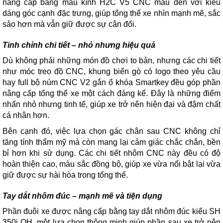
nâng cấp bằng mẫu kính H2C V5 CNC màu đen với kiểu
dáng góc cạnh đặc trưng, giúp tổng thể xe nhìn mạnh mẽ, sắc
sảo hơn mà vẫn giữ được sự cân đối.
Tinh chỉnh chi tiết – nhỏ nhưng hiệu quả
Dù không phải những món đồ chơi to bản, nhưng các chi tiết
như móc treo đồ CNC, khung biển gò có logo theo yêu cầu
hay full bộ núm CNC V2 gắn ổ khóa Smartkey đều góp phần
nâng cấp tổng thể xe một cách đáng kể. Đây là những điểm
nhấn nhỏ nhưng tinh tế, giúp xe trở nên hiện đại và đậm chất
cá nhân hơn.
Bên cạnh đó, việc lựa chọn gác chân sau CNC không chỉ
tăng tính thẩm mỹ mà còn mang lại cảm giác chắc chắn, bền
bỉ hơn khi sử dụng. Các chi tiết nhôm CNC này đều có độ
hoàn thiện cao, màu sắc đồng bộ, giúp xe vừa nổi bật lại vừa
giữ được sự hài hòa trong tổng thể.
Tay dắt nhôm đúc – mạnh mẽ và tiện dụng
Phần đuôi xe được nâng cấp bằng tay dắt nhôm đúc kiểu SH
350i QH, một lựa chọn thông minh giúp phần sau xe trở nên