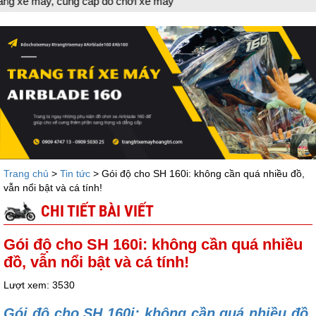
xe máy
Trang chủ
>
Tin tức
> Gói độ cho SH 160i: không cần quá nhiều đồ,
vẫn nổi bật và cá tính!
CHI TIẾT BÀI VIẾT
Gói độ cho SH 160i: không cần quá nhiều
đồ, vẫn nổi bật và cá tính!
Lượt xem: 3530
Gói độ cho SH 160i: không cần quá nhiều đồ,