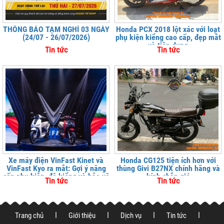
THÔNG BÁO TẠM NGHỈ 03 NGÀY
Honda PCX 2018 lột xác với loạt
(24/07 - 26/07/2026)
phụ kiện kiểng cao cấp, đẹp mắt
và tiện dụng
Tin tức
Tin tức
Xe máy điện VinFast Kinet và
Honda CG125 tiện ích hơn với
VinFast Kyo ra mắt: Gợi ý nâng
thùng Givi B27NX chính hãng và
cấp phụ kiện, độ kiểng và bảo vệ
kính chắn gió
Tin tức
Tin tức
xe tại
Trang chủ
Giới thiệu
Dịch vụ
Tin tức