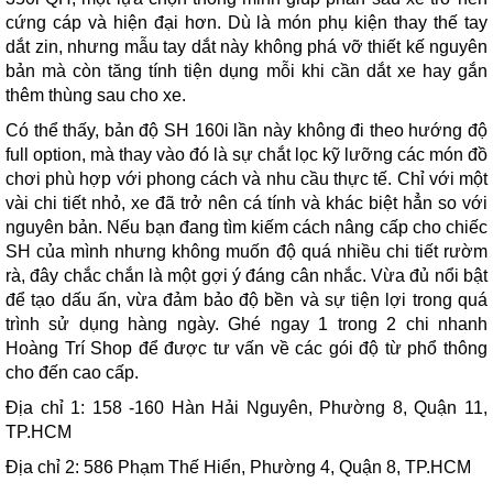
cứng cáp và hiện đại hơn. Dù là món phụ kiện thay thế tay
dắt zin, nhưng mẫu tay dắt này không phá vỡ thiết kế nguyên
bản mà còn tăng tính tiện dụng mỗi khi cần dắt xe hay gắn
thêm thùng sau cho xe.
Có thể thấy, bản độ SH 160i lần này không đi theo hướng độ
full option, mà thay vào đó là sự chắt lọc kỹ lưỡng các món đồ
chơi phù hợp với phong cách và nhu cầu thực tế. Chỉ với một
vài chi tiết nhỏ, xe đã trở nên cá tính và khác biệt hẳn so với
nguyên bản. Nếu bạn đang tìm kiếm cách nâng cấp cho chiếc
SH của mình nhưng không muốn độ quá nhiều chi tiết rườm
rà, đây chắc chắn là một gợi ý đáng cân nhắc. Vừa đủ nổi bật
để tạo dấu ấn, vừa đảm bảo độ bền và sự tiện lợi trong quá
trình sử dụng hàng ngày. Ghé ngay 1 trong 2 chi nhanh
Hoàng Trí Shop để được tư vấn về các gói độ từ phổ thông
cho đến cao cấp.
Địa chỉ 1: 158 -160 Hàn Hải Nguyên, Phường 8, Quận 11,
TP.HCM
Địa chỉ 2: 586 Phạm Thế Hiển, Phường 4, Quận 8, TP.HCM