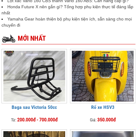
Lột xác Vario 160 CBS thành Vario 160 ABS: Cần nâng cấp gì?
Honda Future X nên gắn gì? Tổng hợp phụ kiện thực tế đáng lắp
nhất
Yamaha Gear hoàn thiện bộ phụ kiện tiện ích, sẵn sàng cho mọi
chuyến đi
MỚI NHẤT
Baga sau Victoria 50cc
Rổ xe HSV3
200.000đ - 700.000đ
350.000đ
Từ:
Giá: