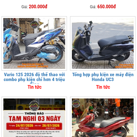
200.000đ
650.000đ
Giá:
Giá:
Vario 125 2026 độ thể thao với
Tổng hợp phụ kiện xe máy điện
combo phụ kiện chỉ hơn 4 triệu
Honda UC3
đồng
Tin tức
Tin tức