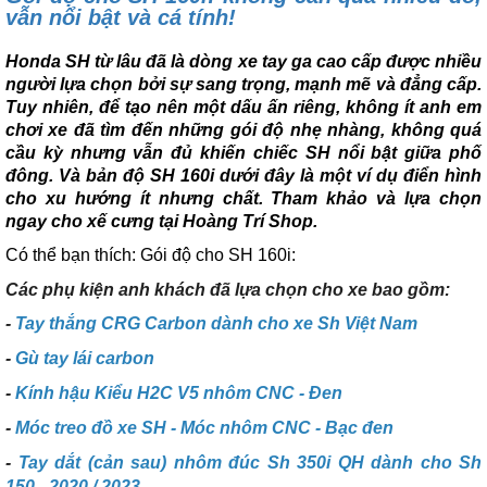
vẫn nổi bật và cá tính!
Honda SH từ lâu đã là dòng xe tay ga cao cấp được nhiều
người lựa chọn bởi sự sang trọng, mạnh mẽ và đẳng cấp.
Tuy nhiên, để tạo nên một dấu ấn riêng, không ít anh em
chơi xe đã tìm đến những gói độ nhẹ nhàng, không quá
cầu kỳ nhưng vẫn đủ khiến chiếc SH nổi bật giữa phố
đông. Và bản độ SH 160i dưới đây là một ví dụ điển hình
cho xu hướng ít nhưng chất. Tham khảo và lựa chọn
ngay cho xế cưng tại Hoàng Trí Shop.
Có thể bạn thích:
Gói độ cho SH 160i:
Các phụ kiện anh khách đã lựa chọn cho xe bao gồm:
-
Tay thắng CRG Carbon dành cho xe Sh Việt Nam
-
Gù tay lái carbon
-
Kính hậu Kiểu H2C V5 nhôm CNC - Đen
-
Móc treo đồ xe SH - Móc nhôm CNC - Bạc đen
-
Tay dắt (cản sau) nhôm đúc Sh 350i QH dành cho Sh
150 - 2020 / 2023