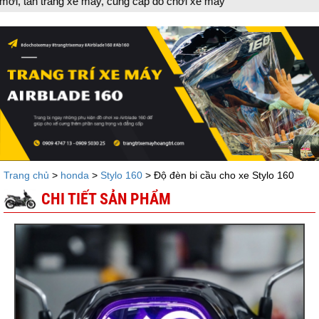
 đồ chơi xe máy
Trang chủ
>
honda
>
Stylo 160
> Độ đèn bi cầu cho xe Stylo 160
CHI TIẾT SẢN PHẨM