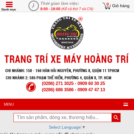
Thời gian làm việc:
0
Giỏ hàng
8:00 - 18:00
(Kể cả thứ 7 và CN)
Danh mục
(0286) 271 3025 - 0909 60 30 25
(0286) 686 3586 - 0909 47 47 13
MENU
Select Language
▼