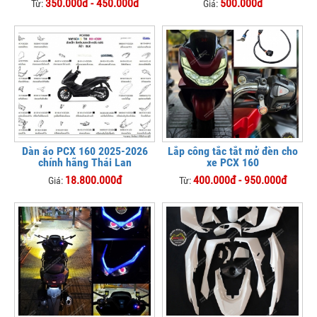
350.000đ - 450.000đ
500.000đ
Từ:
Giá:
Dàn áo PCX 160 2025-2026
Lắp công tắc tắt mở đèn cho
chính hãng Thái Lan
xe PCX 160
18.800.000đ
400.000đ - 950.000đ
Giá:
Từ: