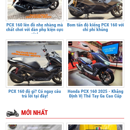
PCX 160 lên đồ nhẹ nhàng mà
Bom tấn độ kiểng PCX 160 với
chất chơi với dàn phụ kiện cực
chi phí khủng
xịn!
PCX 160 độ gì? Có ngay câu
Honda PCX 160 2025 - Khẳng
trả lời tại đây!
Định Vị Thế Tay Ga Cao Cấp
MỚI NHẤT