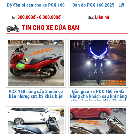
Độ đèn bi cầu cho xe PCX 160
Dàn áo PCX 160 2025 - LW
800.000đ - 6.000.000đ
Liên hệ
Từ:
Giá:
TIN CHO XE CỦA BẠN
PCX 160 nâng cấp 3 món cơ
Bàn giao xe PCX 160 về Đà
bản nhưng cực kỳ khác biệt
Nẵng cho khách sau khi nâng
cấp 14 món phụ kiện đồ chơi