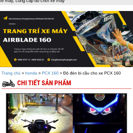
xe máy
Trang chủ
>
honda
>
PCX 160
> Độ đèn bi cầu cho xe PCX 160
CHI TIẾT SẢN PHẨM