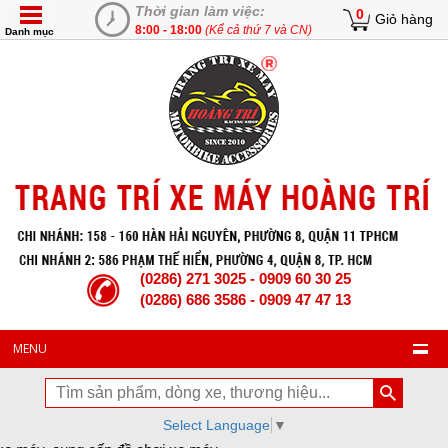
Thời gian làm việc:
0
Giỏ hàng
8:00 - 18:00
(Kể cả thứ 7 và CN)
Danh mục
(0286) 271 3025 - 0909 60 30 25
(0286) 686 3586 - 0909 47 47 13
MENU
Select Language
▼