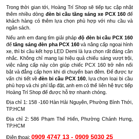
Trong thời gian tới, Hoàng Trí Shop sẽ tiếp tục cập nhật
thêm nhiều dòng
đèn bi cầu tăng sáng xe PCX 160
để
khách hàng có thêm lựa chọn phù hợp với nhu cầu và
ngân sách.
Nếu anh em đang tìm giải pháp
độ đèn bi cầu PCX 160
để
tăng sáng đèn pha PCX 160
và nâng cấp ngoại hình
xe, thì bi cầu kết hợp LED Demi là lựa chọn rất đáng cân
nhắc. Không chỉ mang lại hiệu quả chiếu sáng vượt trội,
việc nâng cấp này còn giúp chiếc PCX 160 trở nên nổi
bật và đẳng cấp hơn khi di chuyển ban đêm. Để được tư
vấn chi tiết về
đèn bi cầu PCX 160
, lựa chọn loại bi cầu
phù hợp và chi phí lắp đặt, anh em có thể liên hệ trực tiếp
Hoàng Trí Shop để được hỗ trợ nhanh chóng.
Địa chỉ 1: 158 -160 Hàn Hải Nguyên, Phường Bình Thới,
TP.HCM
Địa chỉ 2: 586 Phạm Thế Hiển, Phường Chánh Hưng,
TP.HCM
0909 4747 13 - 0909 5030 25
Điện thoại: