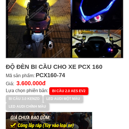
ĐỘ ĐÈN BI CẦU CHO XE PCX 160
PCX160-74
Mã sản phẩm:
3.600.000đ
Giá:
Lựa chọn phiên bản:
BI CẦU 2.0 AES EV2
BI CẦU 3.0 KENZO
LED AUDI MỘT MÀU
LED AUDI CHỈNH MÀU