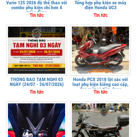
Vario 125 2026 độ thể thao với
Tổng hợp phụ kiện xe máy
combo phụ kiện chỉ hơn 4
điện Honda UC3
triệu đồng
Tin tức
Tin tức
THÔNG BÁO TẠM NGHỈ 03
Honda PCX 2018 lột xác với
NGÀY (24/07 - 26/07/2026)
loạt phụ kiện kiểng cao cấp,
đẹp mắt và tiện dụng
Tin tức
Tin tức