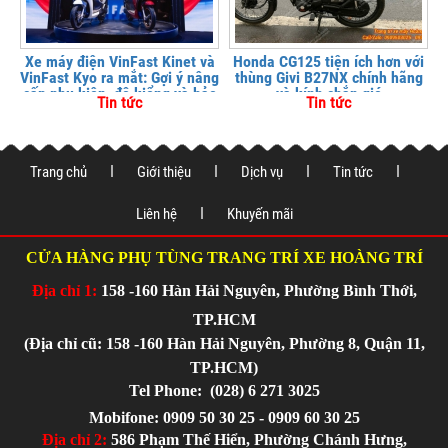
Xe máy điện VinFast Kinet và
Honda CG125 tiện ích hơn với
VinFast Kyo ra mắt: Gợi ý nâng
thùng Givi B27NX chính hãng
cấp phụ kiện, độ kiểng và bảo
và kính chắn gió
Tin tức
Tin tức
vệ xe tại
Trang chủ
Giới thiệu
Dịch vụ
Tin tức
Liên hệ
Khuyến mãi
CỬA HÀNG PHỤ TÙNG TRANG TRÍ XE HOÀNG TRÍ
Địa chỉ 1:
158 -160 Hàn Hải Nguyên, Phường Bình Thới,
TP.HCM
(Địa chỉ cũ: 158 -160 Hàn Hải Nguyên, Phường 8, Quận 11,
TP.HCM)
Tel Phone:
(028) 6 271 3025
Mobifone: 0909 50 30 25 - 0909 60 30 25
Địa chỉ 2:
586 Phạm Thế Hiển, Phường Chánh Hưng,