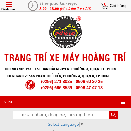
Thời gian làm việc:
0
Giỏ hàng
8:00 - 18:00
(Kể cả thứ 7 và CN)
Danh mục
(0286) 271 3025 - 0909 60 30 25
(0286) 686 3586 - 0909 47 47 13
MENU
Select Language
▼