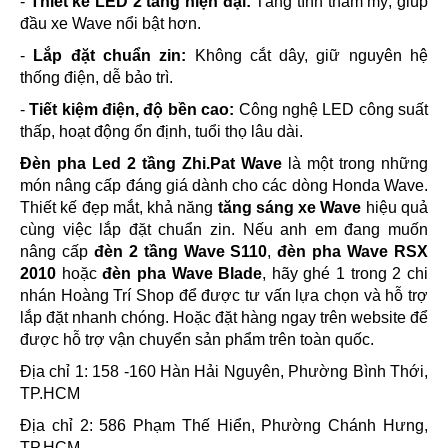
-
Thiết kế LED 2 tầng hiện đại:
Tăng tính thẩm mỹ, giúp
đầu xe Wave nổi bật hơn.
-
Lắp đặt chuẩn zin:
Không cắt dây, giữ nguyên hệ
thống điện, dễ bảo trì.
-
Tiết kiệm điện, độ bền cao:
Công nghệ LED công suất
thấp, hoạt động ổn định, tuổi thọ lâu dài.
Đèn pha Led 2 tầng Zhi.Pat Wave
là một trong những
món nâng cấp đáng giá dành cho các dòng Honda Wave.
Thiết kế đẹp mắt, khả năng
tăng sáng xe Wave
hiệu quả
cùng việc lắp đặt chuẩn zin.
Nếu anh em đang muốn
nâng cấp
đèn 2 tầng Wave S110
,
đèn pha Wave RSX
2010
hoặc
đèn pha Wave Blade
, hãy ghé 1 trong 2 chi
nhán Hoàng Trí Shop để được tư vấn lựa chọn và hỗ trợ
lắp đặt nhanh chóng. Hoặc đặt hàng ngay trên website để
được hỗ trợ vận chuyển sản phẩm trên toàn quốc.
Địa chỉ 1: 158 -160 Hàn Hải Nguyên, Phường Bình Thới,
TP.HCM
Địa chỉ 2: 586 Phạm Thế Hiển, Phường Chánh Hưng,
TP.HCM