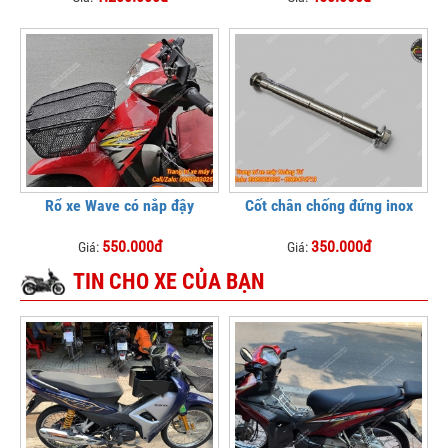
Rổ xe Wave có nắp đậy
Cốt chân chống đứng inox
550.000đ
350.000đ
Giá:
Giá:
TIN CHO XE CỦA BẠN