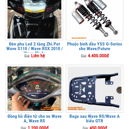
Đèn pha Led 2 tầng Zhi.Pat
Phuộc bình dầu YSS G-Series
Wave S110 / Wave RSX 2010 /
cho Wave/Future
Wave Blade
Liên hệ
4.400.000đ
Giá:
Giá:
Đồng hồ điện tử cho xe Wave
Baga sau Wave RS/Wave A
A, Wave RS
kiểu GTR
1.200.000đ
450.000đ
Giá:
Giá: