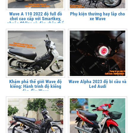
Wave A 110 2022 độ full đồ
Phụ kiện thường hay lắp cho
chơi cao cấp với Smartkey,
xe Wave
phuộc Ohlins và dàn chân thể
thao
Khám phá thế giới Wave độ
Wave Alpha 2023 độ bi cầu và
kiểng: Hành trình độ kiểng
Led Audi
dàn đầu Wave