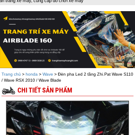
cung cấp đồ chơi xe máy
Trang chủ
>
honda
>
Wave
> Đèn pha Led 2 tầng Zhi.Pat Wave S110
/ Wave RSX 2010 / Wave Blade
CHI TIẾT SẢN PHẨM