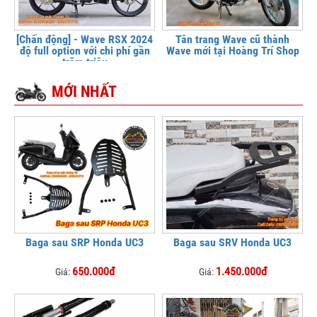
[Chấn động] - Wave RSX 2024
Tân trang Wave cũ thành
độ full option với chi phí gần
Wave mới tại Hoàng Trí Shop
trăm triệu
MỚI NHẤT
Baga sau SRP Honda UC3
Baga sau SRV Honda UC3
650.000đ
1.450.000đ
Giá:
Giá: