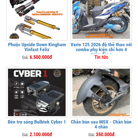
Phuộc Upside Down Kingham
Vario 125 2026 độ thể thao với
Vinfast Feliz
combo phụ kiện chỉ hơn 4
triệu đồng
6.500.000đ
Tin tức
Giá:
Đèn trợ sáng Bulbtek Cyber 1
Chắn bùn sau MSX - Chắn bùn
4 chân
2.100.000đ
350.000đ
Giá:
Giá: