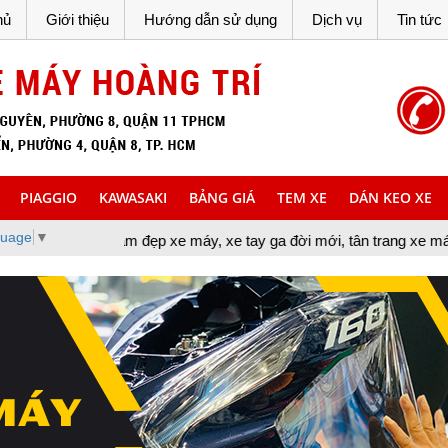
hủ
Giới thiệu
Hướng dẫn sử dụng
Dịch vụ
Tin tức
PIAGGIO
KAWASAKI
BẢNG GIÁ
TEM XE
DÁN KEO XE
guage
▼
 làm đẹp xe máy, xe tay ga đời mới, tân trang xe máy, cung cấp đồ 