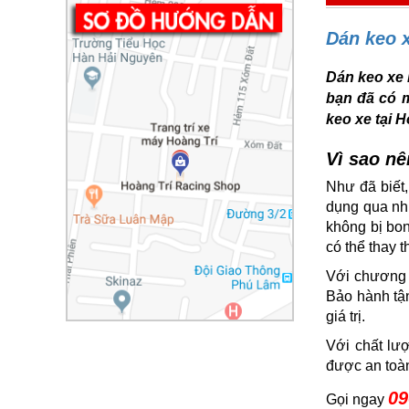
Dán keo 
Dán keo xe 
bạn đã có m
keo xe tại 
Vì sao nê
Như đã biết
dụng qua nhi
không bị bon
có thể thay 
Với chương 
Bảo hành tận
giá trị.
Với chất lư
được an toàn
09
Gọi ngay