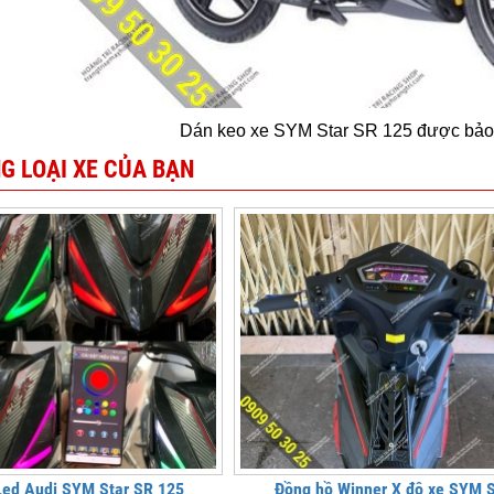
Dán keo xe SYM Star SR 125 được bảo
G LOẠI XE CỦA BẠN
Led Audi SYM Star SR 125
Đồng hồ Winner X độ xe SYM S