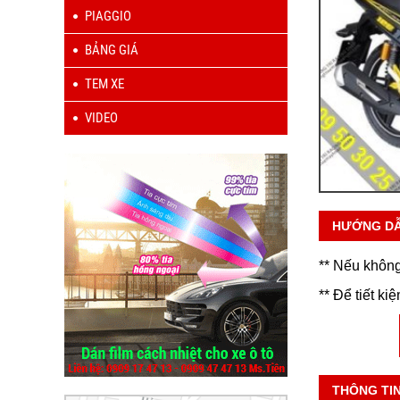
PIAGGIO
BẢNG GIÁ
TEM XE
VIDEO
HƯỚNG D
** Nếu không
** Để tiết ki
THÔNG TI