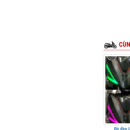
CÙN
Độ đèn 