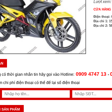
Lượt xem:
CỬA HÀNG 
Điện thoại:
0
Địa chỉ 1:
15
Địa chỉ 2:
58
ẪN
0909 4747 13
 có thời gian nhắn tin hãy gọi vào Hotline:
-
ệm chi phí điện thoại có thể để lại số điện thoại
N SẢN PHẨM