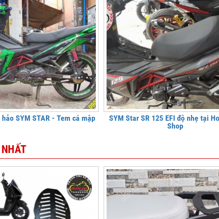
n hảo SYM STAR - Tem cá mập
SYM Star SR 125 EFI độ nhẹ tại Ho
Shop
 NHẤT