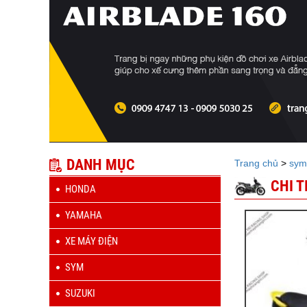
DANH MỤC
Trang chủ
>
sym
CHI 
HONDA
YAMAHA
XE MÁY ĐIỆN
SYM
SUZUKI