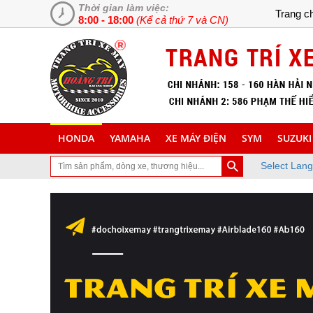
Thời gian làm việc:
Trang c
8:00 - 18:00
(Kể cả thứ 7 và CN)
HONDA
YAMAHA
XE MÁY ĐIỆN
SYM
SUZUKI
Select Lan
thăm trang Web chuyên cung cấp và lắp đặt phụ tùng inox trang trí