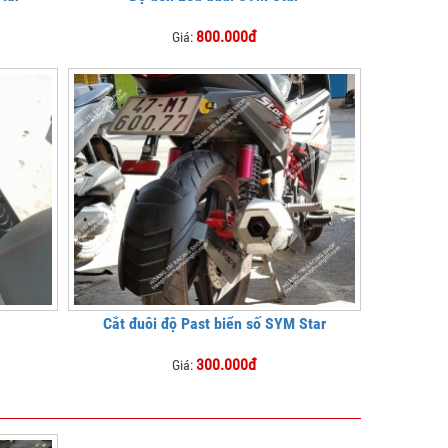
800.000đ
Giá:
Cắt đuôi độ Past biển số SYM Star
300.000đ
Giá: