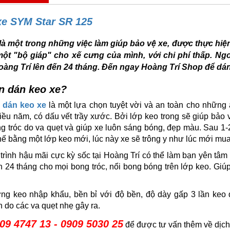
xe SYM Star SR 125
là một trong những việc làm giúp bảo vệ xe, được thực hiệ
ột "bộ giáp" cho xế cưng của mình, với chi phí thấp. Ng
Hoàng Trí lên đến 24 tháng. Đến ngay Hoàng Trí Shop để d
n dán keo xe?
,
dán keo xe
là một lựa chọn tuyệt vời và an toàn cho những
ều năm, có dấu vết trầy xước. Bởi lớp keo trong sẽ giúp bảo v
g tróc do va quẹt và giúp xe luôn sáng bóng, đẹp màu. Sau 1-
thế bằng một lớp keo mới, lúc này xe sẽ trông y như lúc mới mua
trình hậu mãi cực kỳ sốc tại Hoàng Trí có thể làm bạn yên t
 24 tháng cho mọi bong tróc, nổi bong bóng trên lớp keo. Giúp
ợng keo nhập khẩu, bền bỉ với độ bền, độ dày gấp 3 lần ke
 do các va quẹt nhẹ gây ra.
09 4747 13 - 0909 5030 25
để được tư vấn thêm về dịc