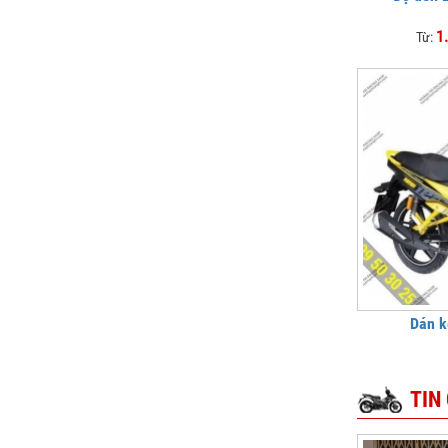
1
Từ:
Dán k
TIN