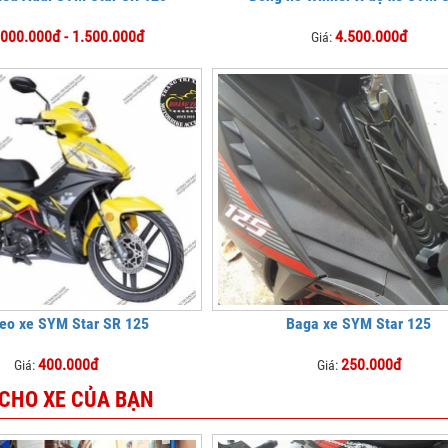
.000.000đ - 1.500.000đ
4.500.000đ
Giá:
eo xe SYM Star SR 125
Baga xe SYM Star 125
400.000đ
250.000đ
Giá:
Giá:
 CHO XE CỦA BẠN