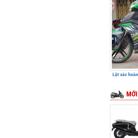
Lột xác hoà
MỚI