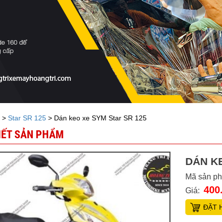
>
Star SR 125
> Dán keo xe SYM Star SR 125
TIẾT SẢN PHẨM
DÁN KE
Mã sản p
400
Giá:
ĐẶT 